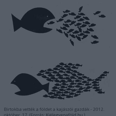
Birtokba vették a földet a kajászói gazdák - 2012.
október. 17. (Forrás:
Kiélegyenaföld.hu
)