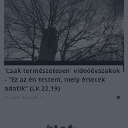
'Csak természetesen' videóévszakok
- "Ez az én testem, mely értetek
adatik" (Lk 22,19)
PPJ
•
2014. december 11.
1