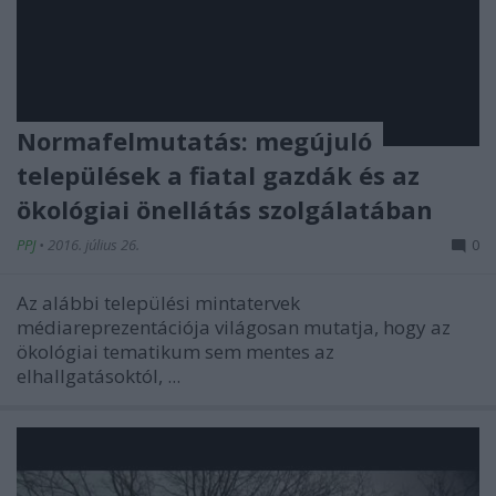
Normafelmutatás: megújuló
települések a fiatal gazdák és az
ökológiai önellátás szolgálatában
PPJ
•
2016. július 26.
0
Az alábbi települési mintatervek
médiareprezentációja világosan mutatja, hogy az
ökológiai tematikum sem mentes az
elhallgatásoktól, ...