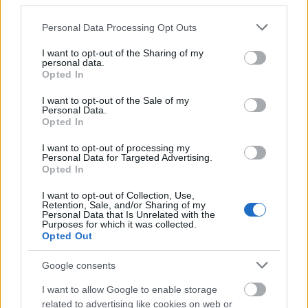
third parties.
Please note that this website/app uses one or more Google
A magyar föld sorsa - az előadások
Personal Data Processing Opt Outs
services and may gather and store information including but
teljes videói
not limited to your visit or usage behaviour. You may click to
I want to opt-out of the Sharing of my
personal data.
grant or deny consent to Google and its third-party tags to
PPJ
•
2014. november 11.
1
Opted In
use your data for below specified purposes in below Google
consent section.
I want to opt-out of the Sale of my
2014. november 5-én részt vettünk A magyar föld
Personal Data.
sorsa című könyvbemutatón, ahol a magyarság
Opted In
történeti távlataiban és jelen tudományos ...
I want to opt-out of processing my
Personal Data for Targeted Advertising.
Opted In
19 napig lézetik még a Magyarország
nevű lokalitás - így adja el a
I want to opt-out of Collection, Use,
Retention, Sale, and/or Sharing of my
földtörvény a Hazát!
Personal Data that Is Unrelated with the
Purposes for which it was collected.
Opted Out
PPJ
•
2014. április 11.
12
Google consents
FELHÍVÁS
I want to allow Google to enable storage
Magyarország jelen és jövendő Kormányához,
related to advertising like cookies on web or
Parlamentjéhez, közjogi méltóságaihoz,