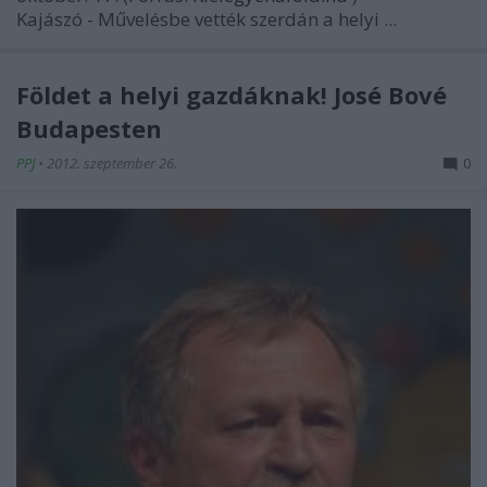
Kajászó - Művelésbe vették szerdán a helyi ...
Földet a helyi gazdáknak! José Bové
Budapesten
PPJ
•
2012. szeptember 26.
0