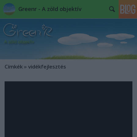
Greenr - A zöld objektív
Címkék
»
vidékfejlesztés