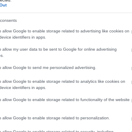
tt
Out
és
tkilométernyi új erdőre is szert tett, így összességében a nettó
consents
ták, ma az erdősültség 20-21%-os, ebből a természetközeli erdő
o allow Google to enable storage related to advertising like cookies on
potú (ős)erdő nincsen, és problémát okoz a telepített erdők nagy
evice identifiers in apps.
erületek folyamatosan növekednek hazánkban. A térképet évente
az erdőkezelési programok hatékonyságának kiértékelésére. Ezenkívül
et az erdőirtás hatásainak – beleértve a biodiverzitást érintő
o allow my user data to be sent to Google for online advertising
áltozást - nyomon követésében.
s.
to allow Google to send me personalized advertising.
o allow Google to enable storage related to analytics like cookies on
evice identifiers in apps.
o allow Google to enable storage related to functionality of the website
o allow Google to enable storage related to personalization.
o allow Google to enable storage related to security, including