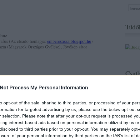
Tüdől
ihoz
ráfus (Az előadó honlapja:
emberestisza.blogspot.hu
)
szta (Magyarok Országos Gyűlése), Jövőkép sátor
Csatl
Not Process My Personal Information
to opt-out of the sale, sharing to third parties, or processing of your per
formation for targeted advertising by us, please use the below opt-out s
r selection. Please note that after your opt-out request is processed y
eing interest-based ads based on personal information utilized by us or
disclosed to third parties prior to your opt-out. You may separately opt-
losure of your personal information by third parties on the IAB’s list of