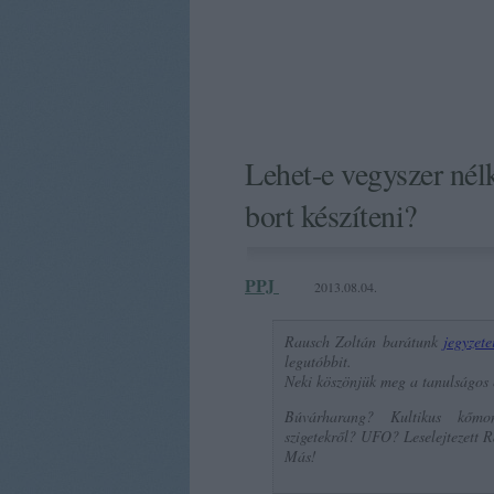
Lehet-e vegyszer nél
bort készíteni?
PPJ
2013.08.04.
Rausch Zoltán barátunk
jegyzete
legutóbbit.
Neki köszönjük meg a tanulságos é
Búvárharang? Kultikus kőmo
szigetekről? UFO? Leselejtezett 
Más!