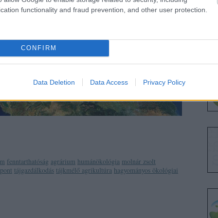
cation functionality and fraud prevention, and other user protection.
CONFIRM
Data Deletion
Data Access
Privacy Policy
em
fenntarthatóság
agrárium
humánökológia
molnár zsolt
zpont
tájgazdálkodás
tájkmélő agrikultúra
hagyományos ökológiai