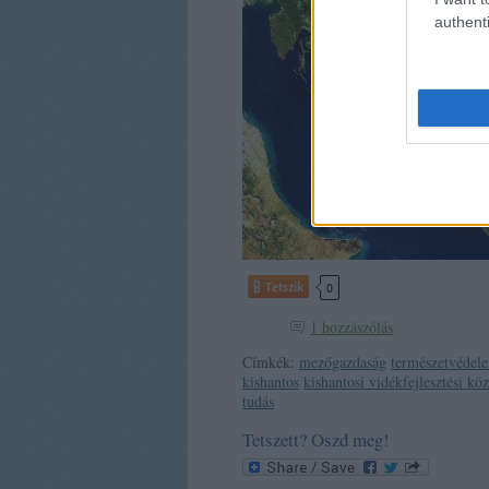
authenti
Tetszik
0
1
hozzászólás
Címkék:
mezőgazdaság
természetvédel
kishantos
kishantosi vidékfejlesztési kö
tudás
Tetszett? Oszd meg!