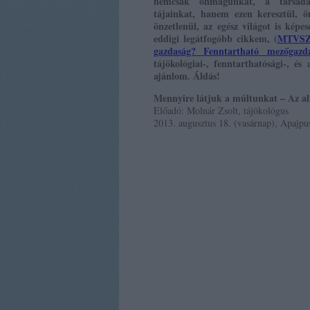
nemcsak önmagunkat, a társad
tájainkat, hanem ezen keresztül, ön
önzetlenül, az egész világot is ké
eddigi legátfogóbb cikkem, (
MTVSZ.b
gazdaság? Fenntartható mezőgazd
tájökológiai-, fenntarthatósági-, és
ajánlom. Áldás!
Mennyire látjuk a múltunkat – Az alfö
Előadó: Molnár Zsolt, tájökológus
2013. augusztus 18. (vasárnap), Apajp