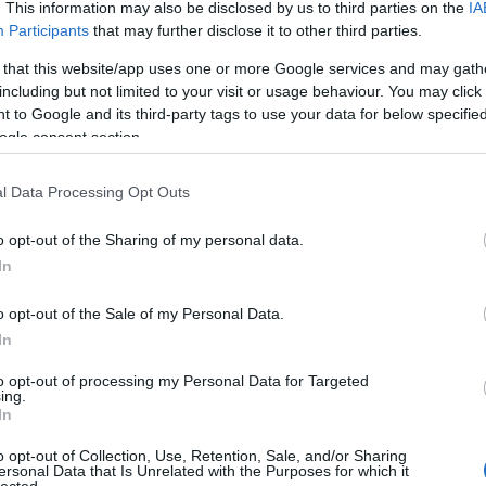
. This information may also be disclosed by us to third parties on the
IA
Participants
that may further disclose it to other third parties.
 that this website/app uses one or more Google services and may gath
eenfo.hu
including but not limited to your visit or usage behaviour. You may click 
 to Google and its third-party tags to use your data for below specifi
ét
ogle consent section.
is
le
ne
l Data Processing Opt Outs
re
–
Láss 
o opt-out of the Sharing of my personal data.
12
 a
In
ld
an
o opt-out of the Sale of my Personal Data.
a
In
ót
to opt-out of processing my Personal Data for Targeted
k
ing.
In
ú
k
me
o opt-out of Collection, Use, Retention, Sale, and/or Sharing
ersonal Data that Is Unrelated with the Purposes for which it
ó
lected.