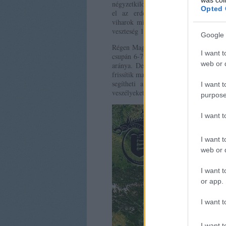
négyzetkilométernyi erdőséget veszíte
Opted 
el az erdőirtás, tüzek, betegségek 
viharok miatt. Eközben 800 ezer négyze
veszteség 1,5 millió négyzetkilométer.
Google 
Régen Magyarország ⅔-át erdők borítot
I want t
csupán 6-7%. Teljesen természetes álla
web or d
aránya. De elmondható, hogy az erdőt
frissítik majd, és fel lehet használni 
segítheti a környezetvédő szervezetek
I want t
veszélyeket, a széntárolást és a klímav
purpose
I want 
I want t
web or d
I want t
or app.
I want t
I want t