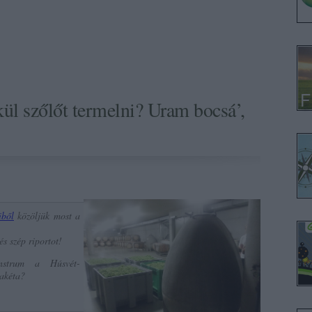
kül szőlőt termelni? Uram bocsá’,
iből
közöljük most a
s szép riportot!
nstrum a Húsvét-
Rakéta?