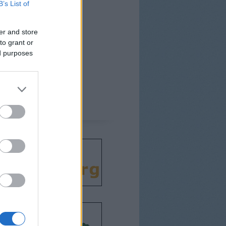
B’s List of
er and store
to grant or
ed purposes
csodát!