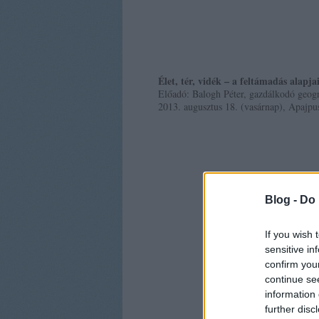
Élet, tér, vidék – a feltámadás alapja
Előadó: Balogh Péter, gazdálkodó geog
2013. augusztus 18. (vasárnap), Apajpu
Blog -
Do 
If you wish 
sensitive in
confirm you
continue se
information 
further disc