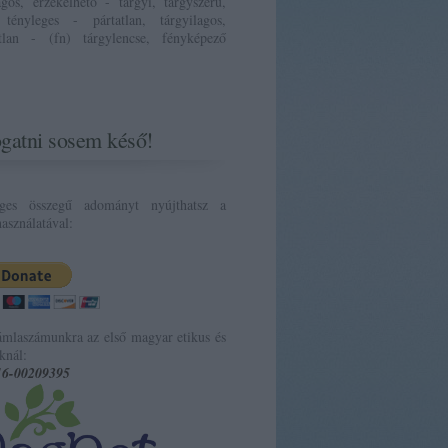
ágos, érzékelhető - tárgyi, tárgyszerű,
 tényleges - pártatlan, tárgyilagos,
atlan - (fn) tárgylencse, fényképező
gatni sosem késő!
eges összegű adományt nyújthatsz a
asználatával:
ámlaszámunkra az első magyar etikus és
knál:
16-00209395