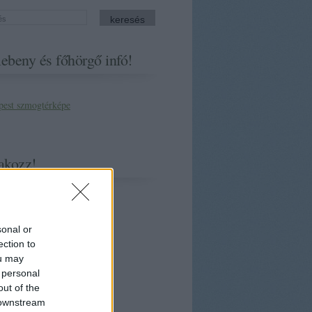
ebeny és főhörgő infó!
akozz!
sonal or
ection to
ou may
 personal
out of the
 downstream