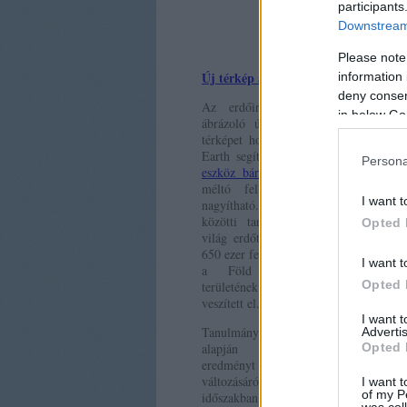
participants
Downstream 
Please note
Új térkép a globális erdőirtásról
- Gr
information 
deny consent
Az erdőirtás és -telepítés mérték
in below Go
ábrázoló új, nagy felbontású globál
térképet hoztak létre kutatók a Goog
Earth segítségével. Az
interaktív onli
Persona
eszköz bárkinek elérhető
és figyelem
méltó felbontással – 30 méter 
I want t
nagyítható. A térkép a 2000 és 20
közötti tartományban mutatja meg
Opted 
világ erdőtakaróját a Landsat-7 műho
650 ezer felvétele alapján. Ez időszakb
I want t
a Föld összességében Mongóli
Opted 
területének megfelelő méretű erdőtakar
veszített el.
I want 
Tanulmányuk a műholdas felvétele
Advertis
Opted 
alapján számos kulcsfontosság
eredményt közöl az erdőtakaró
változásáról 2000 és 2012 között. E
I want t
of my P
időszakban a Föld 2,3 milli
was col