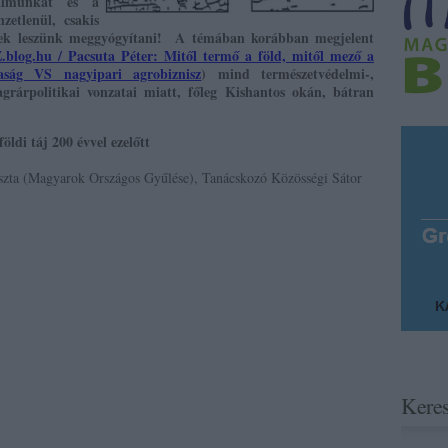
almunkat és a
zetlenül, csakis
pesek leszünk meggyógyítani! A témában korábban megjelent
log.hu / Pacsuta Péter: Mitől termő a föld, mitől mező a
aság VS nagyipari agrobiznisz
) mind természetvédelmi-,
 agrárpolitikai vonzatai miatt, főleg Kishantos okán, bátran
ldi táj 200 évvel ezelőtt
uszta (Magyarok Országos Gyűlése), Tanácskozó Közösségi Sátor
Kere