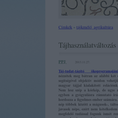
Címkék
»
tájkmélő_agrikultúra
Tájhasználatváltozás 
PPJ
2013.11.27.
Táj-tudat-tágító ökoprogramaján
nézzétek meg bátran az alábbi két 
segítségével objektív módon vehetj
magyar tájjal kialakított relációnk 
Nem lesz szép a kórkép, de ugye 
egyben a gyógyulásra rámutató ir
hordozza a figyelmes ember számára
nép többek között a mágusok-, táltos
javasok népe, ezért nem kételkedem
megfelelő tudással fogunk ismét re