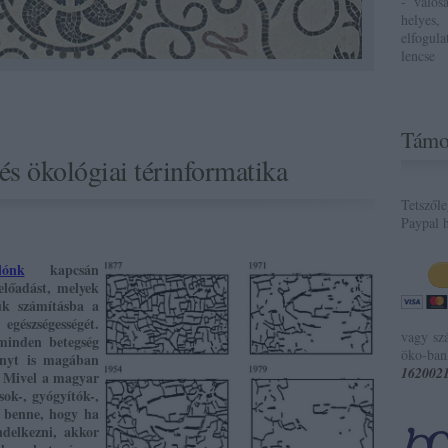
- valós
helyes,
elfogul
lencse
Támo
és ökológiai térinformatika
Tetszől
Paypal h
lónk
kapcsán
előadást, melyek
ük számításba a
egészségességét.
vagy sz
minden betegség
öko-ban
ányt is magában
162002
. Mivel a magyar
ok-, gyógyítók-,
 benne, hogy ha
ndelkezni, akkor