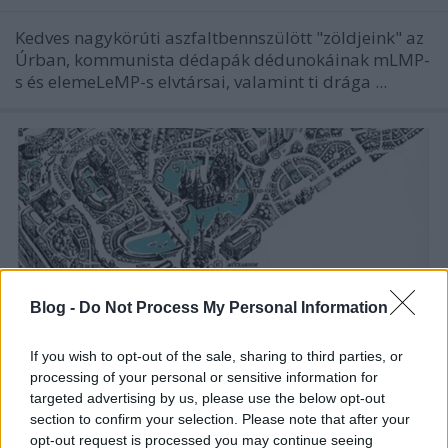
Kedves nagykörúti aszfaltbennszülött "zöldjeink" az
Úrban, kommunista dédapák dédunokáinak mLMP-
s és elemeLeMP-s elvtársai, valamint ti drága ...
Blog -
Do Not Process My Personal Information
If you wish to opt-out of the sale, sharing to third parties, or
processing of your personal or sensitive information for
targeted advertising by us, please use the below opt-out
section to confirm your selection. Please note that after your
"Mindent a maga helyén" - vörösöket
opt-out request is processed you may continue seeing