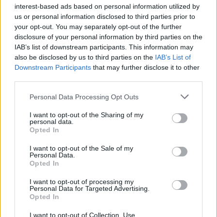
ne hívjunk "zöldeknek"!
interest-based ads based on personal information utilized by
us or personal information disclosed to third parties prior to
PPJ
•
2016. március 19.
0
your opt-out. You may separately opt-out of the further
disclosure of your personal information by third parties on the
IAB’s list of downstream participants. This information may
>>Úgy általában nem szoktunk aláírogatni, meg
also be disclosed by us to third parties on the
IAB’s List of
petíciózgatni, meg frakciózgatni, mert nem a mi
Downstream Participants
that may further disclose it to other
műfajunk, de EZT BIZTOSAN NEM IS FOGJUK ...
third parties.
Please note that this website/app uses one or more Google
Personal Data Processing Opt Outs
services and may gather and store information including but
not limited to your visit or usage behaviour. You may click to
I want to opt-out of the Sharing of my
personal data.
grant or deny consent to Google and its third-party tags to
Opted In
use your data for below specified purposes in below Google
consent section.
I want to opt-out of the Sale of my
Personal Data.
Opted In
I want to opt-out of processing my
Personal Data for Targeted Advertising.
Opted In
I want to opt-out of Collection, Use,