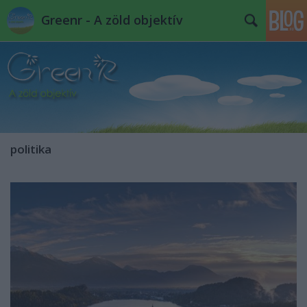
Greenr - A zöld objektív
politika