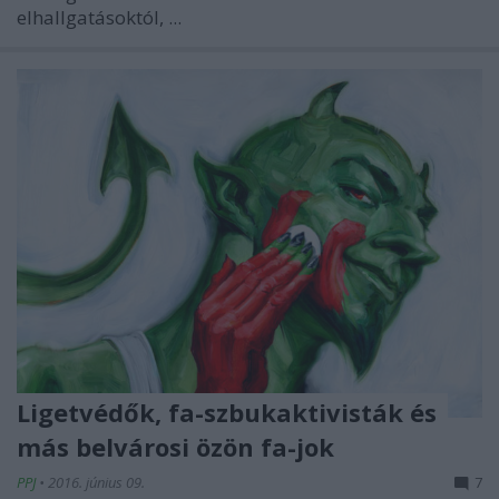
elhallgatásoktól, ...
Ligetvédők, fa-szbukaktivisták és
más belvárosi özön fa-jok
PPJ
•
2016. június 09.
7