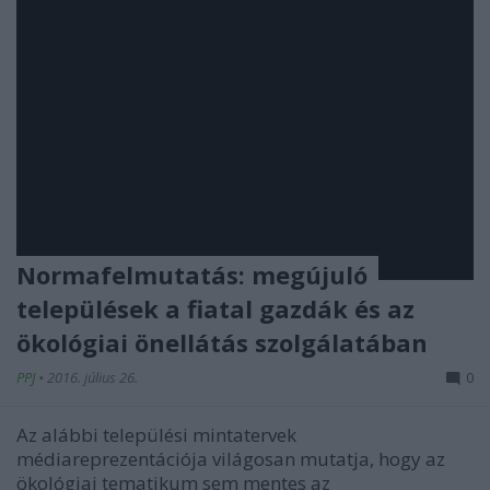
Normafelmutatás: megújuló
települések a fiatal gazdák és az
ökológiai önellátás szolgálatában
PPJ
•
2016. július 26.
0
Az alábbi települési mintatervek
médiareprezentációja világosan mutatja, hogy az
ökológiai tematikum sem mentes az