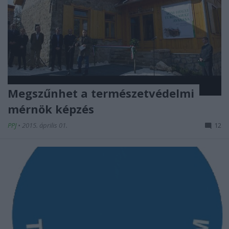
Megszűnhet a természetvédelmi
mérnök képzés
PPJ
•
2015. április 01.
12