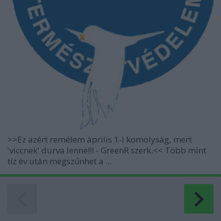
>>Ez azért remélem április 1-i komolyság, mert
'viccnek' durva lenne!!! - GreenR szerk.<< Több mint
tíz év után megszűnhet a ...