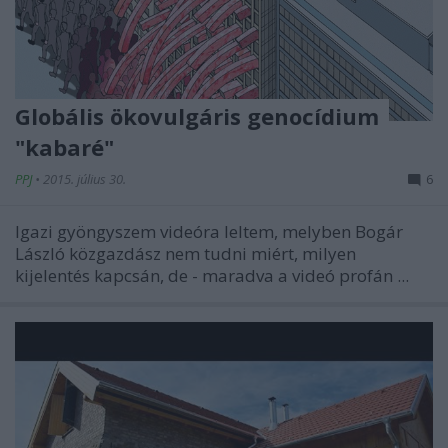
Globális ökovulgáris genocídium
"kabaré"
PPJ
•
2015. július 30.
6
Igazi gyöngyszem videóra leltem, melyben Bogár
László közgazdász nem tudni miért, milyen
kijelentés kapcsán, de - maradva a videó profán ...