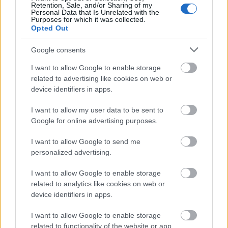
Retention, Sale, and/or Sharing of my
Personal Data that Is Unrelated with the
Purposes for which it was collected.
Az ökológiai szemléletű ember eo
Opted Out
ipso jobboldali
Google consents
PPJ
•
2015. október 12.
1
I want to allow Google to enable storage
related to advertising like cookies on web or
A baloldaliság fő jellemzője, legyen az akár
device identifiers in apps.
nacionalisztikus vagy internacionalisztikus, hogy
nivellál. Nivellálni: szintre hozni. Ezt jelenti. Minden ...
I want to allow my user data to be sent to
Google for online advertising purposes.
I want to allow Google to send me
personalized advertising.
I want to allow Google to enable storage
related to analytics like cookies on web or
device identifiers in apps.
I want to allow Google to enable storage
related to functionality of the website or app.