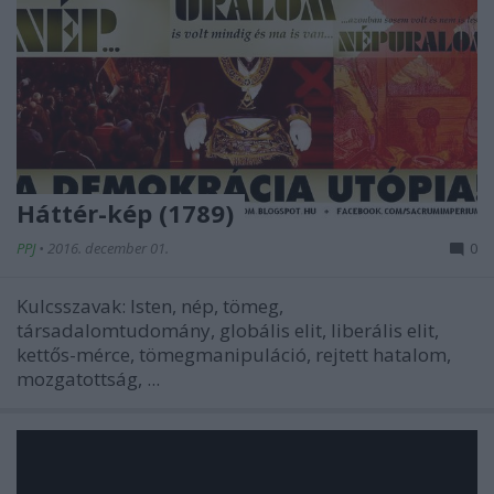
Háttér-kép (1789)
PPJ
•
2016. december 01.
0
Kulcsszavak: Isten, nép, tömeg,
társadalomtudomány, globális elit, liberális elit,
kettős-mérce, tömegmanipuláció, rejtett hatalom,
mozgatottság, ...