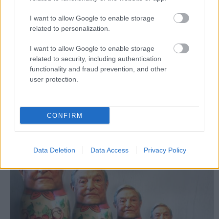
I want to allow Google to enable storage
related to personalization.
I want to allow Google to enable storage
related to security, including authentication
Milyen veszélyek fenyegetik a "civil
functionality and fraud prevention, and other
zöld" szervezetek által
user protection.
Magyarországot?!
PPJ
•
2015. szeptember 19.
0
CONFIRM
Data Deletion
Data Access
Privacy Policy