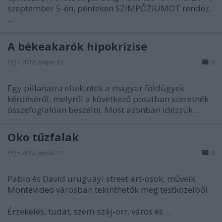
szeptember 5-én, pénteken SZIMPÓZIUMOT rendez.
...
A békeakarók hipokrízise
PPJ
•
2012. május 12.
0
Egy pillanatra eltekintek a magyar földügyek
kérdéséről, melyről a következő posztban szeretnék
összefoglalóan beszélni. Most azonban idézzük ...
Öko tűzfalak
PPJ
•
2012. április 11.
0
Pablo és David uruguayi street art-osok, műveik
Montevideo
városban tekinthetők meg testközelből.
Érzékelés, tudat, szem-száj-orr, város és ...