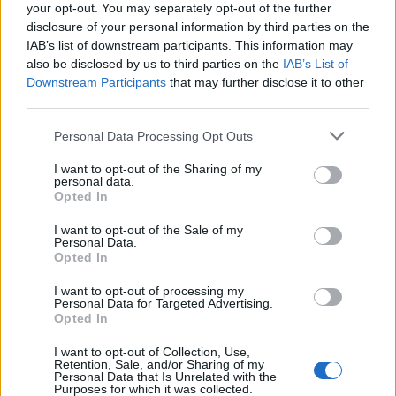
your opt-out. You may separately opt-out of the further
disclosure of your personal information by third parties on the
IAB’s list of downstream participants. This information may
also be disclosed by us to third parties on the
IAB’s List of
Downstream Participants
that may further disclose it to other
third parties.
Please note that this website/app uses one or more Google
Personal Data Processing Opt Outs
services and may gather and store information including but
not limited to your visit or usage behaviour. You may click to
I want to opt-out of the Sharing of my
personal data.
grant or deny consent to Google and its third-party tags to
Opted In
use your data for below specified purposes in below Google
consent section.
I want to opt-out of the Sale of my
Personal Data.
Opted In
Steinbrener/Dempf - a gyarlóság
láthatóvá tétele
I want to opt-out of processing my
Personal Data for Targeted Advertising.
Opted In
dernarmot
•
2012. január 14.
0
I want to opt-out of Collection, Use,
A
Christoph Steinbrener
és
Rainer Dempf
alakította
Retention, Sale, and/or Sharing of my
Personal Data that Is Unrelated with the
művészduó térformálása Banksyhez és
Lakner Antal
Purposes for which it was collected.