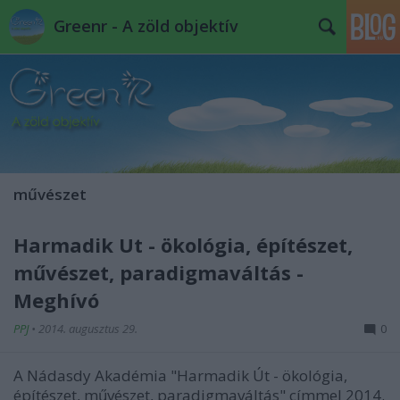
Greenr - A zöld objektív
művészet
Harmadik Út - ökológia, építészet,
művészet, paradigmaváltás -
Meghívó
PPJ
•
2014. augusztus 29.
0
A Nádasdy Akadémia "Harmadik Út - ökológia,
építészet, művészet, paradigmaváltás" címmel 2014.