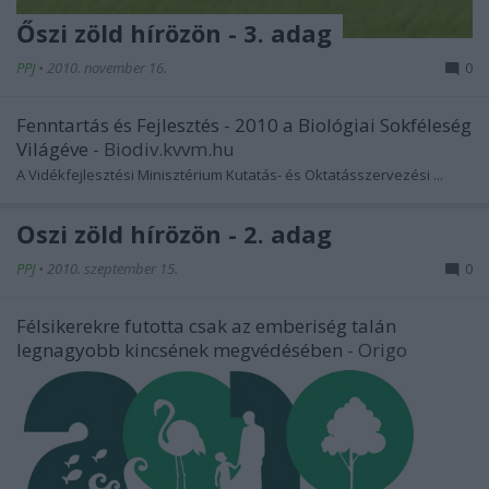
Őszi zöld hírözön - 3. adag
PPJ
•
2010. november 16.
0
Fenntartás és Fejlesztés - 2010 a Biológiai Sokféleség
Világéve
- Biodiv.kvvm.hu
A Vidékfejlesztési Minisztérium Kutatás- és Oktatásszervezési ...
Őszi zöld hírözön - 2. adag
PPJ
•
2010. szeptember 15.
0
Félsikerekre futotta csak az emberiség talán
legnagyobb kincsének megvédésében
- Origo