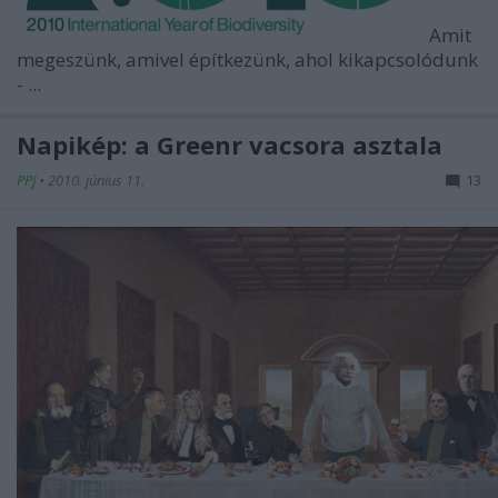
Amit
megeszünk, amivel építkezünk, ahol kikapcsolódunk
- ...
Napikép: a Greenr vacsora asztala
PPJ
•
2010. június 11.
13