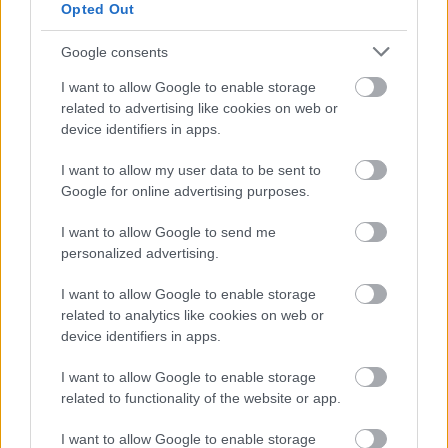
hoz (portfóliója az
ACAX
-on) hasonlóan a ...
Opted Out
Google consents
Parasztorvos vers
I want to allow Google to enable storage
PPJ
•
2011. március 05.
0
related to advertising like cookies on web or
device identifiers in apps.
Bakos Ferenc mátészalkai parasztorvos verse az 50-
es évekből: A népi gyógyászoknak kívülről meg kell
I want to allow my user data to be sent to
tanulni :-)
Google for online advertising purposes.
...
I want to allow Google to send me
personalized advertising.
Argentín illusztrációk in your face! -
I want to allow Google to enable storage
Santiago Caruso
related to analytics like cookies on web or
device identifiers in apps.
PPJ
•
2010. november 19.
1
I want to allow Google to enable storage
A
82-es születésű Buenos Aires-i professzionális
related to functionality of the website or app.
illusztrátor
munkái lenyűgöztek engem.
I want to allow Google to enable storage
Igazságlátása és annak vizuális nyelvi közlésmódja