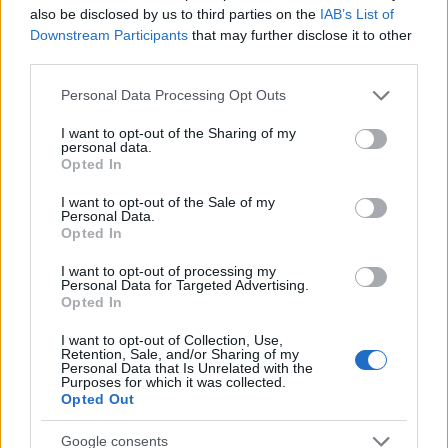
also be disclosed by us to third parties on the
IAB’s List of
Downstream Participants
that may further disclose it to other
És most
a valóság
következik!
third parties.
Please note that this website/app uses one or more Google
Personal Data Processing Opt Outs
services and may gather and store information including but
not limited to your visit or usage behaviour. You may click to
I want to opt-out of the Sharing of my
personal data.
grant or deny consent to Google and its third-party tags to
Opted In
use your data for below specified purposes in below Google
consent section.
I want to opt-out of the Sale of my
Personal Data.
Opted In
I want to opt-out of processing my
Personal Data for Targeted Advertising.
Opted In
I want to opt-out of Collection, Use,
Retention, Sale, and/or Sharing of my
Personal Data that Is Unrelated with the
Purposes for which it was collected.
Opted Out
Google consents