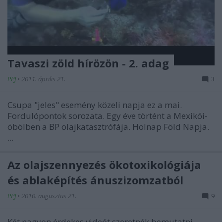
Tavaszi zöld hírözön - 2. adag
PPJ
•
2011. április 21.
3
Csupa "jeles" esemény közeli napja ez a mai.
Fordulópontok sorozata. Egy éve történt a Mexikói-
öbölben a BP olajkatasztrófája. Holnap Föld Napja.
...
Az olajszennyezés ökotoxikológiája
és ablaképítés ánuszizomzatból
PPJ
•
2010. augusztus 21.
9
Két nagyon érdekes videót szeretnék bemutatni.