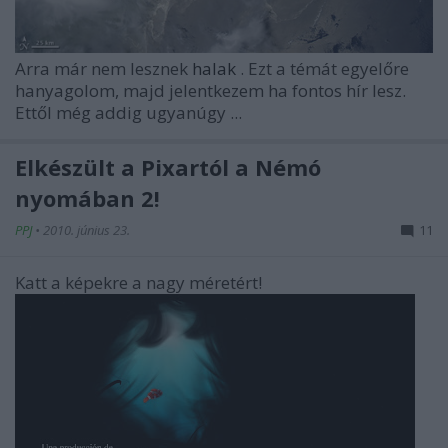
Arra már nem lesznek
halak
. Ezt a témát egyelőre
hanyagolom, majd jelentkezem ha fontos hír lesz.
Ettől még addig ugyanúgy ...
Elkészült a Pixartól a Némó
nyomában 2!
PPJ
•
2010. június 23.
11
Katt a képekre a nagy méretért!