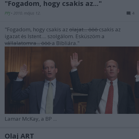
"Fogadom, hogy csakis az..."
PPJ
•
2010. május 12.
4
"Fogadom, hogy csakis az
olajat... ööö
csakis az
igazat és Istent.... szolgálom. Esküszöm a
vállalatomra... ööö
a Bibliára."
Lamar McKay, a BP ...
Olaj ART