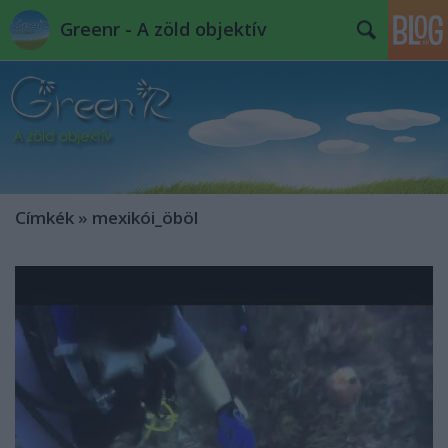
Greenr - A zöld objektív
Címkék
»
mexikói_öböl