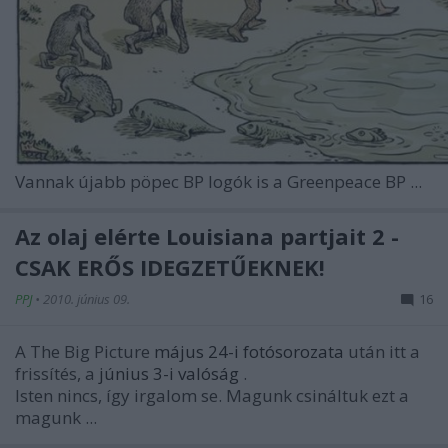
Vannak újabb pöpec BP logók is a Greenpeace BP ...
Az olaj elérte Louisiana partjait 2 -
CSAK ERŐS IDEGZETŰEKNEK!
PPJ
•
2010. június 09.
16
A The Big Picture
május 24-i fotósorozata
után itt a
frissítés, a
június 3-i valóság
.
Isten nincs, így irgalom se. Magunk csináltuk ezt a
magunk ...