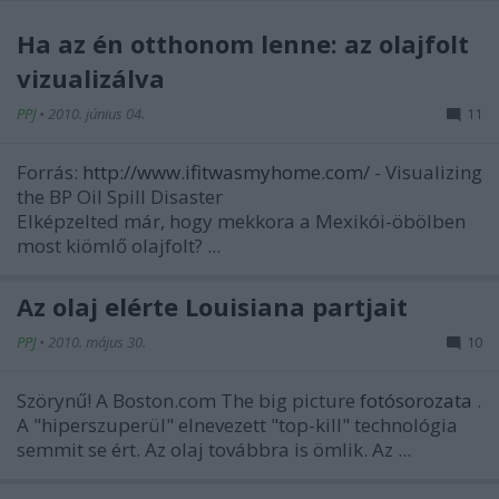
Ha az én otthonom lenne: az olajfolt
vizualizálva
PPJ
•
2010. június 04.
11
Forrás:
http://www.ifitwasmyhome.com/
- Visualizing
the BP Oil
Spill
Disaster
Elképzelted már, hogy mekkora a Mexikói-öbölben
most kiömlő olajfolt? ...
Az olaj elérte Louisiana partjait
PPJ
•
2010. május 30.
10
Szörynű! A Boston.com The big picture
fotósorozata
.
A "hiperszuperül" elnevezett "top-kill" technológia
semmit se ért. Az olaj továbbra is ömlik. Az ...