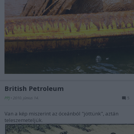
British Petroleum
PPJ
•
2010. június 14.
5
Van a kép miszerint az óceánból "jöttünk", aztán
teleszemeteljük.