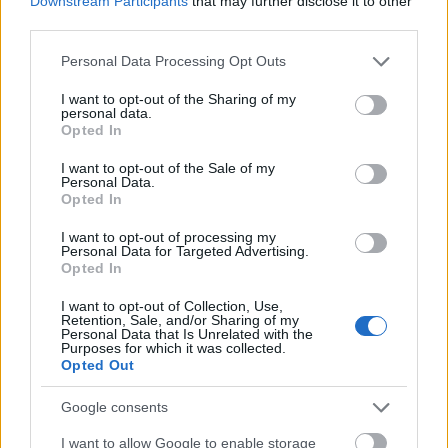
Downstream Participants
that may further disclose it to other
third parties.
Please note that this website/app uses one or more Google
Personal Data Processing Opt Outs
services and may gather and store information including but
not limited to your visit or usage behaviour. You may click to
I want to opt-out of the Sharing of my
personal data.
grant or deny consent to Google and its third-party tags to
Opted In
Tiltott anyaggal, tiltott módszerrel irthatják a
use your data for below specified purposes in below Google
rágcsálókat a Nemzeti Élelmiszerlánc-biztonsági
consent section.
I want to opt-out of the Sale of my
Hivatal hazai „vészhelyzeti engedélye” ...
Personal Data.
Opted In
Öko-techno hatékonyság? Felejtsd el!
I want to opt-out of processing my
Personal Data for Targeted Advertising.
Opted In
PPJ
•
2013. november 18.
2
I want to opt-out of Collection, Use,
Retention, Sale, and/or Sharing of my
Hogyan gondolkodunk?
„A hatékonyabb termelési
Personal Data that Is Unrelated with the
és felhasználási technológiák megoldják a
Purposes for which it was collected.
környezeti problémákat!”
Ismerős a megállapítás?
Opted Out
Ez ...
Google consents
I want to allow Google to enable storage