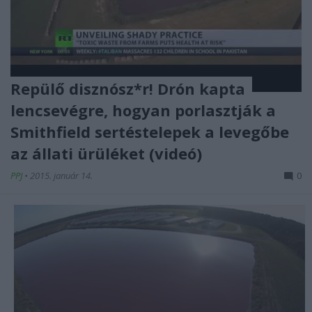
Repülő disznósz*r! Drón kapta
lencsevégre, hogyan porlasztják a
Smithfield sertéstelepek a levegőbe
az állati ürüléket (videó)
PPJ
•
2015. január 14.
0