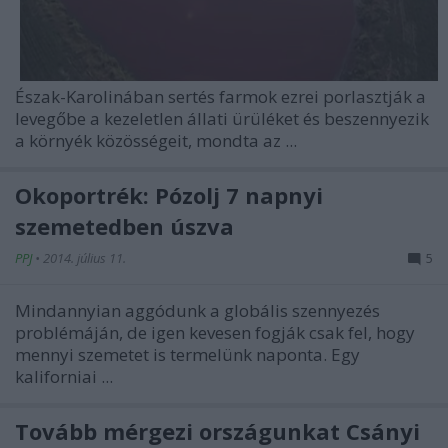
Észak-Karolinában sertés farmok ezrei porlasztják a
levegőbe a kezeletlen állati ürüléket és beszennyezik
a környék közösségeit, mondta az ...
Ökoportrék: Pózolj 7 napnyi
szemetedben úszva
PPJ
•
2014. július 11.
5
Mindannyian aggódunk a globális szennyezés
problémáján, de igen kevesen fogják csak fel, hogy
mennyi szemetet is termelünk naponta. Egy
kaliforniai ...
Tovább mérgezi országunkat Csányi