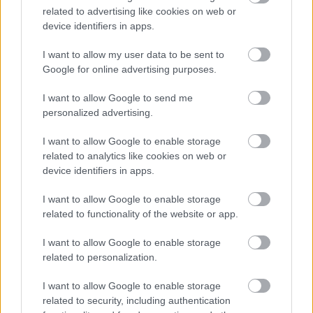
related to advertising like cookies on web or
device identifiers in apps.
I want to allow my user data to be sent to
Google for online advertising purposes.
I want to allow Google to send me
personalized advertising.
I want to allow Google to enable storage
related to analytics like cookies on web or
device identifiers in apps.
I want to allow Google to enable storage
Apokaliptikus légifotók mutatják a
related to functionality of the website or app.
nagyipari állattartás Földet pusztító
I want to allow Google to enable storage
erejét (+ filmek)
related to personalization.
PPJ
•
2013. augusztus 25.
53
I want to allow Google to enable storage
related to security, including authentication
A nagyipari élelmi(
halálmi)
szer gyártók mindig