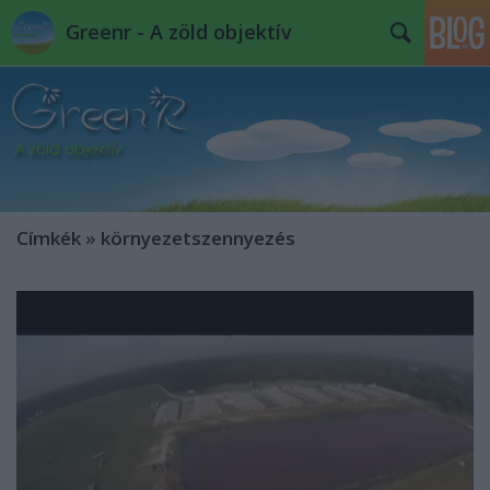
Greenr - A zöld objektív
Címkék
»
környezetszennyezés