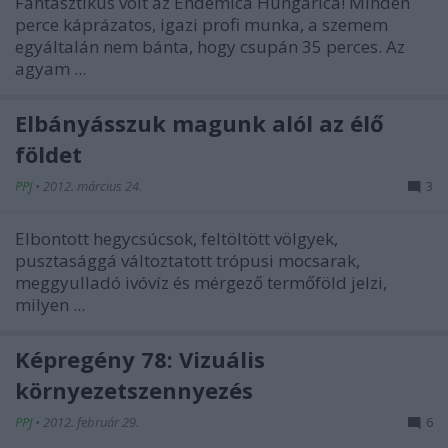
Fantasztikus volt az Endemica Hungarica! Minden
perce káprázatos, igazi profi munka, a szemem
egyáltalán nem bánta, hogy csupán 35 perces. Az
agyam ...
Elbányásszuk magunk alól az élő
földet
PPJ
•
2012. március 24.
3
Elbontott hegycsúcsok, feltöltött völgyek,
pusztasággá változtatott trópusi mocsarak,
meggyulladó ivóvíz és mérgező termőföld jelzi,
milyen ...
Képregény 78: Vizuális
környezetszennyezés
PPJ
•
2012. február 29.
6