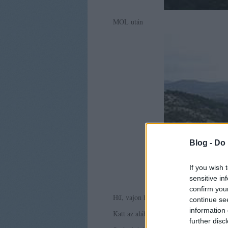
MOL után
Blog -
Do 
If you wish 
sensitive in
confirm you
Hű, vajon hogy fog visszanőni és mennyi
continue se
information 
Katt az alábbi képre a helyszín pontos k
further disc