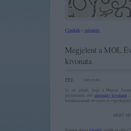
Címkék
»
jelentés
Megjelent a MOL Éves
kivonata
PPJ
2009.10.09.
Ez azt jelenti, hogy a Magyar Termés
jelentésének első
alternatív kivonatát
. 
beruházásainak tervezési és végrehajtás
MERT MO
Nagyon durva
jelentés
, ömlik az olaj (2