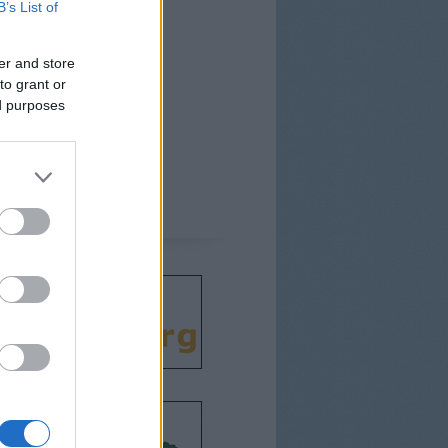
B’s List of
er and store
to grant or
ed purposes
csodát!