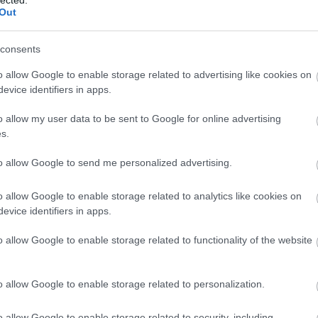
Out
consents
o allow Google to enable storage related to advertising like cookies on
evice identifiers in apps.
ia
környezet
mol
fenntarthatóság
mtvsz
o allow my user data to be sent to Google for online advertising
s.
to allow Google to send me personalized advertising.
o allow Google to enable storage related to analytics like cookies on
evice identifiers in apps.
o allow Google to enable storage related to functionality of the website
etkezményeket jósol az IPCC
o allow Google to enable storage related to personalization.
o allow Google to enable storage related to security, including