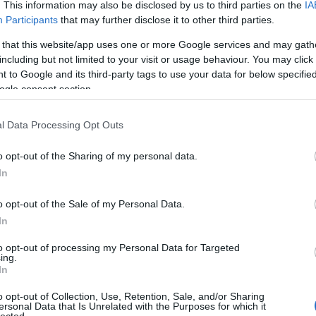
dag agglomerációba kitelepült lakóparkok energiafüggőségének
. This information may also be disclosed by us to third parties on the
IA
y nektek gázotok legyen!
Participants
that may further disclose it to other third parties.
 that this website/app uses one or more Google services and may gath
including but not limited to your visit or usage behaviour. You may click 
 to Google and its third-party tags to use your data for below specifi
ogle consent section.
l Data Processing Opt Outs
Láss 
o opt-out of the Sharing of my personal data.
In
o opt-out of the Sale of my Personal Data.
In
to opt-out of processing my Personal Data for Targeted
ing.
In
o opt-out of Collection, Use, Retention, Sale, and/or Sharing
ersonal Data that Is Unrelated with the Purposes for which it
lected.