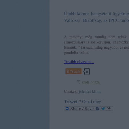
Újabb komor hangvételű figyelmez
Változási Bizottság, az IPCC tudó
A reményt még mindig nem adták fe
elmozdulásra is sor kerüljön, az intéz
lenniük. "Társadalmilag nagyobb, és ne
gondolta volna.
Tovább olvasom...
Tetszik
0
szólj hozzá
Címkék:
jelentés
klíma
Tetszett? Oszd meg!