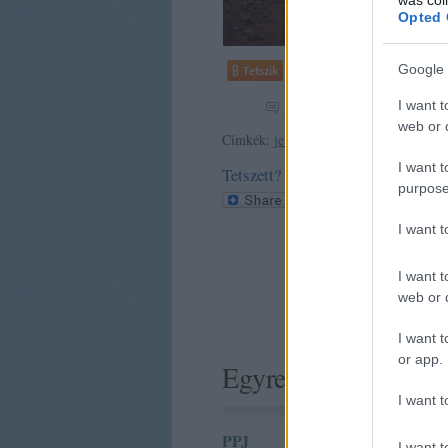
Opted 
Google 
Tetszik
0
I want t
5
hozzászólás
web or d
Címkék:
jelentés
válság
természet
energ
I want t
Tetszett? Oszd meg!
purpose
I want 
I want t
web or d
I want t
or app.
Egyre súlyosabb köv
I want t
PPJ
2009.02.18.
I want t