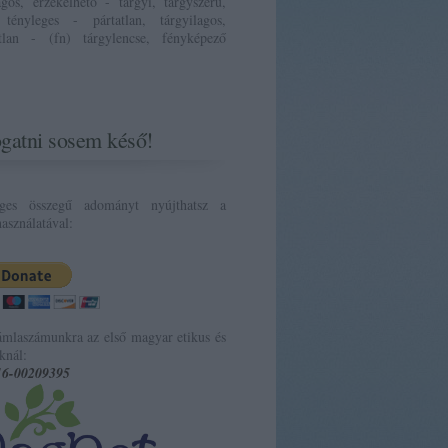
ágos, érzékelhető - tárgyi, tárgyszerű,
 tényleges - pártatlan, tárgyilagos,
atlan - (fn) tárgylencse, fényképező
gatni sosem késő!
eges összegű adományt nyújthatsz a
asználatával:
ámlaszámunkra az első magyar etikus és
knál:
16-00209395