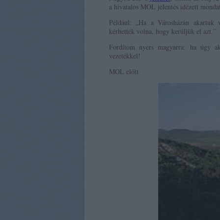
a hivatalos MOL jelentés idézett mondat
Például: „Ha a Városházán akartuk v
kérhették volna, hogy kerüljük el azt.”
Fordítom nyers magyarra: ha úgy aka
vezetékkel!
MOL előtt