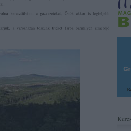
ai.
olna keresztülvinni a gázvezetéket, Önök akkor is legfeljebb
rjuk, a városházán toszunk titeket farba bármilyen átmérőjő
Kere