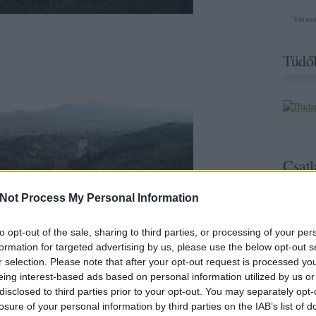
Tüdől
Csatl
Not Process My Personal Information
to opt-out of the sale, sharing to third parties, or processing of your per
formation for targeted advertising by us, please use the below opt-out s
r selection. Please note that after your opt-out request is processed y
 idő alatt ez a kis erdőcske?
eing interest-based ads based on personal information utilized by us or
disclosed to third parties prior to your opt-out. You may separately opt-
oordinátáiért (Pilisvörösvár-Szabadságliget)!
losure of your personal information by third parties on the IAB’s list of