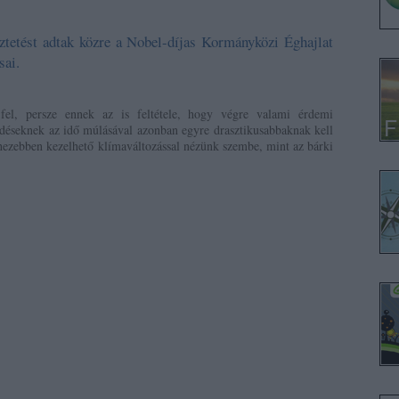
tetést adtak közre a Nobel-díjas Kormányközi Éghajlat
sai.
l, persze ennek az is feltétele, hogy végre valami érdemi
kedéseknek az idő múlásával azonban egyre drasztikusabbaknak kell
hezebben kezelhető klímaváltozással nézünk szembe, mint az bárki