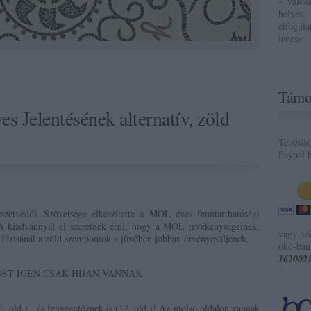
- valós
helyes,
elfogul
lencse
Támo
 Jelentésének alternatív, zöld
Tetszől
Paypal h
zetvédők Szövetsége elkészítette a MOL éves fenntarthatósági
A kiadvánnyal el szeretnék érni, hogy a MOL tevékenységeinek,
vagy sz
i fázisánál a zöld szempontok a jövőben jobban érvényesüljenek.
öko-ban
162002
ST IGEN CSAK HÍJÁN VANNAK!
1. old.) , és fenyegetőznek is (17. old.)! Az utolsó oldalon vannak