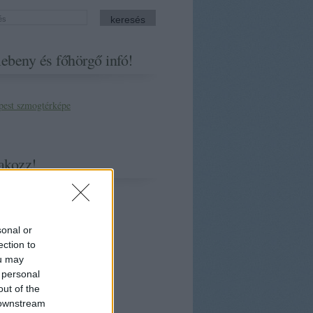
ebeny és főhörgő infó!
akozz!
sonal or
ection to
ou may
 personal
out of the
 downstream