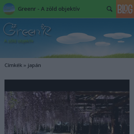
Greenr - A zöld objektív
Címkék
»
japán