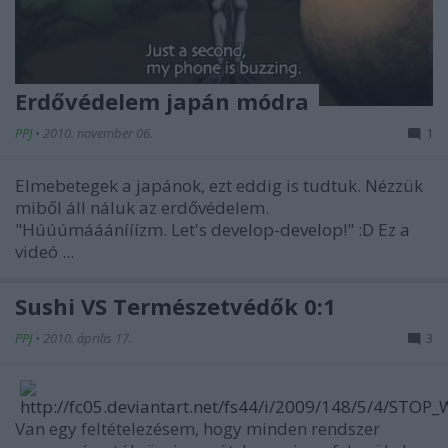
Erdővédelem japán módra
PPJ
•
2010. november 06.
1
Elmebetegek a japánok, ezt eddig is tudtuk. Nézzük
miből áll náluk az erdővédelem.
"Húúúmááánííízm. Let's develop-develop!" :D Ez a
videó ...
Sushi VS Természetvédők 0:1
PPJ
•
2010. április 17.
3
Van egy feltételezésem, hogy minden rendszer