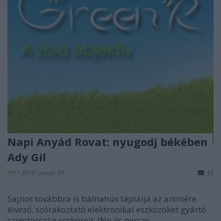
Napi Anyád Rovat: nyugodj békében
Ady Gil
PPJ
•
2010. január 07.
13
Sajnos továbbra is bálnahús táplálja az animére
élvező, szórakoztató elektronikai eszközöket gyártó
szigetország embereit. (No és persze
...