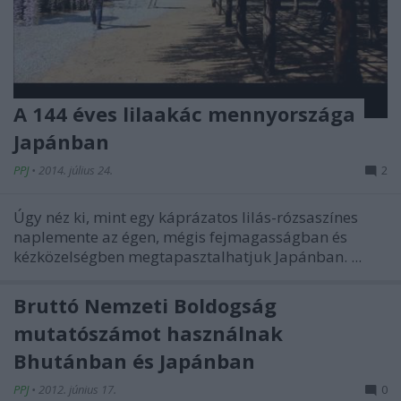
A 144 éves lilaakác mennyországa
Japánban
PPJ
•
2014. július 24.
2
Úgy néz ki, mint egy káprázatos lilás-rózsaszínes
naplemente az égen, mégis fejmagasságban és
kézközelségben megtapasztalhatjuk Japánban.
...
Bruttó Nemzeti Boldogság
mutatószámot használnak
Bhutánban és Japánban
PPJ
•
2012. június 17.
0