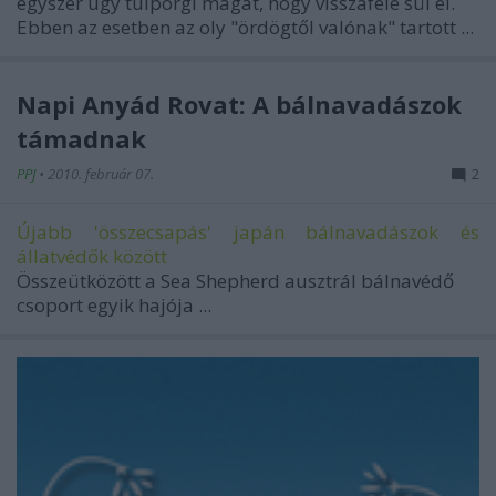
egyszer úgy túlpörgi magát, hogy visszafele sül el.
Ebben az esetben az oly "ördögtől valónak" tartott ...
Napi Anyád Rovat: A bálnavadászok
támadnak
PPJ
•
2010. február 07.
2
Újabb 'összecsapás' japán bálnavadászok és
állatvédők között
Összeütközött a Sea Shepherd ausztrál bálnavédő
csoport egyik hajója ...