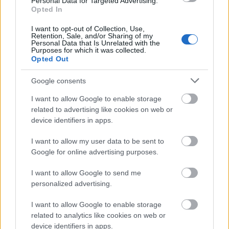
Personal Data for Targeted Advertising.
Opted In
I want to opt-out of Collection, Use,
Retention, Sale, and/or Sharing of my
Personal Data that Is Unrelated with the
Purposes for which it was collected.
Opted Out
Japán - egy különös(en
Google consents
fenntarthatatlan) ország
I want to allow Google to enable storage
PPJ
•
2010. november 28.
3
related to advertising like cookies on web or
device identifiers in apps.
I want to allow my user data to be sent to
Google for online advertising purposes.
I want to allow Google to send me
personalized advertising.
I want to allow Google to enable storage
related to analytics like cookies on web or
device identifiers in apps.