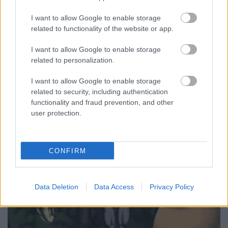
I want to allow Google to enable storage
related to functionality of the website or app.
I want to allow Google to enable storage
related to personalization.
Az
Infographics blogon
találtam az alábbi videót.
I want to allow Google to enable storage
Japánban felébredt egy srác, aki illusztrátorként a
related to security, including authentication
diplomamunkáját Japán "furcsaságairól" ...
functionality and fraud prevention, and other
user protection.
CONFIRM
Data Deletion
Data Access
Privacy Policy