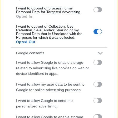
I want to opt-out of processing my
Personal Data for Targeted Advertising.
Opted In
I want to opt-out of Collection, Use,
Retention, Sale, and/or Sharing of my
Personal Data that Is Unrelated with the
Purposes for which it was collected.
Opted Out
Google consents
Az Amerikai Egyesült Államok támadást indított
I want to allow Google to enable storage
kontinensünk, Európa, Európa népei, a tradicionális
related to advertising like cookies on web or
keresztény Európa ellen.
Háborúkat nem csak ...
device identifiers in apps.
I want to allow my user data to be sent to
Google for online advertising purposes.
Bencsik János felszólalása a Paksi
Atomerőmű parlamenti vitanapján
I want to allow Google to send me
personalized advertising.
PPJ
•
2015. február 19.
1
I want to allow Google to enable storage