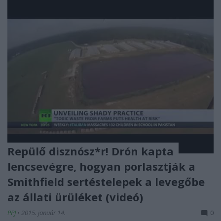
Repülő disznósz*r! Drón kapta
lencsevégre, hogyan porlasztják a
Smithfield sertéstelepek a levegőbe
az állati ürüléket (videó)
PPJ
•
2015. január 14.
0