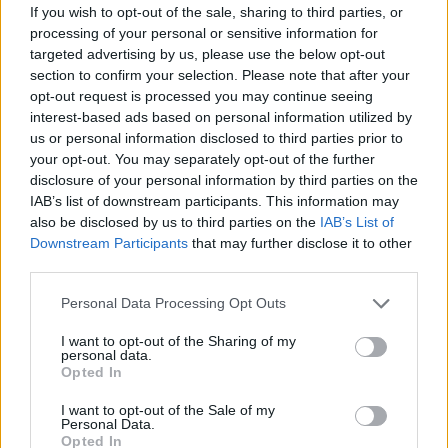
If you wish to opt-out of the sale, sharing to third parties, or
processing of your personal or sensitive information for
targeted advertising by us, please use the below opt-out
section to confirm your selection. Please note that after your
opt-out request is processed you may continue seeing
interest-based ads based on personal information utilized by
us or personal information disclosed to third parties prior to
your opt-out. You may separately opt-out of the further
disclosure of your personal information by third parties on the
IAB’s list of downstream participants. This information may
also be disclosed by us to third parties on the
IAB’s List of
Downstream Participants
that may further disclose it to other
third parties.
Please note that this website/app uses one or more Google
Personal Data Processing Opt Outs
TTIP - dokumentumfilm az
services and may gather and store information including but
Ameurópai Egyesült Államok
not limited to your visit or usage behaviour. You may click to
I want to opt-out of the Sharing of my
personal data.
grant or deny consent to Google and its third-party tags to
létrejövéséről
Opted In
use your data for below specified purposes in below Google
consent section.
PPJ
•
2015. március 07.
2
I want to opt-out of the Sale of my
Personal Data.
Opted In