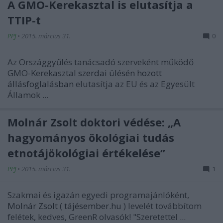
A GMO-Kerekasztal is elutasítja a
TTIP-t
PPJ
•
2015. március 31.
0
Az Országgyűlés tanácsadó szerveként működő
GMO-Kerekasztal
szerdai ülésén hozott
állásfoglalásban
elutasítja az EU és az Egyesült
Államok ...
Molnár Zsolt doktori védése: „A
hagyományos ökológiai tudás
etnotájökológiai értékelése”
PPJ
•
2015. március 31.
1
Szakmai és igazán egyedi programajánlóként,
Molnár Zsolt
(
tájésember.hu
) levelét továbbítom
felétek, kedves, GreenR olvasók!
"Szeretettel ...