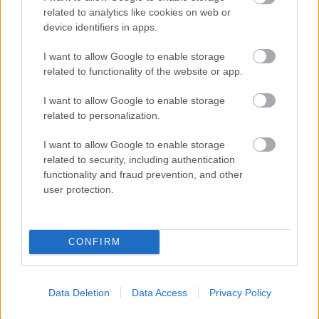
Parlamenti vita „a Paksi Atomerőmű kapacitásának
related to analytics like cookies on web or
fenntartásával kapcsolatos beruházásról, valamint
device identifiers in apps.
az ezzel kapcsolatos egyes törvények ...
I want to allow Google to enable storage
related to functionality of the website or app.
I want to allow Google to enable storage
related to personalization.
I want to allow Google to enable storage
related to security, including authentication
functionality and fraud prevention, and other
user protection.
CONFIRM
A siri, a mankurt és a globalizmus
Data Deletion
Data Access
Privacy Policy
PPJ
•
2015. január 17.
28