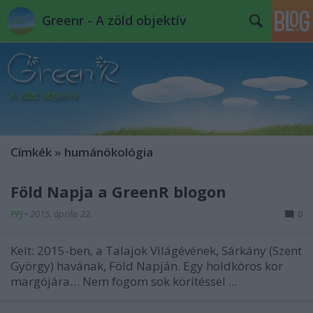
Greenr - A zöld objektív
Címkék
»
humánökológia
Föld Napja a GreenR blogon
PPJ
•
2015. április 22.
0
Kelt: 2015-ben, a Talajok Világévének, Sárkány (Szent
György) havának, Föld Napján. Egy holdkóros kor
margójára… Nem fogom sok körítéssel ...