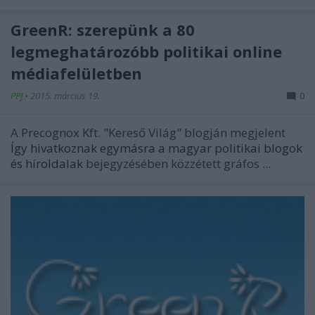
GreenR: szerepünk a 80
legmeghatározóbb politikai online
médiafelületben
PPJ
•
2015. március 19.
0
A Precognox Kft. "Kereső Világ" blogján megjelent
Így hivatkoznak egymásra a magyar politikai blogok
és híroldalak
bejegyzésében közzétett gráfos ...