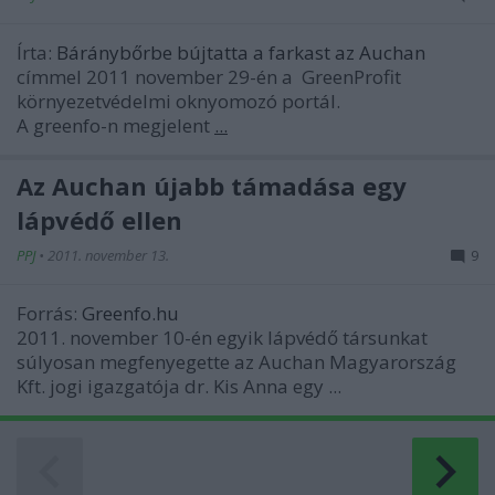
Írta:
Báránybőrbe bújtatta a farkast az Auchan
címmel 2011 november 29-én a GreenProfit
környezetvédelmi oknyomozó portál.
A greenfo-n megjelent
...
Az Auchan újabb támadása egy
lápvédő ellen
PPJ
•
2011. november 13.
9
Forrás:
Greenfo.hu
2011. november 10-én egyik lápvédő társunkat
súlyosan megfenyegette az Auchan Magyarország
Kft. jogi igazgatója dr. Kis Anna egy ...