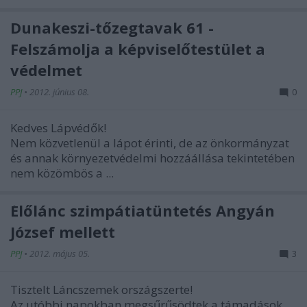
Dunakeszi-tőzegtavak 61 -
Felszámolja a képviselőtestület a
védelmet
PPJ
•
2012. június 08.
0
Kedves Lápvédők!
Nem közvetlenül a lápot érinti, de az önkormányzat
és annak környezetvédelmi hozzáállása tekintetében
nem közömbös a ...
Élőlánc szimpátiatüntetés Ángyán
József mellett
PPJ
•
2012. május 05.
3
Tisztelt Láncszemek országszerte!
Az utóbbi napokban megsűrűsödtek a támadások