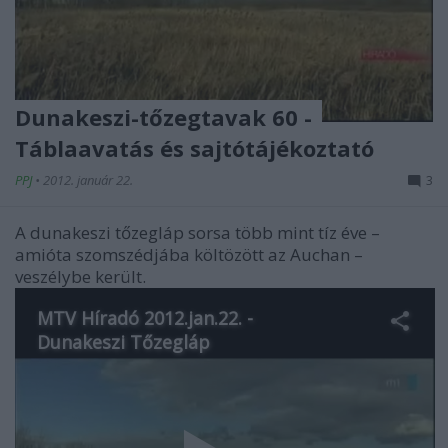
Dunakeszi-tőzegtavak 60 -
Táblaavatás és sajtótájékoztató
PPJ
•
2012. január 22.
3
A dunakeszi tőzegláp sorsa több mint tíz éve –
amióta szomszédjába költözött az Auchan –
veszélybe került.