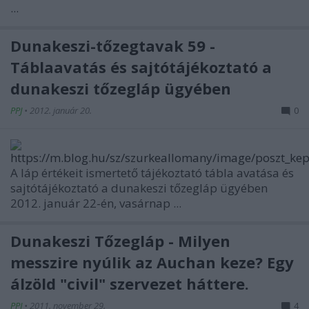
...
Dunakeszi-tőzegtavak 59 -
Táblaavatás és sajtótájékoztató a
dunakeszi tőzegláp ügyében
PPJ
•
2012. január 20.
0
A láp értékeit ismertető tájékoztató tábla avatása és
sajtótájékoztató a dunakeszi tőzegláp ügyében
2012. január 22-én, vasárnap ...
Dunakeszi Tőzegláp - Milyen
messzire nyúlik az Auchan keze? Egy
álzöld "civil" szervezet háttere.
PPJ
•
2011. november 29.
4