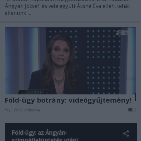
Ángyán József, és vele együtt Ácsné Éva ellen, tehát
ellenünk ...
Föld-ügy botrány: videógyűjtemény!
PPJ
•
2012. május 04.
2