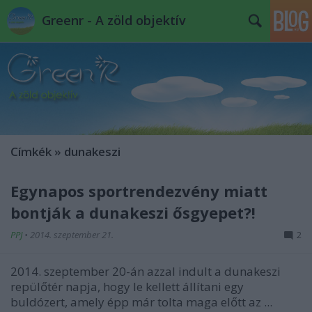
Greenr - A zöld objektív
Címkék
»
dunakeszi
Egynapos sportrendezvény miatt
bontják a dunakeszi ősgyepet?!
PPJ
•
2014. szeptember 21.
2
2014. szeptember 20-án azzal indult a dunakeszi
repülőtér napja, hogy le kellett állítani egy
buldózert, amely épp már tolta maga előtt az ...