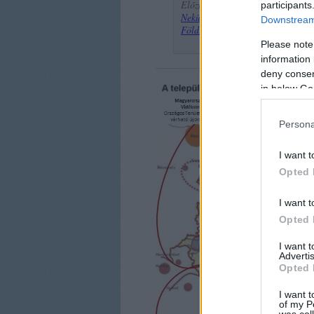
Előzmények a témában a GreenR 
participants
Nekünk nem a pénz a Hazánk!
-
2
Downstream 
Földügy svindli - "második Trian
Please note
information 
deny consent
in below Go
Persona
I want t
Opted 
I want t
Opted 
I want 
Advertis
Opted 
I want t
of my P
was col