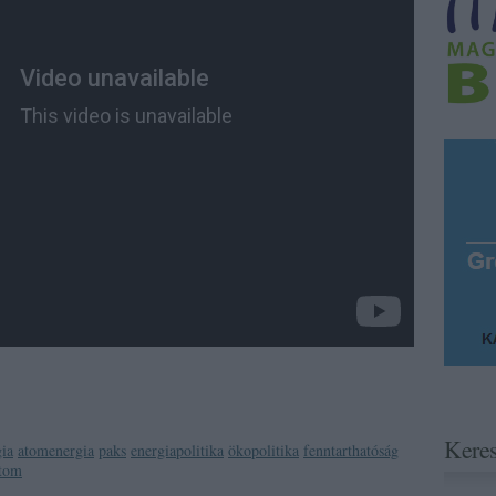
Kere
gia
atomenergia
paks
energiapolitika
ökopolitika
fenntarthatóság
atom