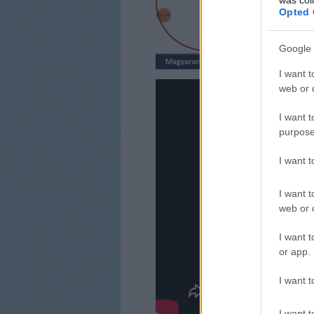
Opted 
Google 
I want t
web or d
I want t
purpose
I want 
I want t
web or d
I want t
or app.
I want t
I want t