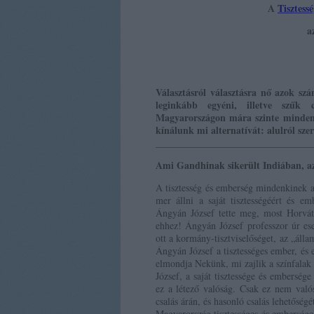
A
Tisztess
a
Választásról választásra nő azok szá
leginkább egyéni, illetve szűk c
Magyarországon mára szinte mindent
kínálunk mi alternatívát: alulról szer
________________________________
Ami Gandhinak sikerült Indiában, az 
A tisztesség és emberség mindenkinek a 
mer állni a saját tisztességéért és e
Ángyán József tette meg, most Horvát
ehhez! Ángyán József professzor úr ese
ott a kormány-tisztviselőséget, az „álla
Ángyán József a tisztességes ember, és 
elmondja Nekünk, mi zajlik a színfala
József, a saját tisztessége és emberség
ez a létező valóság. Csak ez nem valós
csalás árán, és hasonló csalás lehetős
Magyarország tisztességes és emberséges