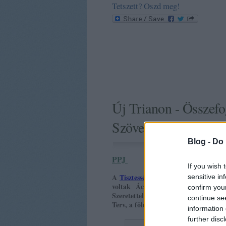
Tetszett? Oszd meg!
Új Trianon - Összefo
Szövetsége debreceni
Blog -
Do 
PPJ
2014.02.06.
If you wish 
A
Tisztesség és Emberség Szövetségé
sensitive in
voltak Ács Sándorné, Ángyán Józ
confirm you
Szeretettel várjuk további rendezvé
continue se
Terv, a földforgalmi törvény és a lég
information 
further disc