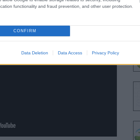
cation functionality and fraud prevention, and other user protection.
 Magyarországért YouTube csatornája
receni előadások
lejátszási listája
 miatt kialakuló "Új Trianonról" beszélt.
CONFIRM
Data Deletion
Data Access
Privacy Policy