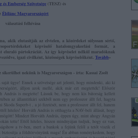
ég és Emberség Szövetsége
(TESZ) és
z
Élőlánc Magyarországért
választási felhívása
ma, akik elutasítják az elvtelen, a közérdeket súlyosan sértő,
soportérdekeket képviselő hatalomgyakorlási formát, a
 eluraló pártokráciát. Az így képviselet nélkül maradóknak
veződve, igazi civilként, közösségek képviselőiként.
Tovább
»
___________________________________________
sikerülhet nekünk is Magyarországon - írta: Kassai Zsolt
saját ügye! Ennek a szövetsége azt jelenti, hogy mindenki, aki ki
mberségéért, álljon azok mellé, akik már ezt megtették! Először
h András is megtette! Lássuk be, hogy nem kis bátorság kellett
tében az államtitkári székből nem egy professzor állt fel, hagyta
mi Skoda Superb-t , a jó fizetését, nem a professzor állt fel, hanem
ettől hiteles! Horváth András is otthagyta a NAV-beli állását, hogy
k mögött! Mindezt Horváth András, éppen úgy, mint ahogy Ángyán
e okán tette! Ettől hiteles, hiszen mindnyájan tudjuk, hogy ez van,
ágshow a tv-ben, mert a bankok a fejünk felől a tetőt viszik el
égét biztosítja a földtörvényünk maga! Én abban reménykedem, hogy
 választó polgárai kiállnak a maguk emberségéért és becsületéért!