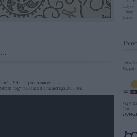
- valós
helyes,
elfogul
lencse
Támo
..
Tetszől
Paypal h
omról. 2014 - 1 perc néma csend...
zóknak hogy törlődhetett a memóriája 2008 óta.
vagy sz
öko-ban
162002