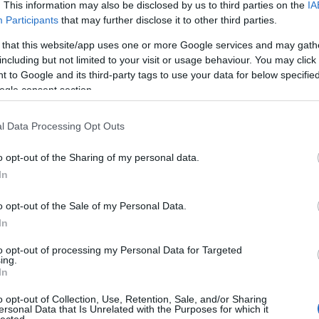
blogról:
. This information may also be disclosed by us to third parties on the
IA
013.05.24.
Participants
that may further disclose it to other third parties.
on" közeleg!
-
2013.06.04.
 that this website/app uses one or more Google services and may gath
including but not limited to your visit or usage behaviour. You may click 
 to Google and its third-party tags to use your data for below specifi
ogle consent section.
l Data Processing Opt Outs
Láss 
o opt-out of the Sharing of my personal data.
In
o opt-out of the Sale of my Personal Data.
In
to opt-out of processing my Personal Data for Targeted
ing.
In
o opt-out of Collection, Use, Retention, Sale, and/or Sharing
ersonal Data that Is Unrelated with the Purposes for which it
lected.