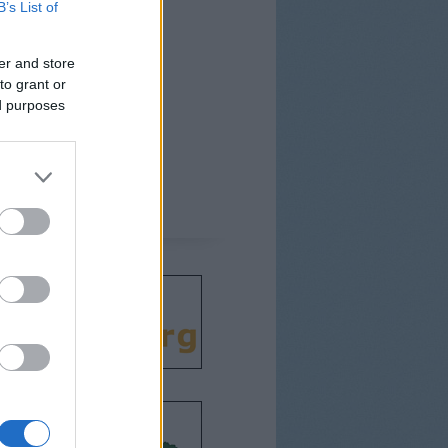
B’s List of
er and store
to grant or
ed purposes
csodát!