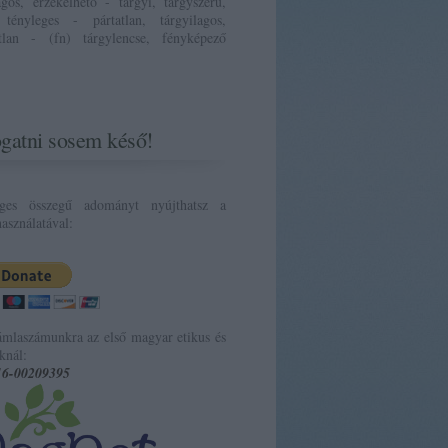
ágos, érzékelhető - tárgyi, tárgyszerű,
 tényleges - pártatlan, tárgyilagos,
atlan - (fn) tárgylencse, fényképező
gatni sosem késő!
eges összegű adományt nyújthatsz a
asználatával:
ámlaszámunkra az első magyar etikus és
knál:
16-00209395