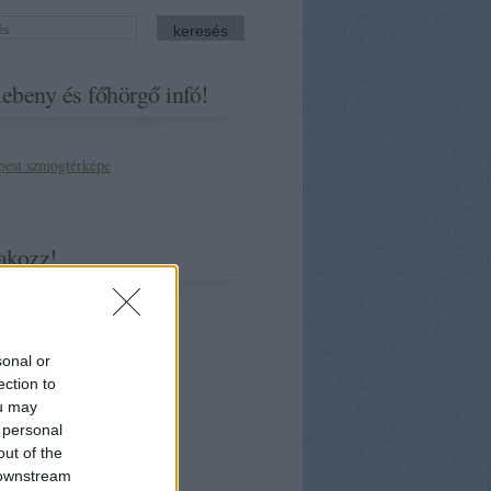
ebeny és főhörgő infó!
akozz!
sonal or
ection to
ou may
 personal
out of the
 downstream