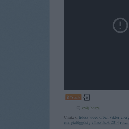
Tetszik
0
szólj hozzá
Címkék:
fidesz
videó
orbán viktor
ener
energiafüggőség
választások 2014
rosz