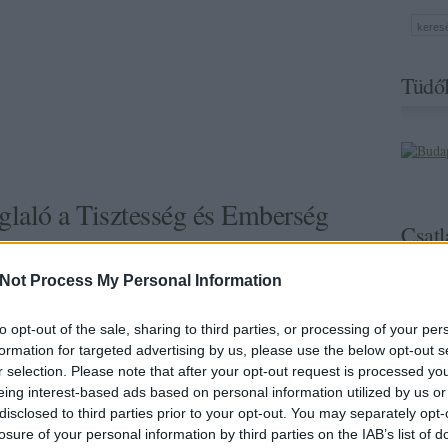
Tüdől
glaló a Tisztesség és Emberség
Csatl
 fórumáról
Not Process My Personal Information
to opt-out of the sale, sharing to third parties, or processing of your per
nek
második 2014-es állomása Debrecenben volt. Felszólalóink
formation for targeted advertising by us, please use the below opt-out s
sef, Horváth András, Kassai Zsolt és Léhmann György.
r selection. Please note that after your opt-out request is processed y
nyeinken! Kassai Zsolt építész az Országos Területrendezési
eing interest-based ads based on personal information utilized by us or
iesülő határok miatt kialakuló "Új Trianonról" beszélt!
disclosed to third parties prior to your opt-out. You may separately opt-
losure of your personal information by third parties on the IAB’s list of