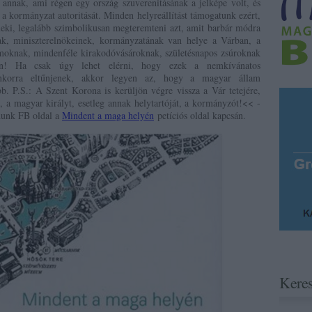
s annak, ami régen egy ország szuverenitásának a jelképe volt, és
s a kormányzat autoritását. Minden helyreállítást támogatunk ezért,
 neki, legalább szimbolikusan megteremteni azt, amit barbár módra
ak, miniszterelnökeinek, kormányzatának van helye a Várban, a
moknak, mindenféle kirakodóvásároknak, születésnapos zsúroknak
en! Ha csak úgy lehet elérni, hogy ezek a nemkívánatos
enkorra eltűnjenek, akkor legyen az, hogy a magyar állam
bb. P.S.: A Szent Korona is kerüljön végre vissza a Vár tetejére,
, a magyar királyt, esetleg annak helytartóját, a kormányzót!<< -
unk FB oldal a
Mindent a maga helyén
petíciós oldal kapcsán.
Kere