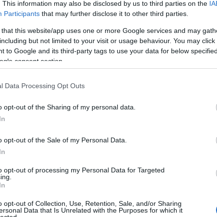
. This information may also be disclosed by us to third parties on the
IA
Participants
that may further disclose it to other third parties.
 that this website/app uses one or more Google services and may gath
including but not limited to your visit or usage behaviour. You may click 
 to Google and its third-party tags to use your data for below specifi
ogle consent section.
l Data Processing Opt Outs
Láss 
o opt-out of the Sharing of my personal data.
In
o opt-out of the Sale of my Personal Data.
ánökológia
ökológiai politika
politikafilozófia
In
to opt-out of processing my Personal Data for Targeted
ing.
In
o opt-out of Collection, Use, Retention, Sale, and/or Sharing
ersonal Data that Is Unrelated with the Purposes for which it
lected.