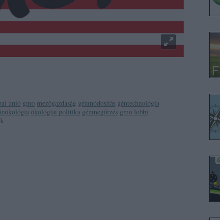
pai unió
gmo
mezőgazdaság
génmódosítás
géntechnológia
nökológia
ökológiai politika
génmegőrzés
gmo lobbi
ők