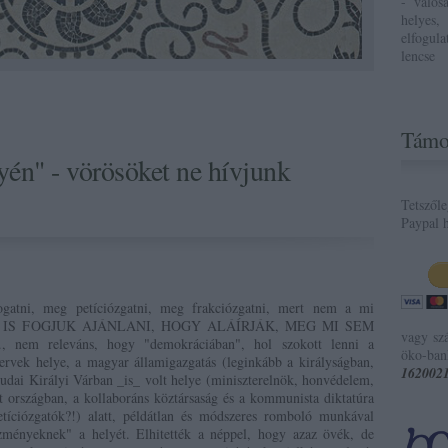
- valós
helyes,
elfogul
lencse
Támo
én" - vörösöket ne hívjunk
Tetszől
Paypal h
gatni, meg petíciózgatni, meg frakciózgatni, mert nem a mi
M IS FOGJUK AJÁNLANI, HOGY ALÁÍRJÁK, MEG MI SEM
vagy sz
., nem releváns, hogy "demokráciában", hol szokott lenni a
öko-ban
rvek helye, a magyar államigazgatás (leginkább a királyságban,
162002
udai Királyi Várban _is_ volt helye (miniszterelnök, honvédelem,
t országban, a kollaboráns köztársaság és a kommunista diktatúra
tíciózgatók?!) alatt, példátlan és módszeres romboló munkával
tézményeknek" a helyét. Elhitették a néppel, hogy azaz övék, de