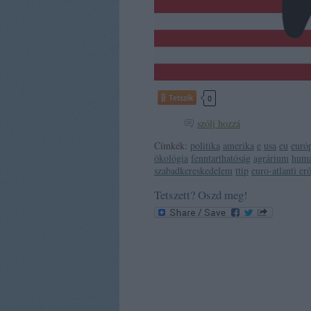
Tetszik
0
szólj hozzá
Címkék:
politika
amerika
e
usa
eu
euró
ökológia
fenntarthatóság
agrárium
humá
szabadkereskedelem
ttip
euro-atlanti er
Tetszett? Oszd meg!