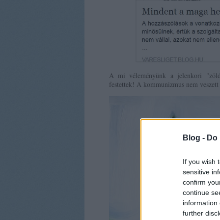
A mi véleményünk a jelenkori "zöld
festettek! A kommunizmus nem veszett el
Blog -
Do 
If you wish 
sensitive in
confirm you
continue se
information 
further disc