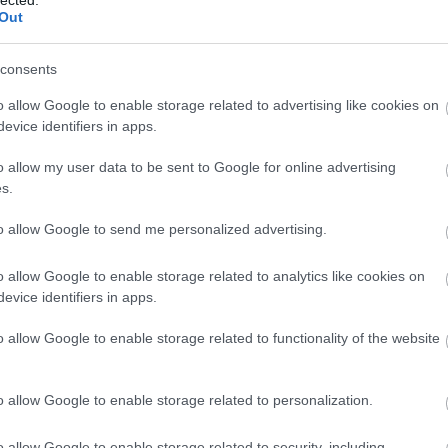
Out
rópába a genetikailag módosított
consents
o allow Google to enable storage related to advertising like cookies on
evice identifiers in apps.
o allow my user data to be sent to Google for online advertising
s.
y engedje be az elsősorban amerikai, genetikailag módosított
to allow Google to send me personalized advertising.
 kapcsolódóan az Európai Bizottság arra készül, hogy feloldja a
e ezért az öreg kontinens, illetve fontosabb lehet-e bármi, mint az
yar Természetvédők Szövetségének
GMO
-programvezetőjével Heer
o allow Google to enable storage related to analytics like cookies on
lőben műsorban.
evice identifiers in apps.
.blog.hu/tags/ttip
és
greenr.blog.hu/tags/gmo
o allow Google to enable storage related to functionality of the website
o allow Google to enable storage related to personalization.
o allow Google to enable storage related to security, including