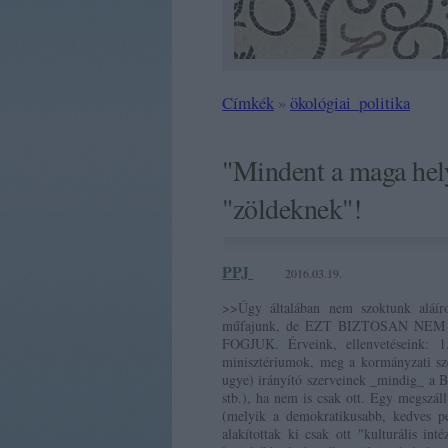
Címkék
»
ökológiai_politika
"Mindent a maga hely
"zöldeknek"!
PPJ
2016.03.19.
>>Úgy általában nem szoktunk aláíro
műfajunk, de EZT BIZTOSAN NE
FOGJUK. Érveink, ellenvetéseink: 1
minisztériumok, meg a kormányzati sze
ugye) irányító szerveinek _mindig_ a B
stb.), ha nem is
csak ott. Egy megszáll
(melyik a demokratikusabb, kedves pe
alakítottak ki csak ott "kulturális in