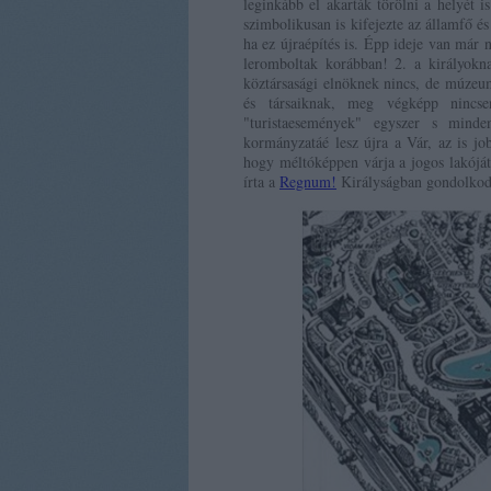
leginkább el akarták törölni a helyét i
szimbolikusan is kifejezte az államfő é
ha ez újraépítés is. Épp ideje van már
leromboltak korábban! 2. a királyokn
köztársasági elnöknek nincs, de múzeu
és társaiknak, meg végképp nincs
"turistaesemények" egyszer s mind
kormányzatáé lesz újra a Vár, az is jo
hogy méltóképpen várja a jogos lakóját
írta a
Regnum!
Királyságban gondolkod