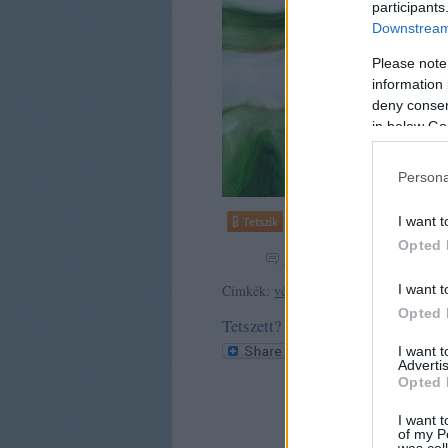
participants
Downstream 
Please note
information 
deny consent
in below Go
Persona
I want t
Tetszik
0
Opted 
szólj hozzá
Címkék:
vélemény
politika
tradíció
I want t
hum
Opted 
Tetszett? Oszd meg!
I want 
Advertis
Opted 
I want t
of my P
was col