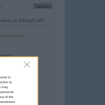
ebeny és főhörgő infó!
akozz!
sonal or
ection to
ou may
 personal
out of the
 downstream