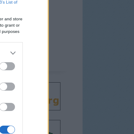
B’s List of
er and store
to grant or
ed purposes
csodát!