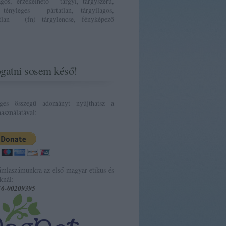
ágos, érzékelhető - tárgyi, tárgyszerű,
 tényleges - pártatlan, tárgyilagos,
atlan - (fn) tárgylencse, fényképező
gatni sosem késő!
eges összegű adományt nyújthatsz a
asználatával:
ámlaszámunkra az első magyar etikus és
knál:
16-00209395