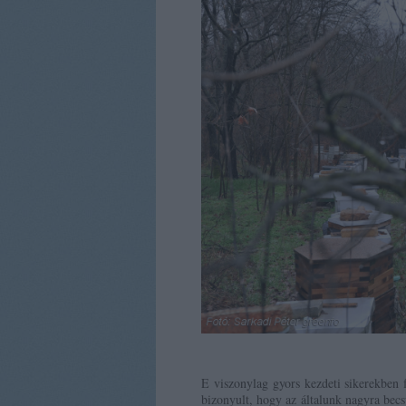
E viszonylag gyors kezdeti sikerekben f
bizonyult, hogy az általunk nagyra becs