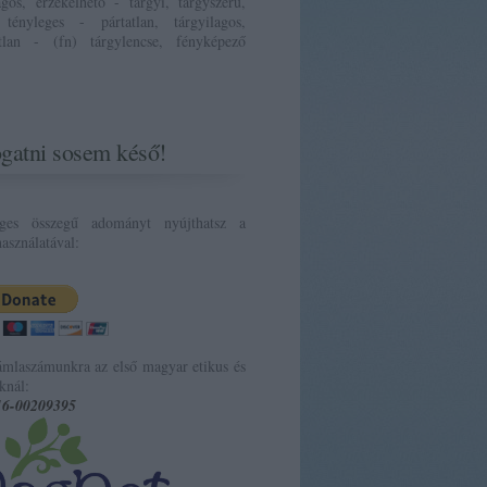
ágos, érzékelhető - tárgyi, tárgyszerű,
 tényleges - pártatlan, tárgyilagos,
atlan - (fn) tárgylencse, fényképező
gatni sosem késő!
eges összegű adományt nyújthatsz a
asználatával:
ámlaszámunkra az első magyar etikus és
knál:
16-00209395