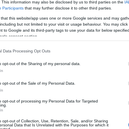
. This information may also be disclosed by us to third parties on the
IA
y időponthoz kötni. A változások ugyanis általában nem egy
t, lassú eszmélés eredményeképpen következnek be. Mégis ez a
Participants
that may further disclose it to other third parties.
 november 12-i, mintegy 600 résztvevővel megszervezett
ött, amelyre Dobos Károllyal, Szakál Ferenccel és Gábriel
 that this website/app uses one or more Google services and may gath
zoraimmal, tanáraimmal majd kollégáimmal együtt magam is
including but not limited to your visit or usage behaviour. You may click 
, hogy tudtuk: agrár- és vidékügyekben ez lesz az első olyan
 to Google and its third-party tags to use your data for below specifi
vetel, amelyről a hivatalos média is tudósit, és amelynek
ogle consent section.
zámíthatnak. (Ezen a tanácskozáson, nyilvános fórumon – a
módon - magam is felszólaltam, aminek következtében pl. az
ó szándékú” figyelmeztetést kaptam: jobb lesz, ha más
l Data Processing Opt Outs
ugyanis „nem jósolnak nekem hosszú karriert”.)
Láss 
 a későbbiekben, hogy itt találkoztam több olyan korombeli
o opt-out of the Sharing of my personal data.
zel, Podmaniczky László agrárközgazdásszal és másokkal -, akik
In
felsőoktatásban is jelentős tartalmi és intézményi változtatásokra
zinte egyszerre érezték meg, hogy a környezethez, a tájak eltérő
o opt-out of the Sale of my Personal Data.
ti, gazdasági és társadalmi dimenziókban egyaránt elfogadható
dasági, környezet- és tájgazdálkodási rendszerek kidolgozására és
In
ban nem csak más típusú, hanem szélesebb körű ismereteket is
ag a termelés és a befektetői tőkemegtérülés hatékonyságának
to opt-out of processing my Personal Data for Targeted
zdaság, vagy inkább biológiai ipar technológiai folyamatainak
ing.
In
borral, Kiss Józseffel, Mézes Miklóssal és másokkal bővülő -
o opt-out of Collection, Use, Retention, Sale, and/or Sharing
lődő közös gondolkodás és belső viták után a változtatási szándék
ersonal Data that Is Unrelated with the Purposes for which it
lected.