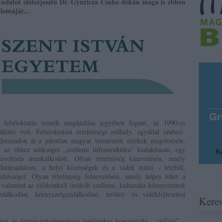
aslatot előterjesztő Dr. Gyuricza Csaba dékán maga is ebben
lomáját...
felsőoktatás remélt megújulása jegyében fogant, az 1990-es
lötte volt. Felsőoktatási értelmiségi műhely, egyúttal emberi-
századon át a páratlan magyar természeti értékek megőrzésén,
az ehhez szükséges „szellemi infrastruktúra” kialakításán, egy
lnevelésén munkálkodott. Olyan értelmiség kinevelésén, amely
zdatársadalom, a helyi közösségek és a vidék iránti - létéből,
lelősséget. Olyan értelmiség felnevelésén, amely képes lehet a
 valamint az elődeinktől örökölt szellemi, kulturális környezetnek
álkodási, környezetgazdálkodási, terület- és vidékfejlesztési
Kere
iai és természettudományos területekre koncentráló, „csőlátó” –