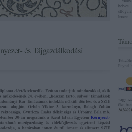
- valós
helyes,
elfogul
lencse
Támo
yezet- és Tájgazdálkodási
t
Tetszől
Paypal h
diploma elértéktelenedik. Ezúton tudatjuk mindazokkal, akik
es működésének 24. évében, „hosszan tartó, súlyos” támadások
vagy sz
udományi Kar Tanácsának indoklás nélküli döntése és a SZIE
öko-ban
rozata alapján, Orbán Viktor 3. kormánya, Balogh Zoltán
162002
os rektorsága, Gyuricza Csaba dékánsága és Urbányi Béla mb.
zeptember 30-án megszűnik a Szent István Egyetem
Környezet-
tartható mezőgazdaság és vidékfejlesztés egyetemi képzési
ndozója, a határokon innen és túl ismert és elismert SZIE