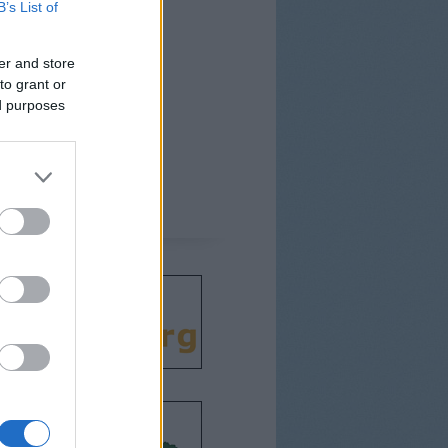
B’s List of
er and store
to grant or
ed purposes
csodát!