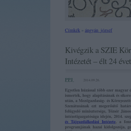
Címkék
»
ángyán_józsef
Kivégzik a SZIE Körn
Intézetét – élt 24 éve
PPJ
2014.09.26.
Egyetlen húzással több ezer magyar 
ismerték, hogy alapításának és siker
után, a Mezőgazdaság- és Környezett
Szenátusának ezt megerősítő hatá
felügyelő minisztersége, Tőzsér Ján
intézetigazgatósága idején, 2014. s
és Tájgazdálkodási Intézete
, a fenn
programjának hazai kidolgozója, go