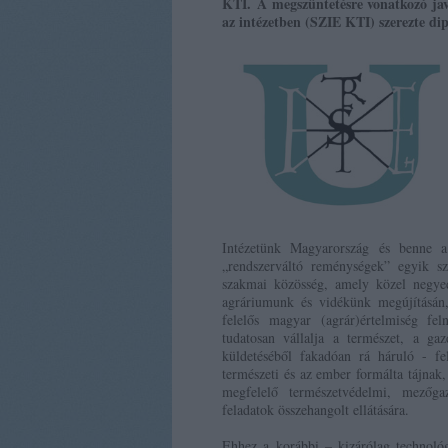
KTI. A megszüntetésre vonatkozó jav
az intézetben (SZIE KTI) szerezte dip
Intézetünk Magyarország és benne a 
„rendszerváltó reménységek” egyik szü
szakmai közösség, amely közel negyed
agráriumunk és vidékünk megújításán, 
felelős magyar (agrár)értelmiség fe
tudatosan vállalja a természet, a ga
küldetéséből fakadóan rá háruló - fe
természeti és az ember formálta tájnak,
megfelelő természetvédelmi, mezőgazd
feladatok összehangolt ellátására.
Ehhez a korábbi – kizárólag technológ