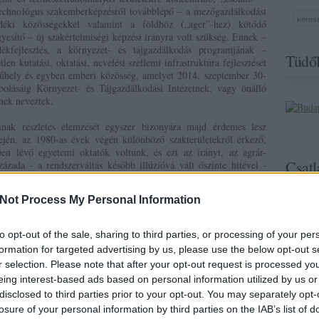
technológus szakemberképzésről továbblépő – a mezőgazdálkodást
déki közösségekkel valamint a földhöz („ager”-hez) kötődő
gyesítő – új szakértelmiségi képzési irányra volt szükség. Ennek –
ékfejlesztés, a környezet- és tájgazdálkodás programjának –
Tüdől
en kutatási, oktatási, nevelési szellemi infrastruktúra fejlesztését
műhely és egyben emberi közösség, amelyet 2014. szeptember 30-
bolásáig Környezet- és Tájgazdálkodási Intézetnek, vagy önálló
nek neveztek.
nak részletes elemzését egyszer bizonyára majd érdemes lesz
jén, az 1980-as évek végén különböző szakterületekről érkező,
n lévő egyetemi oktatók voltunk, és ezt az irányt, az agrár-
Csatl
zázada - a rendszerváltás később illúzióvá vált őszinte hitével -
rogramját kidolgoztuk és tartalmilag sikerre vittük, nekünk
tekkel. Tartozunk az utánunk jövő generációknak is azzal, hogy az
Not Process My Personal Information
b hazudozások közepette legalább vázlatosan rögzítsük a KTI
kásának általunk igaznak vélt történetét, az események egyfajta
os tanulsággal szolgálhat, sokat elmondhat viszonyainkról. A
to opt-out of the sale, sharing to third parties, or processing of your per
ítók egyikeként, a létrehozásban és működtetésben alapító igazgató-
formation for targeted advertising by us, please use the below opt-out s
tül igazgatóként közreműködő, most nyugállományba készülő
r selection. Please note that after your opt-out request is processed y
amra kell vállalnom, meghagyva persze a részletes elemzés és
eing interest-based ads based on personal information utilized by us or
kor számára.
disclosed to third parties prior to your opt-out. You may separately opt-
losure of your personal information by third parties on the IAB’s list of