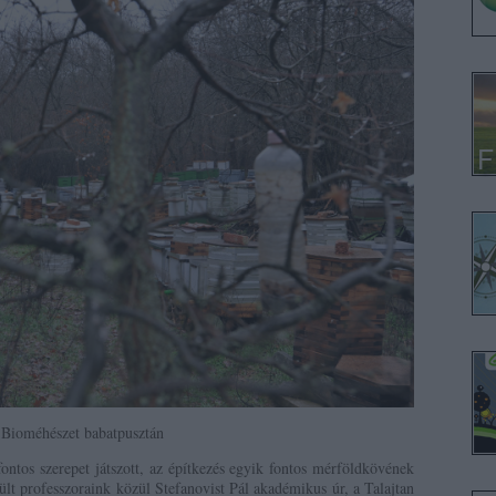
Bioméhészet babatpusztán
ontos szerepet játszott, az építkezés egyik fontos mérföldkövének
ült professzoraink közül Stefanovist Pál akadémikus úr, a Talajtan