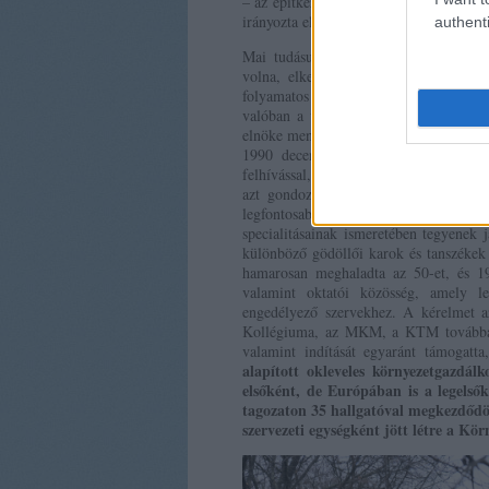
– az építkezést a tartalom felől kezdte
irányozta elő az intézményesülést, a sza
authenti
Mai tudásunk birtokában és a végkifej
volna, elkerülhetővé tette volna a pro
folyamatos támadását, erodálását majd
valóban a világ élvonalába tartozó - 
elnöke menedzselésével bizonyára sikere
1990 decemberében karközi környezet-
felhívással, nyílt levéllel fordultunk ok
azt gondozó Intézet alapításának kezd
legfontosabb alapelveket rögzítettük –
specialitásainak ismeretében tegyenek 
különböző gödöllői karok és tanszékek
hamarosan meghaladta az 50-et, és 19
valamint oktatói közösség, amely leh
engedélyező szervekhez. A kérelmet a
Kollégiuma, az MKM, a KTM továbbá az
valamint indítását egyaránt támogat
alapított okleveles környezetgazdá
elsőként, de Európában is a legelső
tagozaton 35 hallgatóval megkezdőd
szervezeti egységként jött létre a Kör