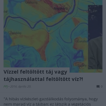
Vízzel feltöltött táj vagy
tájhasználattal feltöltött víz?!
PPJ
•
2016. április 20.
0
"A hibás vízkészlet-gazdálkodás folyománya, hogy
nem marad víz a tájban: ez látszik a vegetációs