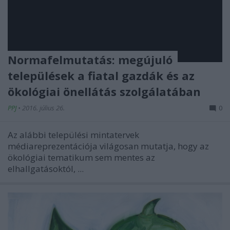
Normafelmutatás: megújuló
települések a fiatal gazdák és az
ökológiai önellátás szolgálatában
PPJ
•
2016. július 26.
0
Az alábbi települési mintatervek
médiareprezentációja világosan mutatja, hogy az
ökológiai tematikum sem mentes az
elhallgatásoktól, ...