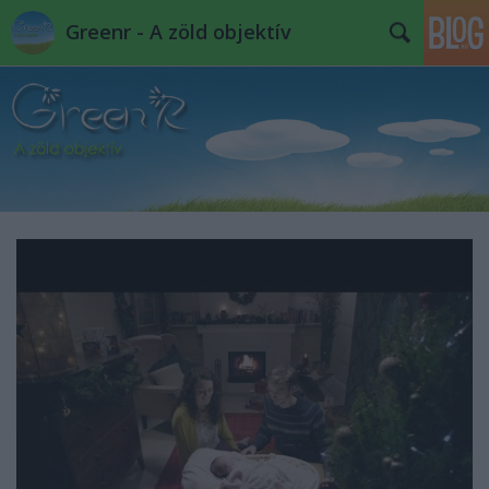
Greenr - A zöld objektív