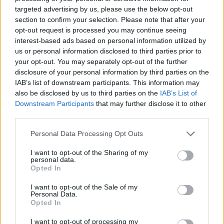
targeted advertising by us, please use the below opt-out
section to confirm your selection. Please note that after your
opt-out request is processed you may continue seeing
interest-based ads based on personal information utilized by
us or personal information disclosed to third parties prior to
your opt-out. You may separately opt-out of the further
disclosure of your personal information by third parties on the
IAB’s list of downstream participants. This information may
also be disclosed by us to third parties on the
IAB’s List of
Downstream Participants
that may further disclose it to other
third parties.
Please note that this website/app uses one or more Google
Personal Data Processing Opt Outs
services and may gather and store information including but
not limited to your visit or usage behaviour. You may click to
I want to opt-out of the Sharing of my
personal data.
Háttér-kép (1789)
grant or deny consent to Google and its third-party tags to
Opted In
use your data for below specified purposes in below Google
PPJ
•
2016. december 01.
0
consent section.
I want to opt-out of the Sale of my
Personal Data.
Opted In
Kulcsszavak: Isten, nép, tömeg,
társadalomtudomány, globális elit, liberális elit,
I want to opt-out of processing my