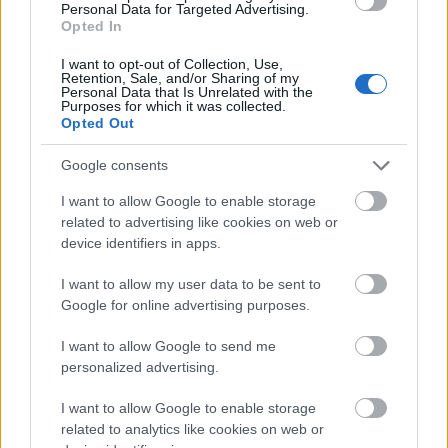
kettős-mérce, tömegmanipuláció, rejtett hatalom,
Personal Data for Targeted Advertising.
Opted In
mozgatottság, ...
I want to opt-out of Collection, Use,
Retention, Sale, and/or Sharing of my
Personal Data that Is Unrelated with the
Purposes for which it was collected.
Opted Out
Google consents
I want to allow Google to enable storage
related to advertising like cookies on web or
device identifiers in apps.
I want to allow my user data to be sent to
Google for online advertising purposes.
I want to allow Google to send me
personalized advertising.
Özönvíz előtt - Di Caprio
I want to allow Google to enable storage
dokumentumfilje kapcsán
related to analytics like cookies on web or
beszélgettünk élőben a Petőfi TV-n