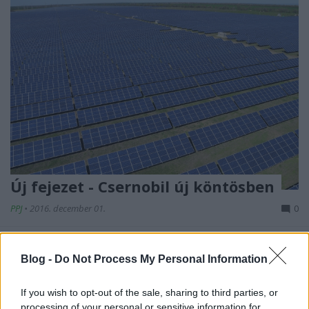
Új fejezet - Csernobil új köntösben
PPJ
•
2016. december 01.
0
Potom harminc évvel Csernobil nukleáris
katasztrófája után, az erőmű elpusztult 4-es
Blog -
Do Not Process My Personal Information
reaktorának maradványai végre lezáródtak, egy
nagyívű ...
If you wish to opt-out of the sale, sharing to third parties, or
processing of your personal or sensitive information for