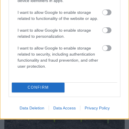
device identifiers in apps.
PPJ
•
2016. november 22.
0
I want to allow Google to enable storage
related to functionality of the website or app.
Leonardo Di Caprio és az Özönvíz előtt c.
dokumentumfilmje volt a középpontban hétfő este a
I want to allow Google to enable storage
Petőfi TV-n. az
"Én vagyok itt"
című magazinban. ...
related to personalization.
I want to allow Google to enable storage
related to security, including authentication
functionality and fraud prevention, and other
user protection.
CONFIRM
Data Deletion
Data Access
Privacy Policy