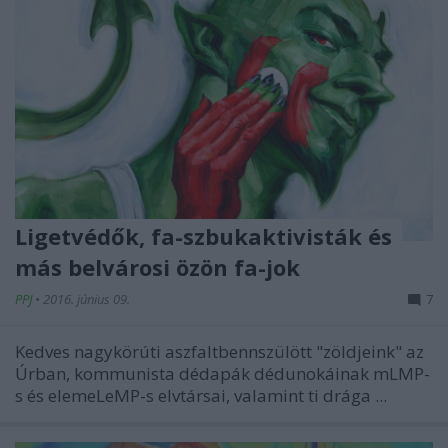
Ligetvédők, fa-szbukaktivisták és
más belvárosi özön fa-jok
PPJ
•
2016. június 09.
7
Kedves nagykörúti aszfaltbennszülött "zöldjeink" az
Úrban, kommunista dédapák dédunokáinak mLMP-
s és elemeLeMP-s elvtársai, valamint ti drága ...