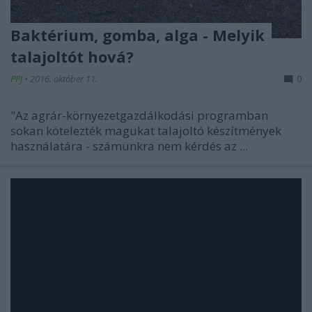
Baktérium, gomba, alga - Melyik
talajoltót hová?
PPJ
•
2016. október 11.
0
"Az agrár-környezetgazdálkodási programban
sokan kötelezték magukat talajoltó készítmények
használatára - számunkra nem kérdés az ...