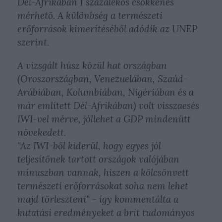
Dél-Afrikában 1 százalékos csökkenés
mérhető. A különbség a természeti
erőforrások kimerítéséből adódik az UNEP
szerint.
A vizsgált húsz közül hat országban
(Oroszországban, Venezuelában, Szaúd-
Arábiában, Kolumbiában, Nigériában és a
már említett Dél-Afrikában) volt visszaesés
IWI-vel mérve, jóllehet a GDP mindenütt
növekedett.
"Az IWI-ből kiderül, hogy egyes jól
teljesítőnek tartott országok valójában
mínuszban vannak, hiszen a kölcsönvett
természeti erőforrásokat soha nem lehet
majd törleszteni" - így kommentálta a
kutatási eredményeket a brit tudományos