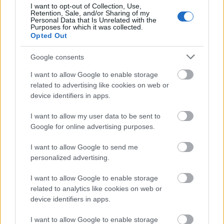
I want to opt-out of Collection, Use,
kereszténységben csupán a lélek egészségéről esik
Retention, Sale, and/or Sharing of my
pár szó. Ahogyan viszont a Japán társadalom "a
Personal Data that Is Unrelated with the
Purposes for which it was collected.
szégyenre épül", a nyugati legalább ugyanannyira
Opted Out
"a bűnre"! A szégyennek közismert a feldolgozási
módja: öngyilkosság. Vezető halálozási ok ez
Google consents
Japánban. A zsidó-keresztény kultúrkörben a bűn
alól feloldozással lehet mentesülni. Ha fenti
I want to allow Google to enable storage
adatokon és a tinédzserek hozzáállásán
related to advertising like cookies on web or
megrémülünk, akkor érdemes nekünk magyaroknak
device identifiers in apps.
elgondolkodni, hogy a Happy Planet Index szerint
I want to allow my user data to be sent to
Japán a 95., míg Magyarország a 121.!
Google for online advertising purposes.
A buddhizmus fellegvára Japánban Kyotóban
I want to allow Google to send me
található meg, az itteni egyetem munkatársai
personalized advertising.
kezdték el a bhutáni példán felbuzdulva átültetni a
boldogság indexet a japán gyakorlatba.
I want to allow Google to enable storage
related to analytics like cookies on web or
Hogy többek között mi késztette a japánokat életük
device identifiers in apps.
radikális újragondolására, céljaik
újrafogalmazására és új lendület keresésére? A
I want to allow Google to enable storage