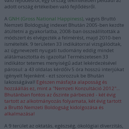
való fejlődésről, egy ország tekintetében például az
adott ország értékeiben való fejlődésről.
A
GNH (Gross National Happiness)
, vagyis Bruttó
Nemzeti Boldogság indexet Bhután 2005-ben kezdte
átültetni a gyakorlatba, 2008-ban összeállították a
módszert és elvégezték a felmérést, majd 2010-ben
ismételték. 9 területen 33 indikátorral vizsgálódtak,
az úgynevezett nyugati tudomány eddig mindet
alátámasztotta és igazolta! Természetesen 33
indikátor tetemes menyiségű adat lekérdezésével
párosul: a 43 oldalas kérdőív 5 óra hosszú interjúkat
igényelt fejenként - ezt szorozzuk be Bhután
lakosságával!
Egészen másfajta alaposság és
hozzáállás ez, mint a "Nemzeti Konzultáció 2012"...
Bhutánban fontos az őszinte párbeszéd - két évig
tartott az alkotmányozás folyamata, két évig tartott
a Bruttó Nemzeti Boldogság kidolgozása és
alkalmazása!
A 9 terület az oktatás, egészség, ökológiai diverzitás,