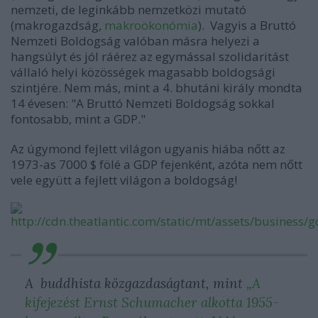
nemzeti, de leginkább nemzetközi mutató
(makrogazdság,
makroökonómia
). Vagyis a Bruttó
Nemzeti Boldogság valóban másra helyezi a
hangsúlyt és jól ráérez az egymással szolidaritást
vállaló helyi közösségek magasabb boldogsági
szintjére. Nem más, mint a 4. bhutáni király mondta
14 évesen: "A Bruttó Nemzeti Boldogság sokkal
fontosabb, mint a GDP."
Az úgymond fejlett világon ugyanis hiába nőtt az
1973-as 7000 $ fölé a GDP fejenként, azóta nem nőtt
vele együtt a fejlett világon a boldogság!
A buddhista közgazdaságtant, mint
„A
kifejezést Ernst Schumacher alkotta 1955-