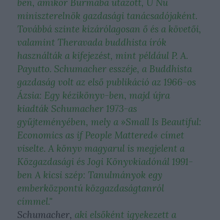
ben, amikor Burmába utazott, U Nu
miniszterelnök gazdasági tanácsadójaként.
Továbbá szinte kizárólagosan ő és a követői,
valamint Theravada buddhista írók
használták a kifejezést, mint például P. A.
Payutto. Schumacher esszéje, a Buddhista
gazdaság volt az első publikáció az 1966-os
Ázsia: Egy kézikönyv-ben, majd újra
kiadták Schumacher 1973-as
gyűjteményében, mely a »Small Is Beautiful:
Economics as if People Mattered« címet
viselte. A könyv magyarul is megjelent a
Közgazdasági és Jogi Könyvkiadónál 1991-
ben A kicsi szép: Tanulmányok egy
emberközpontú közgazdaságtanról
címmel."
Schumacher,
aki elsőként igyekezett a