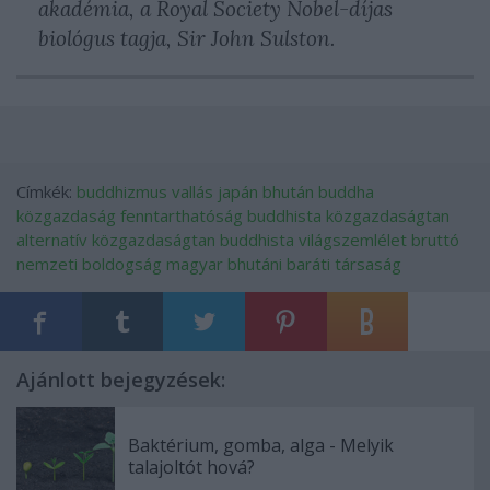
akadémia, a Royal Society Nobel-díjas
biológus tagja, Sir John Sulston.
Címkék:
buddhizmus
vallás
japán
bhután
buddha
közgazdaság
fenntarthatóság
buddhista közgazdaságtan
alternatív közgazdaságtan
buddhista világszemlélet
bruttó
nemzeti boldogság
magyar bhutáni baráti társaság
Ajánlott bejegyzések:
Baktérium, gomba, alga - Melyik
talajoltót hová?