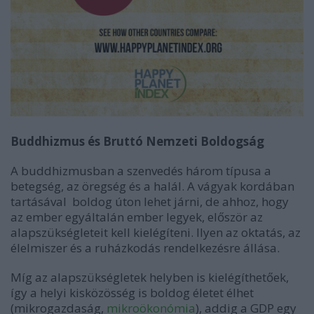
Buddhizmus és Bruttó Nemzeti Boldogság
A buddhizmusban a szenvedés három típusa a
betegség, az öregség és a halál. A vágyak kordában
tartásával boldog úton lehet járni, de ahhoz, hogy
az ember egyáltalán ember legyek, először az
alapszükségleteit kell kielégíteni. Ilyen az oktatás, az
élelmiszer és a ruházkodás rendelkezésre állása.
Míg az alapszükségletek helyben is kielégíthetőek,
így a helyi kisközösség is boldog életet élhet
(mikrogazdaság,
mikroökonómia
), addig a GDP egy