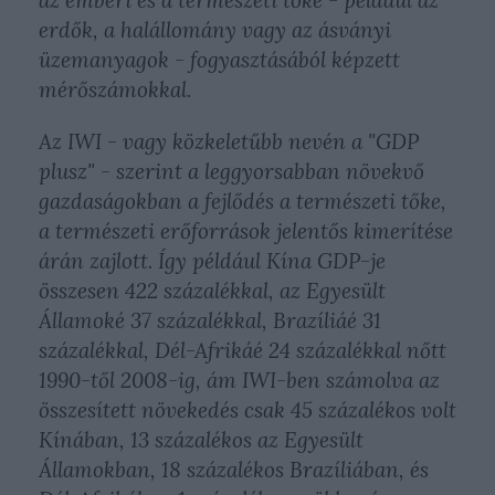
az emberi és a természeti tőke - például az
erdők, a halállomány vagy az ásványi
üzemanyagok - fogyasztásából képzett
mérőszámokkal.
Az IWI - vagy közkeletűbb nevén a "GDP
plusz" - szerint a leggyorsabban növekvő
gazdaságokban a fejlődés a természeti tőke,
a természeti erőforrások jelentős kimerítése
árán zajlott. Így például Kína GDP-je
összesen 422 százalékkal, az Egyesült
Államoké 37 százalékkal, Brazíliáé 31
százalékkal, Dél-Afrikáé 24 százalékkal nőtt
1990-től 2008-ig, ám IWI-ben számolva az
összesített növekedés csak 45 százalékos volt
Kínában, 13 százalékos az Egyesült
Államokban, 18 százalékos Brazíliában, és