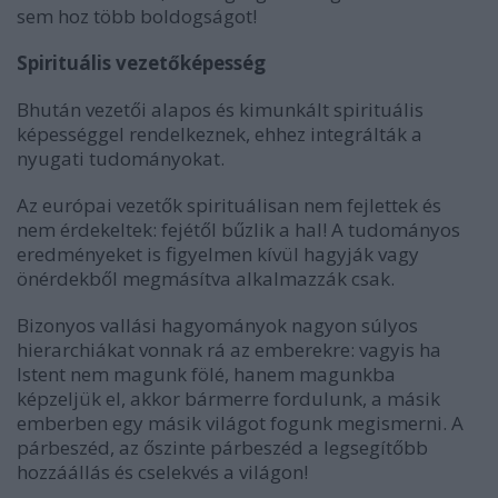
sem hoz több boldogságot!
Spirituális vezetőképesség
Bhután vezetői alapos és kimunkált spirituális
képességgel rendelkeznek, ehhez integrálták a
nyugati tudományokat.
Az európai vezetők spirituálisan nem fejlettek és
nem érdekeltek: fejétől bűzlik a hal! A tudományos
eredményeket is figyelmen kívül hagyják vagy
önérdekből megmásítva alkalmazzák csak.
Bizonyos vallási hagyományok nagyon súlyos
hierarchiákat vonnak rá az emberekre: vagyis ha
Istent nem magunk fölé, hanem magunkba
képzeljük el, akkor bármerre fordulunk, a másik
emberben egy másik világot fogunk megismerni. A
párbeszéd, az őszinte párbeszéd a legsegítőbb
hozzáállás és cselekvés a világon!