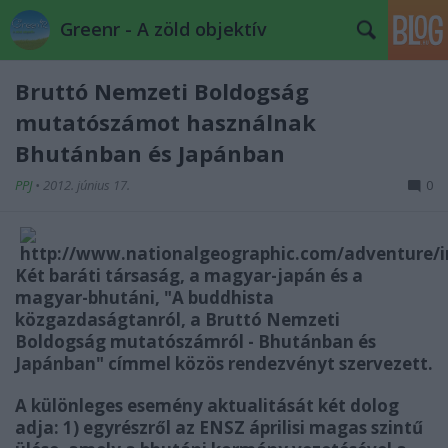
Greenr - A zöld objektív
Bruttó Nemzeti Boldogság
mutatószámot használnak
Bhutánban és Japánban
PPJ
•
2012. június 17.
0
Két baráti társaság, a magyar-japán és a
magyar-bhutáni, "A buddhista
közgazdaságtanról, a Bruttó Nemzeti
Boldogság mutatószámról - Bhutánban és
Japánban" címmel közös rendezvényt szervezett.
A különleges esemény aktualitását két dolog
adja: 1) egyrészről az ENSZ áprilisi magas szintű