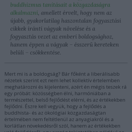
buddhizmus tanításait a közgazdaságra
alkalmazni
, amellett érvelt, hogy nem az
újabb, gyakorlatilag haszontalan fogyasztási
cikkek iránti vágyak növelése és a
fogyasztás vezet az emberi boldogsághoz,
hanem éppen a vágyak – ésszerű kereteken
belüli – csökkentése.
Mert mi is a boldogság? Bár főként a liberálisabb
nézetek szerint ezt nem lehet kollektív értelemben
meghatározni és kijelenteni, azért én mégis teszek rá
egy próbát: közösségben élni, harmóniában a
természettel, belső fejlődést elérni, és az értékekben
fejlődni. Észre kell vegyük, hogy a fejlődés a
buddhista- és az ökológiai közgazdaságtan
értelmében nem feltétlenül az anyagiakról és a
korlátlan növekedésről szól, hanem az értékekben