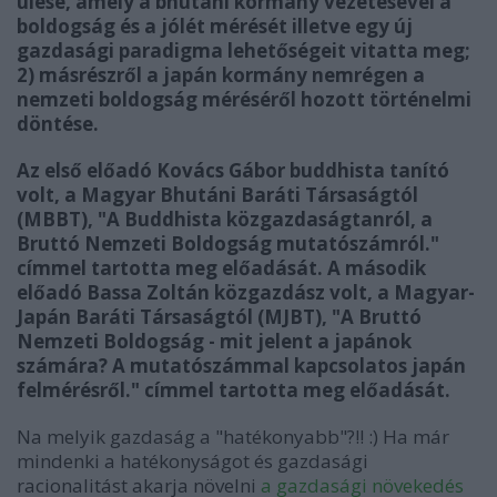
ülése, amely a bhutáni kormány vezetésével a
boldogság és a jólét mérését illetve egy új
gazdasági paradigma lehetőségeit vitatta
meg;
2) másrészről a japán kormány nemrégen a
nemzeti boldogság méréséről hozott történelmi
döntése.
Az első előadó Kovács Gábor buddhista tanító
volt, a Magyar Bhutáni Baráti Társaságtól
(MBBT), "A Buddhista közgazdaságtanról, a
Bruttó Nemzeti Boldogság mutatószámról."
címmel tartotta meg előadását. A második
előadó Bassa Zoltán közgazdász volt, a Magyar-
Japán Baráti Társaságtól (MJBT), "A Bruttó
Nemzeti Boldogság - mit jelent a japánok
számára? A mutatószámmal kapcsolatos japán
felmérésről." címmel tartotta meg előadását.
Na melyik gazdaság a "hatékonyabb"?!! :) Ha már
mindenki a hatékonyságot és gazdasági
racionalitást akarja növelni
a gazdasági növekedés