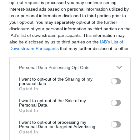
opt-out request is processed you may continue seeing
interest-based ads based on personal information utilized by
us or personal information disclosed to third parties prior to
your opt-out. You may separately opt-out of the further
disclosure of your personal information by third parties on the
IAB’s list of downstream participants. This information may
A Bruttó Nemzeti Boldogság Japánban
also be disclosed by us to third parties on the
IAB’s List of
Downstream Participants
that may further disclose it to other
Japánban a 15 évesek 95%-a nem érzi jól magát és
third parties.
nem érzi a helyét a világban. Rengeteg a
NEET
ember, Japánban több millióan élnek munka,
Please note that this website/app uses one or more Google
Personal Data Processing Opt Outs
oktatás vagy gyakorlás nélkül! És valahogy Japánban
services and may gather and store information including but
sajnos az idősek még boldogtalanabbak, mint a
not limited to your visit or usage behaviour. You may click to
I want to opt-out of the Sharing of my
personal data.
fiatalok! Ráadásul totálisan ateisták, egyáltalán alig
grant or deny consent to Google and its third-party tags to
Opted In
buddhisták, hébehóba néha egy kicsit
use your data for below specified purposes in below Google
konfucionisták vagy sintoisták.
consent section.
I want to opt-out of the Sale of my
Personal Data.
Opted In
Európához közel és távol
I want to opt-out of processing my
Míg a keleti szemlélet szerint a test egészsége és a
Personal Data for Targeted Advertising.
lélek egészsége és ezek harmóniája a legfontosabb,
Opted In
addig sajnos a nyugati kultúrában és a