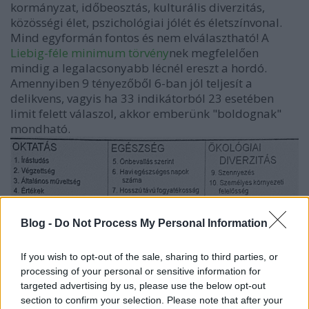
kormányzat, időbeosztás, kulturális diverzitás,
közösségi élet, pszichológiai jólét és életszínvonal.
Mind egyformán fontos és nem elválasztható! A
Liebig-féle minimum törvény
nek megfelelően
mindig a legalacsonyabb lécnél ereszt a hordó.
Amennyiben 9 tényezőből 6-ban jól teljesít a
delikvens, vagyis ha 33 indikátorból 23 esetében
limit felett válaszol, akkor emberünk "boldognak"
mondható.
Blog -
Do Not Process My Personal Information
If you wish to opt-out of the sale, sharing to third parties, or
processing of your personal or sensitive information for
targeted advertising by us, please use the below opt-out
section to confirm your selection. Please note that after your