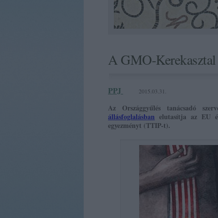
A GMO-Kerekasztal is
PPJ
2015.03.31.
Az Országgyűlés tanácsadó sze
állásfoglalásban
elutasítja az EU é
egyezményt (TTIP-t).