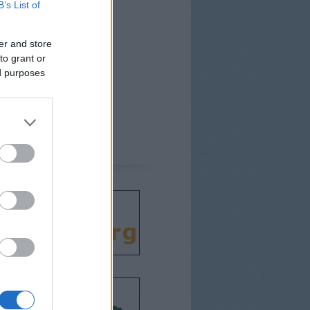
B’s List of
er and store
to grant or
ed purposes
csodát!