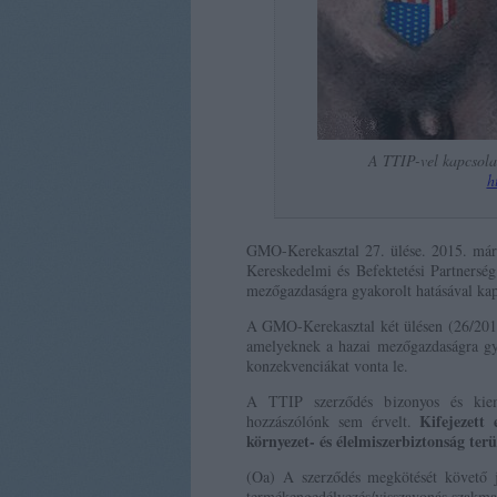
A TTIP-vel kapcsola
h
GMO-Kerekasztal 27. ülése. 2015. márci
Kereskedelmi és Befektetési Partnersé
mezőgazdaságra gyakorolt hatásával ka
A GMO-Kerekasztal két ülésen (26/2014 
amelyeknek a hazai mezőgazdaságra gy
konzekvenciákat vonta le.
A TTIP szerződés bizonyos és kieme
Kifejezett
hozzászólónk sem érvelt.
környezet- és élelmiszerbiztonság terü
(Oa) A szerződés megkötését követő
termékengedélyezés/visszavonás szakmai