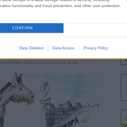
ultinacionális befektető cégek a Transzatlanti Kereskedelmi és
án a nemzeti önvédelmi szabályozók miatt elmaradt hasznuk
cation functionality and fraud prevention, and other user protection.
en közvetlen érvényesítésére? (Tanka Endre)
kázatok a Transatlantic Trade and Investment Partnership (TTIP)
CONFIRM
uházási Partnerség veszélyei és a védekezés lehetőségei (Varga
solatos tagállami döntés lehetősége (Kőrösi Levente és Andorkó
Data Deletion
Data Access
Privacy Policy
an és Kínában (Bardócz Zsuzsa és Pusztai Árpád)