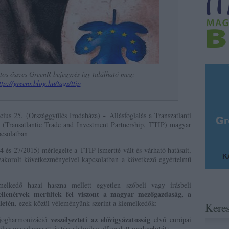
tos összes GreenR bejegyzés így található meg:
ttp://greenr.blog.hu/tags/ttip
us 25. (Országgyűlés Irodaháza) ~ Állásfoglalás a Transzatlanti
g (Transatlantic Trade and Investment Partnership, TTIP) magyar
pcsolatban
és 27/2015) mérlegelte a TTIP ismertté vált és várható hatásait,
akorolt következményeivel kapcsolatban a következő egyértelmű
lkedő hazai haszna mellett egyetlen szóbeli vagy írásbeli
 ellenérvek merültek fel viszont a magyar mezőgazdaság, a
letén
, ezek közül véleményünk szerint a kiemelkedők:
Kere
veszélyezteti az elővigyázatosság
 jogharmonizáció
elvű európai
gyakorlatát
lag megalapozott és társadalmilag elfogadott
;