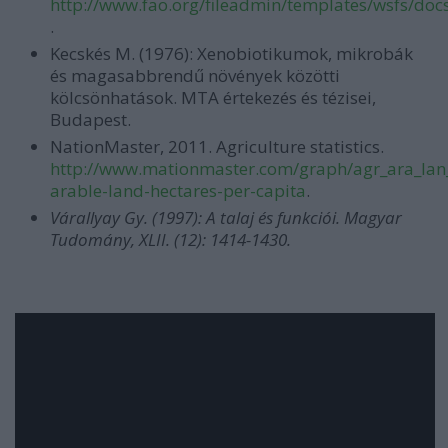
http://www.fao.org/fileadmin/templates/wsfs/doc
.
Kecskés M. (1976): Xenobiotikumok, mikrobák
és magasabbrendű növények közötti
kölcsönhatások. MTA értekezés és tézisei,
Budapest.
NationMaster, 2011. Agriculture statistics.
http://www.mationmaster.com/graph/agr_ara_lan
arable-land-hectares-per-capita
.
Várallyay Gy. (1997): A talaj és funkciói. Magyar
Tudomány, XLII. (12): 1414-1430.