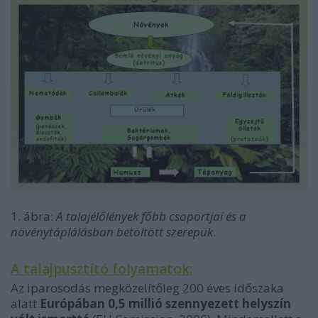
1. ábra:
A talajélőlények főbb csoportjai és a
növénytáplálásban betöltött szerepük
.
A talajpusztító folyamatok:
Az iparosodás megközelítőleg 200 éves időszaka
alatt
Európában 0,5 millió szennyezett helyszín