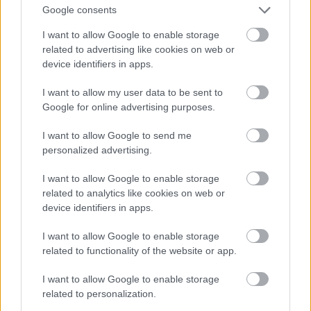
feltételek megléte esetén képes megújulni
Google consents
(Várallyay, 1997), létfontosságú szerepét betölteni,
I want to allow Google to enable storage
és különösen az intenzifikált körülmények között.
related to advertising like cookies on web or
device identifiers in apps.
A kishantosi mintagazdaság, mint
lehetőség:
I want to allow my user data to be sent to
Google for online advertising purposes.
A törvényszerűségek pontos felismeréséhez olyan
háttér-területekre van (lenne) szükség, mint
a
I want to allow Google to send me
Kishantosi mintagazdaság, ahol 22 évi
personalized advertising.
vegyszermentes gazdálkodás alapján
alakulhatott ki a működését biztosítani képes
I want to allow Google to enable storage
talaj-élet(hálózat)
. Ezt fáradságos munkával lehet
related to analytics like cookies on web or
létrehozni, de egyetlen beavatkozással meg lehet
device identifiers in apps.
bolygatni, a kulcsfontosságú élőlények
működőképességét a talajban egy lépésben
I want to allow Google to enable storage
kiiktatni, hogy aztán mesterségesen vegyszerekkel,
related to functionality of the website or app.
külső, élettelen tápanyagokkal kelljen életben
tartani.
I want to allow Google to enable storage
related to personalization.
A talajok „fekete dobozában” pedig számos