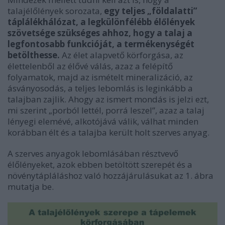
talajélőlények sorozata,
egy teljes „földalatti”
táplálékhálózat, a legkülönfélébb élőlények
szövetsége szükséges ahhoz, hogy a talaj a
legfontosabb funkcióját, a termékenységét
betölthesse.
Az élet alapvető körforgása, az
élettelenből az élővé válás, azaz a felépítő
folyamatok, majd az ismételt mineralizáció, az
ásványosodás, a teljes lebomlás is leginkább a
talajban zajlik. Ahogy az ismert mondás is jelzi ezt,
mi szerint „porból lettél, porrá leszel”, azaz a talaj
lényegi elemévé, alkotójává válik, válhat minden
korábban élt és a talajba került holt szerves anyag.
A szerves anyagok lebomlásában résztvevő
élőlényeket, azok ebben betöltött szerepét és a
növénytápláláshoz való hozzájárulásukat az 1. ábra
mutatja be.