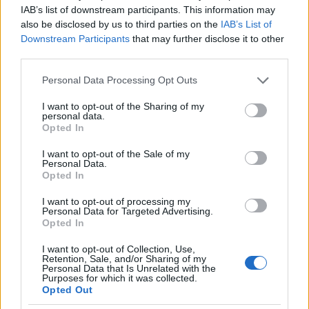
élesztgetjük, noszogatjuk, sokszor nem az elvárt
IAB’s list of downstream participants. This information may
eredménnyel (Biró, Pacsuta, 2009). Vegyük észre,
also be disclosed by us to third parties on the
IAB’s List of
hogy ezek sajnos igen sokszor csak átmeneti
Downstream Participants
that may further disclose it to other
kezelések. Nem hogy végleges megoldást nem
third parties.
adnak, de ideiglenes kisegítést is csak akkor, ha az
Please note that this website/app uses one or more Google
adott talajnak van még ehhez mozgósítható
Personal Data Processing Opt Outs
services and may gather and store information including but
(arany)tartaléka, életereje, illetve olyan szerves
not limited to your visit or usage behaviour. You may click to
I want to opt-out of the Sharing of my
anyagai, amit a „bevetett” mikróbák mozgósítani
personal data.
grant or deny consent to Google and its third-party tags to
tudnak.
Opted In
use your data for below specified purposes in below Google
consent section.
Hogy melyik talajnak milyen az életereje ehhez?
I want to opt-out of the Sale of my
Personal Data.
Hogy melyik élőlénycsoport ebben hogyan tud részt-
Opted In
venni? Hogy mennyi egy–egy fiziológiai, élettani
csoport tűrőképessége? Számos kérdés vár még
I want to opt-out of processing my
Personal Data for Targeted Advertising.
tisztázásra.
Opted In
A MŰ-trágyákat kiváltani képes Nitrogén-kötő
I want to opt-out of Collection, Use,
Rhizobium baktériumok például az egyik
Retention, Sale, and/or Sharing of my
Personal Data that Is Unrelated with the
legérzékenyebb élőlénycsoport a talajainkban (Biró,
Purposes for which it was collected.
2008). A működőképességüknek határai, feltételei
Opted Out
vannak. Ugyanúgy, ahogy a talaj is csak bizonyos