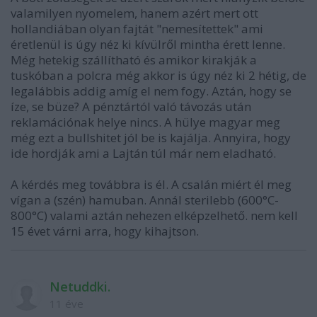
valamilyen nyomelem, hanem azért mert ott
hollandiában olyan fajtát "nemesítettek" ami
éretlenül is úgy néz ki kívülről mintha érett lenne.
Még hetekig szállítható és amikor kirakják a
tuskóban a polcra még akkor is úgy néz ki 2 hétig, de
legalábbis addig amíg el nem fogy. Aztán, hogy se
íze, se büze? A pénztártól való távozás után
reklamációnak helye nincs. A hülye magyar meg
még ezt a bullshitet jól be is kajálja. Annyira, hogy
ide hordják ami a Lajtán túl már nem eladható.
A kérdés meg továbbra is él. A csalán miért él meg
vígan a (szén) hamuban. Annál sterilebb (600°C-
800°C) valami aztán nehezen elképzelhető. nem kell
15 évet várni arra, hogy kihajtson.
Netuddki.
11 éve