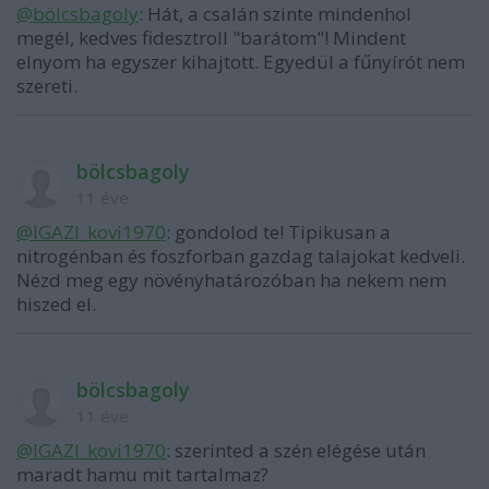
@bölcsbagoly
: Hát, a csalán szinte mindenhol
megél, kedves fidesztroll "barátom"! Mindent
elnyom ha egyszer kihajtott. Egyedül a fűnyírót nem
szereti.
bölcsbagoly
11 éve
@IGAZI_kovi1970
: gondolod te! Tipikusan a
nitrogénban és foszforban gazdag talajokat kedveli.
Nézd meg egy növényhatározóban ha nekem nem
hiszed el.
bölcsbagoly
11 éve
@IGAZI_kovi1970
: szerinted a szén elégése után
maradt hamu mit tartalmaz?