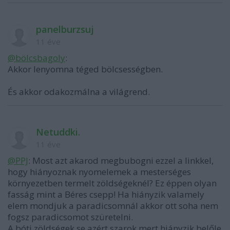
panelburzsuj
11 éve
@bölcsbagoly
:
Akkor lenyomna téged bölcsességben.
És akkor odakozmálna a világrend.
Netuddki.
11 éve
@PPJ
: Most azt akarod megbubogni ezzel a linkkel,
hogy hiányoznak nyomelemek a mesterséges
környezetben termelt zöldségeknél? Ez éppen olyan
fasság mint a Béres csepp! Ha hiányzik valamely
elem mondjuk a paradicsomnál akkor ott soha nem
fogsz paradicsomot szüretelni.
A bóti zöldségek se azért szarok mert hiányzik belőle