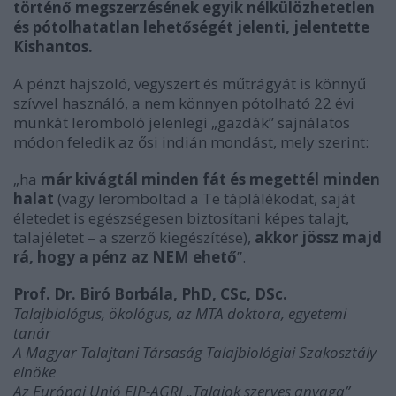
történő megszerzésének egyik nélkülözhetetlen
és pótolhatatlan lehetőségét jelenti, jelentette
Kishantos.
A pénzt hajszoló, vegyszert és műtrágyát is könnyű
szívvel használó, a nem könnyen pótolható 22 évi
munkát leromboló jelenlegi „gazdák” sajnálatos
módon feledik az ősi indián mondást, mely szerint:
„ha
már kivágtál minden fát és megettél minden
halat
(vagy leromboltad a Te táplálékodat, saját
életedet is egészségesen biztosítani képes talajt,
talajéletet – a szerző kiegészítése),
akkor jössz majd
rá, hogy a pénz az NEM ehető
”.
Prof. Dr. Biró Borbála, PhD, CSc, DSc.
Talajbiológus, ökológus, az MTA doktora, egyetemi
tanár
A Magyar Talajtani Társaság Talajbiológiai Szakosztály
elnöke
Az Európai Unió EIP-AGRI „Talajok szerves anyaga”