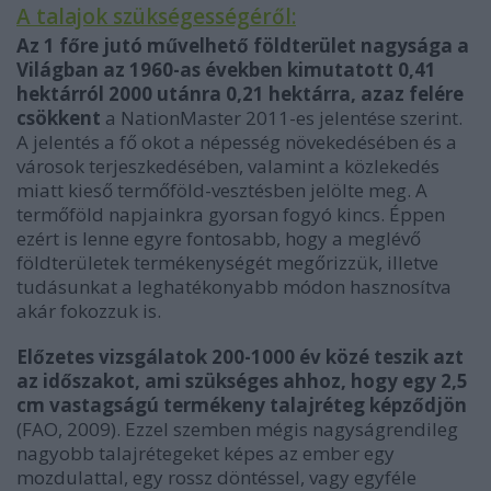
A talajok szükségességéről:
Az 1 főre jutó művelhető földterület nagysága a
Világban az 1960-as években kimutatott 0,41
hektárról 2000 utánra 0,21 hektárra, azaz felére
csökkent
a NationMaster 2011-es jelentése szerint.
A jelentés a fő okot a népesség növekedésében és a
városok terjeszkedésében, valamint a közlekedés
miatt kieső termőföld-vesztésben jelölte meg. A
termőföld napjainkra gyorsan fogyó kincs. Éppen
ezért is lenne egyre fontosabb, hogy a meglévő
földterületek termékenységét megőrizzük, illetve
tudásunkat a leghatékonyabb módon hasznosítva
akár fokozzuk is.
Előzetes vizsgálatok 200-1000 év közé teszik azt
az időszakot, ami szükséges ahhoz, hogy egy 2,5
cm vastagságú termékeny talajréteg képződjön
(FAO, 2009). Ezzel szemben mégis nagyságrendileg
nagyobb talajrétegeket képes az ember egy
mozdulattal, egy rossz döntéssel, vagy egyféle