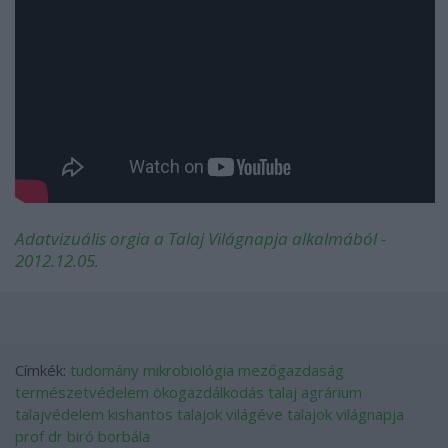
Adatvizuális orgia a Talaj Világnapja alkalmából -
2012.12.05.
Címkék:
tudomány
mikrobiológia
mezőgazdaság
természetvédelem
ökogazdálkodás
talaj
agrárium
talajvédelem
kishantos
talajok világéve
talajok világnapja
prof dr biró borbála