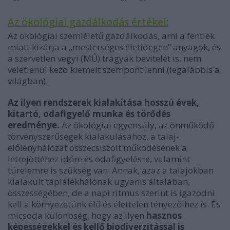
Az ökológiai gazdálkodás értékei:
Az ökológiai szemléletű gazdálkodás, ami a fentiek
miatt kizárja a „mesterséges életidegen” anyagok, és
a szervetlen vegyi (MŰ) trágyák bevitelét is, nem
véletlenül kezd kiemelt szempont lenni (legalábbis a
világban).
Az ilyen rendszerek kialakítása hosszú évek,
kitartó, odafigyelő munka és törődés
eredménye.
Az ökológiai egyensúly, az önműködő
törvényszerűségek kialakulásához, a talaj-
élőlényhálózat összecsiszolt működésének a
létrejöttéhez időre és odafigyelésre, valamint
türelemre is szükség van. Annak, azaz a talajokban
kialakult táplálékhálónak ugyanis általában,
összességében, de a napi ritmus szerint is igazodni
kell a környezetünk élő és élettelen tényezőihez is. És
micsoda különbség, hogy az ilyen
hasznos
képességekkel és kellő biodiverzitással is