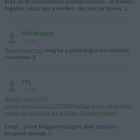
el pl. az itt bemutatkozó profasszonynak - le merem
fogadni, hálás lesz a leletért - de csak ha hiteles...)
bölcsbagoly
11 éve
@panelburzsuj
: még ha a pisztrángos vízi kultúrát
írta volna!-:))
PPJ
11 éve
@IGAZI_kovi1970
:
greenr.blog.hu/2012/01/06/haltap_mint_novenytap_
avagy_mi_taplalja_az_emberi_hiszekenyseget
Ennyi... pláne Magyarországon, ahol zseniális
talajaink vannak...!