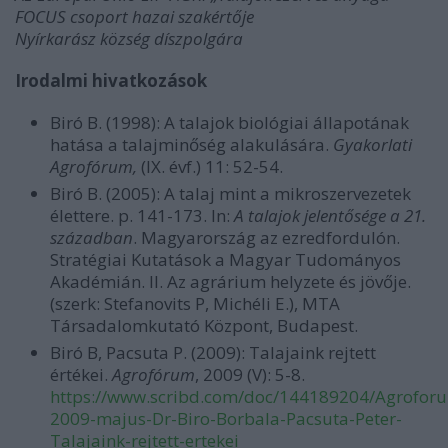
FOCUS csoport hazai szakértője
Nyírkarász község díszpolgára
Irodalmi hivatkozások
Biró B. (1998): A talajok biológiai állapotának
hatása a talajminőség alakulására.
Gyakorlati
Agrofórum,
(IX. évf.) 11: 52-54.
Biró B. (2005): A talaj mint a mikroszervezetek
élettere. p. 141-173. In:
A talajok jelentősége a 21.
században
. Magyarország az ezredfordulón.
Stratégiai Kutatások a Magyar Tudományos
Akadémián. II. Az agrárium helyzete és jövője.
(szerk: Stefanovits P, Michéli E.), MTA
Társadalomkutató Központ, Budapest.
Biró B, Pacsuta P. (2009): Talajaink rejtett
értékei.
Agrofórum
, 2009 (V): 5-8.
https://www.scribd.com/doc/144189204/Agrofor
2009-majus-Dr-Biro-Borbala-Pacsuta-Peter-
Talajaink-rejtett-ertekei