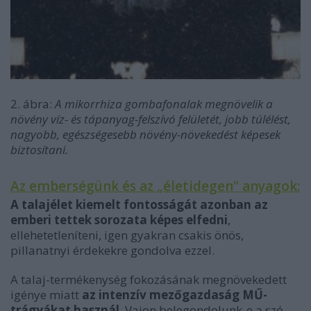
2. ábra:
A mikorrhiza gombafonalak megnövelik a
növény víz- és tápanyag-felszívó felületét, jobb túlélést,
nagyobb, egészségesebb növény-növekedést képesek
biztosítani.
Az emberségünk és az „életidegen” anyagok:
A talajélet kiemelt fontosságát azonban az
emberi tettek sorozata képes elfedni
,
ellehetetleníteni, igen gyakran csakis önös,
pillanatnyi érdekekre gondolva ezzel.
A talaj-termékenység fokozásának megnövekedett
igénye miatt
az intenzív mezőgazdaság MŰ-
trágyákat használ
. Vajon belegondolunk-e a szó