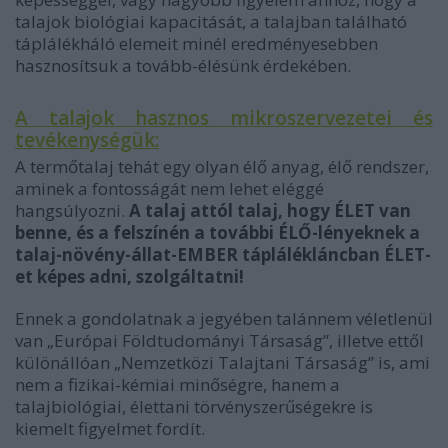
talajok biológiai kapacitását, a talajban található
táplálékháló elemeit minél eredményesebben
hasznosítsuk a tovább-élésünk érdekében.
A talajok hasznos mikroszervezetei és
tevékenységük:
A termőtalaj tehát egy olyan élő anyag, élő rendszer,
aminek a fontosságát nem lehet eléggé
hangsúlyozni.
A talaj attól talaj, hogy ÉLET van
benne, és a felszínén a további ÉLŐ-lényeknek a
talaj-növény-állat-EMBER táplálékláncban ÉLET-
et képes adni, szolgáltatni!
Ennek a gondolatnak a jegyében talánnem véletlenül
van „Európai Földtudományi Társaság”, illetve ettől
különállóan „Nemzetközi Talajtani Társaság” is, ami
nem a fizikai-kémiai minőségre, hanem a
talajbiológiai, élettani törvényszerűségekre is
kiemelt figyelmet fordít.