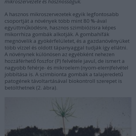
mikroszervezete és hasznosságuk.
A hasznos mikroszervezetek egyik legfontosabb
csoportját a növények több mint 80 %-ával
együttműködésre, hasznos szimbiózisra képes
mikorrhiza gombák alkotják. A gombahífák
megnövelik a gyökérfelületet, és a gazdanövényüket
több vízzel és oldott tápanyaggal tudják így ellátni.
A növénynek különösen az egyébként nehezen
hozzáférhető foszfor (P) felvétele javul, de ismert a
nagyobb fehérje- és mikroelem (nyom-elem)felvétel
jobbítása is. A szimbionta gombák a talajeredetű
patogének távoltartásával biokontroll szerepet is
betölthetnek (2. ábra).