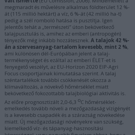
vált ismertté
(EU Comission, 2006). Mindemellett a
megmaradt és művelésre alkalmas földterület 12 %-
át (115 millió hektárt) a víz, 6 %-át (42 millió ha-t)
pedig a szél romboló hatása is pusztítja. Igen
jelentős tehát a „természeti” úton bekövetkező
talajpusztulás is, amihez az emberi (antropogén)
tényezők még inkább hozzátesznek.
A talajok 42 %-
án a szervesanyag-tartalom kevesebb, mint 2 %
,
ami különösen dél-Európában jelent a talaj-
termékenységet és ezáltal az emberi ÉLET-et is
fenyegető veszélyt, az EU-Horizon 2020 EIP-Agri
Focus csoportjainak kimutatása szerint. A talaj
széntartalékok további csökkenését okozza a
klímaváltozás, a növekvő hőmérséklet miatt
bekövetkező fokozottabb talajbiológiai aktivitás is.
o
Az előre prognosztizált 2,0-6,3
C hőmérséklet-
emelkedés tovább növeli a mezőgazdaság vízigényét
is a kevesebb csapadék és a szárazság növekedése
miatt. Új mezőgazdasági növényekre van szükség,
kiemelkedő víz- és tápanyag-hasznosítási
képességgel, vagy nagyobb figyelem ahhoz, hogy a