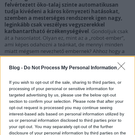
felvértezett öko-talaj szinte automatikusan
tudja kivédeni a káros környezeti hatásokat,
szemben a mesterséges rendszerek igen nagy,
leginkább csak veszélyes vegyszerekkel
karbantartható érzékenységével
. Gondoljuk csak
át a hasonlatot. Olyan ez, mint az a „robot-ember”,
ami képes odahozni a teánkat, de mennyi minden
miatt mégsem nevezhető embernek? Ahhoz hogy a
meghatározott feladatot elvégezze, mennyire
szükség van a külső ellenőrzések állandó jelenlétére,
Blog -
Do Not Process My Personal Information
kontrolljára!
If you wish to opt-out of the sale, sharing to third parties, or
Valahogy így vagyunk jelenleg, napjainkra már az
processing of your personal or sensitive information for
intenzív mezőgazdasági gyakorlat miatt (is) szinte
targeted advertising by us, please use the below opt-out
élettelen (robottá tett) talajainkkal is. Ha azt akarjuk,
section to confirm your selection. Please note that after your
hogy teremjen egyre dráguló MŰtrágyákat kell
opt-out request is processed you may continue seeing
használni, ha azt akarjuk, hogy élet is legyen benne,
interest-based ads based on personal information utilized by
ideiglenesen „baktérium-trágyák”nak nevezett,
us or personal information disclosed to third parties prior to
csoda-anyagoknak hirdetett, vagy úgynevezett
your opt-out. You may separately opt-out of the further
„talajvitalizáló”-ként forgalmazott készítményekkel
disclosure of your personal information by third parties on the