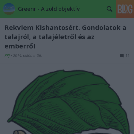
Greenr - A zöld objektív
Rekviem Kishantosért. Gondolatok a
talajról, a talajéletről és az
emberről
PPJ
•
2014. október 06.
11