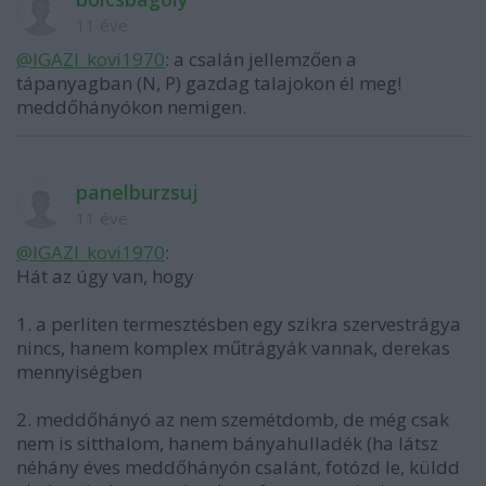
11 éve
@IGAZI_kovi1970
: a csalán jellemzően a
tápanyagban (N, P) gazdag talajokon él meg!
meddőhányókon nemigen.
panelburzsuj
11 éve
@IGAZI_kovi1970
:
Hát az úgy van, hogy
1. a perliten termesztésben egy szikra szervestrágya
nincs, hanem komplex műtrágyák vannak, derekas
mennyiségben
2. meddőhányó az nem szemétdomb, de még csak
nem is sitthalom, hanem bányahulladék (ha látsz
néhány éves meddőhányón csalánt, fotózd le, küldd