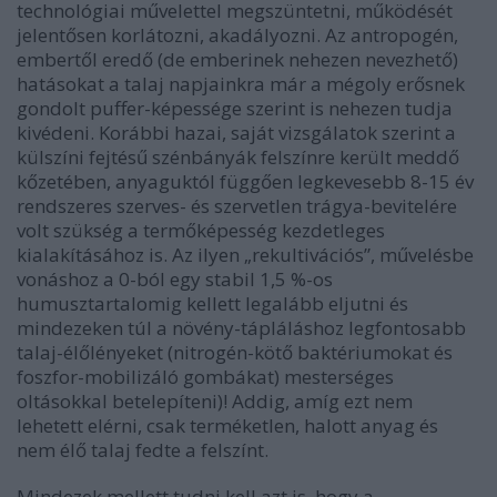
technológiai művelettel megszüntetni, működését
jelentősen korlátozni, akadályozni. Az antropogén,
embertől eredő (de emberinek nehezen nevezhető)
hatásokat a talaj napjainkra már a mégoly erősnek
gondolt puffer-képessége szerint is nehezen tudja
kivédeni. Korábbi hazai, saját vizsgálatok szerint a
külszíni fejtésű szénbányák felszínre került meddő
kőzetében, anyaguktól függően legkevesebb 8-15 év
rendszeres szerves- és szervetlen trágya-bevitelére
volt szükség a termőképesség kezdetleges
kialakításához is. Az ilyen „rekultivációs”, művelésbe
vonáshoz a 0-ból egy stabil 1,5 %-os
humusztartalomig kellett legalább eljutni és
mindezeken túl a növény-tápláláshoz legfontosabb
talaj-élőlényeket (nitrogén-kötő baktériumokat és
foszfor-mobilizáló gombákat) mesterséges
oltásokkal betelepíteni)! Addig, amíg ezt nem
lehetett elérni, csak terméketlen, halott anyag és
nem élő talaj fedte a felszínt.
Mindezek mellett tudni kell azt is, hogy a