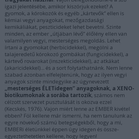
igazi jelentésébe, amikor kiszórjuk ezeket? A
gyomok, a kórokozók és egyéb „kártevők” ellen is
kémiai vegyi anyagokat, mezőgazdasági
kemikáliákat, peszticideket lehet bevetni. Szinte
minden, az ember „útjában lévő” élőlény ellen van
valamilyen vegyi, mesterséges megoldás. Lehet
írtani a gyomokat (herbicidekkel), megölni a
talajeredetű kórokozó gombákat (fungicidekkel), a
kártevő rovarokat (inszekticidekkel), az atkákat
(akaricidekkel)... és a sort folytathatnánk. Nem lenne
szabad azonban elfelejtenünk, hogy az ilyen vegyi
anyagok szinte mindegyike az úgynevezett
„mesterséges ÉLETidegen” anyagoknak, a XENO-
biotikumoknak a sorába tartozik
, számos nem
célzott szervezet pusztulását is okozva ezzel
(Kecskés, 1976). Vajon miért lenne az EMBER kivétel
ebben? Föl kellene már ismerni, ha nem tanulunk az
egyre növekvő számú betegségekből, hogy a mi,
EMBERi életünkkel éppen úgy idegen és össze-
egyeztethetetlen kellene, hogy legyen!