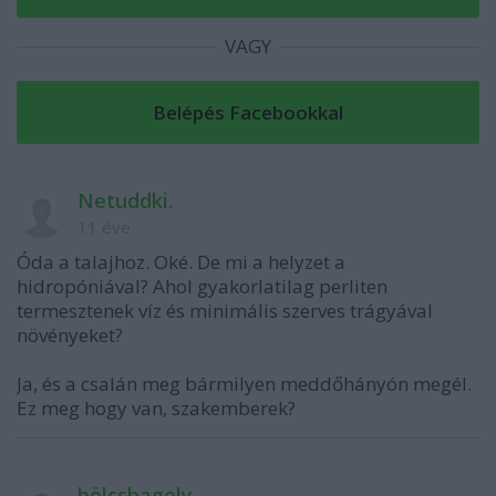
VAGY
Netuddki.
11 éve
Óda a talajhoz. Oké. De mi a helyzet a
hidropóniával? Ahol gyakorlatilag perliten
termesztenek víz és minimális szerves trágyával
növényeket?
Ja, és a csalán meg bármilyen meddőhányón megél.
Ez meg hogy van, szakemberek?
bölcsbagoly