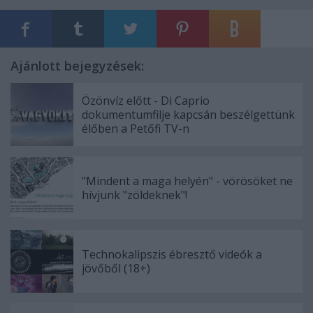
Ajánlott bejegyzések:
Özönvíz előtt - Di Caprio
dokumentumfilje kapcsán beszélgettünk
élőben a Petőfi TV-n
"Mindent a maga helyén" - vörösöket ne
hívjunk "zöldeknek"!
Technokalipszis ébresztő videók a
jövőből (18+)