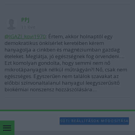
PPJ
11 éve
@IGAZI_kovi1970
: Értem, akkor holnaptól egy
demokratikus önkísérlet keretében kérem
hanyagolja a cinkben és magnéziumban gazdag
ételeket. Meglátja, jó egészségnek fog örvendeni....
Ezt komolyan gondolta, hogy semmi nem nő
mikrotápanyagok nélkül műtrágyán?! Nő, csak nem
egészséges. Egyszerűen nem találok szavakat az
előbbi színvonaltalanul hanyagul leegyszerűsítő
biokémiai nonszensz hozzászólására....
SÜTI BEÁLLÍTÁSOK MÓDOSÍTÁSA