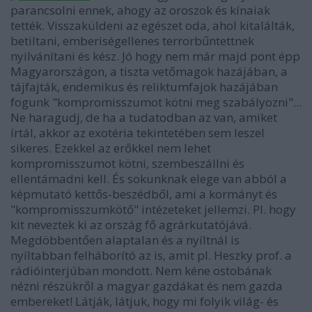
parancsolni ennek, ahogy az oroszok és kínaiak
tették. Visszaküldeni az egészet oda, ahol kitalálták,
betiltani, emberiségellenes terrorbűntettnek
nyilvánítani és kész. Jó hogy nem már majd pont épp
Magyarországon, a tiszta vetőmagok hazájában, a
tájfajták, endemikus és reliktumfajok hazájában
fogunk "kompromisszumot kötni meg szabályozni"...
Ne haragudj, de ha a tudatodban az van, amiket
írtál, akkor az exotéria tekintetében sem leszel
sikeres. Ezekkel az erőkkel nem lehet
kompromisszumot kötni, szembeszállni és
ellentámadni kell. És sokunknak elege van abból a
képmutató kettős-beszédből, ami a kormányt és
"kompromisszumkötő" intézeteket jellemzi. Pl. hogy
kit neveztek ki az ország fő agrárkutatójává.
Megdöbbentően alaptalan és a nyíltnál is
nyíltabban felháborító az is, amit pl. Heszky prof. a
rádióinterjúban mondott. Nem kéne ostobának
nézni részükről a magyar gazdákat és nem gazda
embereket! Látják, látjuk, hogy mi folyik világ- és