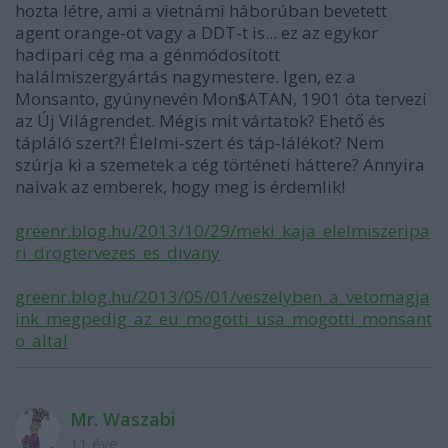
hozta létre, ami a vietnámi háborúban bevetett
agent orange-ot vagy a DDT-t is... ez az egykor
hadipari cég ma a génmódosított
halálmiszergyártás nagymestere. Igen, ez a
Monsanto, gyúnynevén Mon$ATAN, 1901 óta tervezi
az Új Világrendet. Mégis mit vártatok? Ehető és
tápláló szert?! Élelmi-szert és táp-lálékot? Nem
szúrja ki a szemetek a cég történeti háttere? Annyira
naivak az emberek, hogy meg is érdemlik!
greenr.blog.hu/2013/10/29/meki_kaja_elelmiszeripa
ri_drogtervezes_es_divany
greenr.blog.hu/2013/05/01/veszelyben_a_vetomagja
ink_megpedig_az_eu_mogotti_usa_mogotti_monsant
o_altal
Mr. Waszabi
11 éve