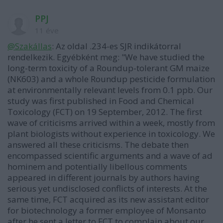
PPJ
11 éve
@Szakállas
: Az oldal .234-es SJR indikátorral
rendelkezik. Egyébként meg: "We have studied the
long-term toxicity of a Roundup-tolerant GM maize
(NK603) and a whole Roundup pesticide formulation
at environmentally relevant levels from 0.1 ppb. Our
study was first published in Food and Chemical
Toxicology (FCT) on 19 September, 2012. The first
wave of criticisms arrived within a week, mostly from
plant biologists without experience in toxicology. We
answered all these criticisms. The debate then
encompassed scientific arguments and a wave of ad
hominem and potentially libellous comments
appeared in different journals by authors having
serious yet undisclosed conflicts of interests. At the
same time, FCT acquired as its new assistant editor
for biotechnology a former employee of Monsanto
after he sent a letter to FCT to complain about our