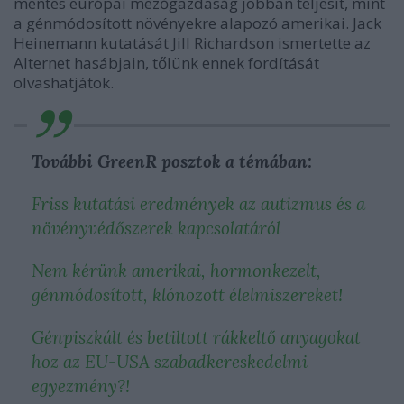
mentes európai mezőgazdaság jobban teljesít, mint
a génmódosított növényekre alapozó amerikai. Jack
Heinemann kutatását Jill Richardson ismertette az
Alternet hasábjain, tőlünk ennek fordítását
olvashatjátok.
További GreenR posztok a témában:
Friss kutatási eredmények az autizmus és a
növényvédőszerek kapcsolatáról
Nem kérünk amerikai, hormonkezelt,
génmódosított, klónozott élelmiszereket!
Génpiszkált és betiltott rákkeltő anyagokat
hoz az EU-USA szabadkereskedelmi
egyezmény?!