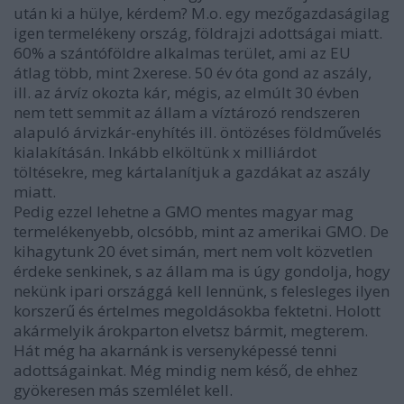
után ki a hülye, kérdem? M.o. egy mezőgazdaságilag
igen termelékeny ország, földrajzi adottságai miatt.
60% a szántóföldre alkalmas terület, ami az EU
átlag több, mint 2xerese. 50 év óta gond az aszály,
ill. az árvíz okozta kár, mégis, az elmúlt 30 évben
nem tett semmit az állam a víztározó rendszeren
alapuló árvizkár-enyhítés ill. öntözéses földművelés
kialakításán. Inkább elköltünk x milliárdot
töltésekre, meg kártalanítjuk a gazdákat az aszály
miatt.
Pedig ezzel lehetne a GMO mentes magyar mag
termelékenyebb, olcsóbb, mint az amerikai GMO. De
kihagytunk 20 évet simán, mert nem volt közvetlen
érdeke senkinek, s az állam ma is úgy gondolja, hogy
nekünk ipari országgá kell lennünk, s felesleges ilyen
korszerű és értelmes megoldásokba fektetni. Holott
akármelyik árokparton elvetsz bármit, megterem.
Hát még ha akarnánk is versenyképessé tenni
adottságainkat. Még mindig nem késő, de ehhez
gyökeresen más szemlélet kell.