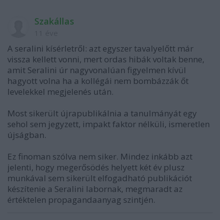
Szakállas
11 éve
A seralini kísérletről: azt egyszer tavalyelőtt már
vissza kellett vonni, mert ordas hibák voltak benne,
amit Seralini úr nagyvonalúan figyelmen kívül
hagyott volna ha a kollégái nem bombázzák őt
levelekkel megjelenés után.
Most sikerült újrapublikálnia a tanulmányát egy
sehol sem jegyzett, impakt faktor nélküli, ismeretlen
újságban.
Ez finoman szólva nem siker. Mindez inkább azt
jelenti, hogy megerősödés helyett két év plusz
munkával sem sikerült elfogadható publikációt
készítenie a Seralini labornak, megmaradt az
értéktelen propagandaanyag szintjén.