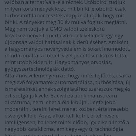
valóban alternatívája-e a réznek. Utóbbiról tudjuk
milyen körülmények közt, mit bír ki, előbbiről csak
turbósított labor tesztek alapján állítják, hogy mit
bír ki. A tényeket meg 30 év múlva fogjuk meglátni.
Még nem tudjuk a GMO valódi széleskörű
következményeit, mert évtizedek kellenek egy-egy
újdonság valódi hatásainak kiderüléséhez. Amiként
a hagyományos növényvédelem is sokat finomodott,
mindazonáltal a földet, vizet jelentősen károsította,
mint utóbb kiderült. Hagyományos orvoslás,
gyógyszertechnológiák dettó.
Általános véleményem az, hogy nincs fejlődés, csak a
meglevő folyamatok automatizálása, turbósítása, új
ismereteinket ennek szolgálatához szerezzük meg és
ezt szolgáljuk vele. Ez civilizációnk mainstream
diktátuma, nem lehet alóla kibújni. Legfeljebb
moderálni, terelni lehet menet közben, értelmesebb
ösvények felé. Azaz, alkut kell kötni, értelmesen,
intelligensen, ha lehet minél előbb, így elkerülhető a
nagyobb kataklizma, amit egy-egy új technológia
káros tarolása okozhat az újjongás okán. Így