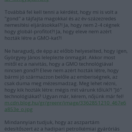
Továbbá fel kell tenni a kérdést, hogy mi is volt a
"gond" a tájfajta magokkal és az év-százezredes
nemesítési eljárásokkal?! Ja, hogy nem 2-4 cégnek
hogy globál-profitot?! Ja, hogy eleve nem azért
hozták létre a GMO-kat?!
Ne haragudj, de épp az előbb helyeselted, hogy igen,
Györgyey János leleplezte önmagát. Akkor most
mitől ez a naivitás, hogy a GMO technológiával
nincsen gond?! Eleve nem azért hozták létre, hogy
bármi jó származzon belőle az emberiségnek, az
csak duma meg mézesmadzag. Meg lehet nézni,
hogy kik hozták létre: mégis mit várunk tőlük?! "Jó"
technológiákat? Ugyan már, kérem, nőjünk már fel!
m.cdn.blog.hu/gr/greenr/image/3362851210_467e6
a853e_o.jpg
Mindannyian tudjuk, hogy az aszpartám
édesítőszert az a hadipari petrolkémiai gyáróriás