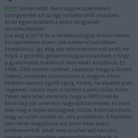
@PPJ
: félreértettél. Nem vagyok szakmabeli,
Györgyeynek azt az egy nyilatkozatát olvastam,
azzal egyet értettem a poszt tárgyának
vonatkozásában.
Sok évig a GATE és a Géntehcnológiai Kutató intézet
környezetében éltem, sok emberrel beszéltem
óhatatlanul, így elég sok információm volt arról, mi
folyik a gödöllői géntechnológiai kutatóban, s hogy
a gyakorlatba is átkerült nem kevés kutatásuk. Ez
1988-2000 közötti történet, ráadásul magyra állami
intézet, amelynek szabadalmai a magyra állam
kezében vannak egytől egyig, Kivéve, ha eladták piaci
cégeknek, sajnos ilyen is történt a pénz szűke miatt.
Tehát nem lehet mondani, hogy a GMO csak és
kizárólag pár amerikai nagyvállalat érdeke, ez nem
felel meg a teljes valóságnak, túlzás. Ezért vázoltam,
hogy az üzleti modell az, ami problémás. A fejlődést
nem lehet megállítani, ezt azért lehet tudni
történelemből, tehát nem ez ellen kell harcolni,
csupán a tisztességes verseny felborulása és a