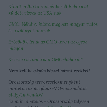
Kína 1 millió tonna génkezelt kukoricát
küldött vissza az USA-nak
GMO: Néhány kilóra megvett magyar tudós
és a kilónyi tumorok
Erősödő ellenállás GMO téren az egész
világon
Ki nyeri az amerikai GMO-háborút?
Nem kell kesztyűs kézzel bánni ezekkel!
Oroszország terrorcselekményként
büntetné az illegális GMO-használatot
bit.ly/1mVcmXW
Ez már hivatalos - Oroszország teljesen