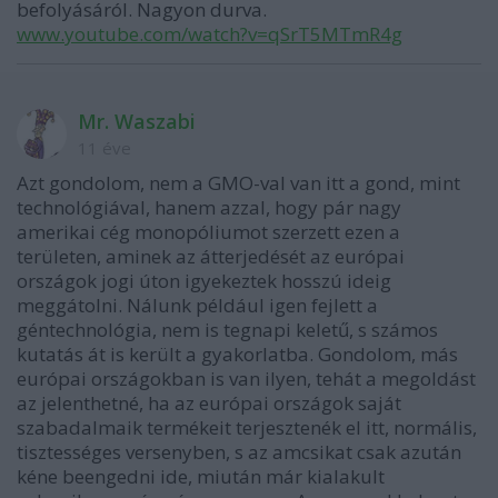
befolyásáról. Nagyon durva.
www.youtube.com/watch?v=qSrT5MTmR4g
Mr. Waszabi
11 éve
Azt gondolom, nem a GMO-val van itt a gond, mint
technológiával, hanem azzal, hogy pár nagy
amerikai cég monopóliumot szerzett ezen a
területen, aminek az átterjedését az európai
országok jogi úton igyekeztek hosszú ideig
meggátolni. Nálunk például igen fejlett a
géntechnológia, nem is tegnapi keletű, s számos
kutatás át is került a gyakorlatba. Gondolom, más
európai országokban is van ilyen, tehát a megoldást
az jelenthetné, ha az európai országok saját
szabadalmaik termékeit terjesztenék el itt, normális,
tisztességes versenyben, s az amcsikat csak azután
kéne beengedni ide, miután már kialakult