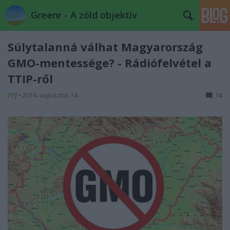
Greenr - A zöld objektív
Súlytalanná válhat Magyarország
GMO-mentessége? - Rádiófelvétel a
TTIP-ről
PPJ
•
2014. augusztus 14.
14