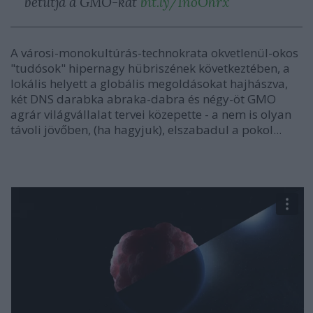
betiltja a GMO-kat
bit.ly/1noOhrx
A városi-monokultúrás-technokrata okvetlenül-okos
"tudósok" hipernagy hübriszének következtében, a
lokális helyett a globális megoldásokat hajhászva,
két DNS darabka abraka-dabra és négy-öt GMO
agrár világvállalat tervei közepette - a nem is olyan
távoli jövőben, (ha hagyjuk), elszabadul a pokol...