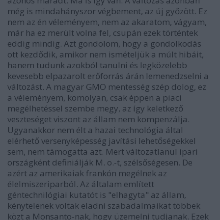
azonos maradt. Ma is így van. A változás azonban
még is mindahányszor végbement, az új győzött. Ez
nem az én véleményem, nem az akaratom, vágyam,
már ha ez merült volna fel, csupán ezek történtek
eddig mindig. Azt gondolom, hogy a gondolkodás
ott kezdődik, amikor nem ismételjük a múlt hibáit,
hanem tudunk azokból tanulni és legközelebb
kevesebb elpazarolt erőforrás árán lemenedzselni a
változást. A magyar GMO mentesség szép dolog, ez
a véleményem, komolyan, csak éppen a piaci
megélhetéssel szembe megy, az így keletkező
veszteséget viszont az állam nem kompenzálja.
Ugyanakkor nem élt a hazai technológia által
elérhető versenyképesség javítási lehetőségekkel
sem, nem támogatta azt. Mert változatlanul ipari
országként definiálják M. o.-t, szélsőségesen. De
azért az amerikaiak frankón megélnek az
élelmiszeriparból. Az általam említett
géntechnilógiai kutatót is "elhagyta" az állam,
kénytelenek voltak eladni szabadalmaikat többek
közt a Monsanto-nak, hogy üzemelni tudjanak. Ezek