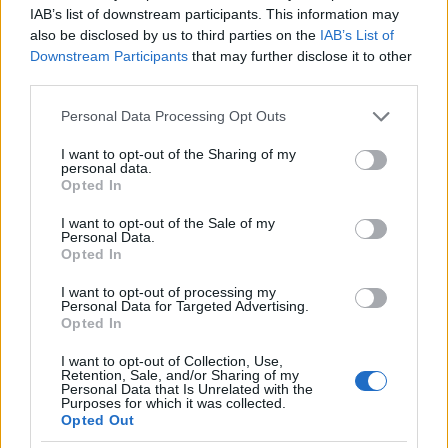
vissza kell szolgáltatni. Ha a szomszéd gmo mentes
IAB’s list of downstream participants. This information may
földjén véletlenül találnak egyetlen növényt, akkor
also be disclosed by us to third parties on the
IAB’s List of
megzsarolják, miszerint vagy ő is szerződik velük,
Downstream Participants
that may further disclose it to other
vagy beperelik. El tudják érni, hogy a gazdálkodó
third parties.
fejlesztési hitelt vegyen fel tőlük, persze, ha
tönkremegy bele, akkor még ő tartozik. Aki egyszer
Please note that this website/app uses one or more Google
Personal Data Processing Opt Outs
services and may gather and store information including but
leszerződött velük, az többé nem szabadul, csak ha
not limited to your visit or usage behaviour. You may click to
I want to opt-out of the Sharing of my
tönkremegy. Nem tudom, hogy Európában milyen
personal data.
grant or deny consent to Google and its third-party tags to
jogi védelmeket lehetne beépíteni az ilyen üzleti
Opted In
use your data for below specified purposes in below Google
modell kivédésére.
consent section.
I want to opt-out of the Sale of my
Personal Data.
Opted In
outtatime
I want to opt-out of processing my
11 éve
Personal Data for Targeted Advertising.
Opted In
Nem kell a GM.
Ha itt a MOnsanto elkezdi azt amit Indiában,
I want to opt-out of Collection, Use,
Retention, Sale, and/or Sharing of my
Közép_amerikában, vagy a jenkiknél, irgalmatlanul
Personal Data that Is Unrelated with the
hamar trágyavillával a hasában fogják megtalálni az
Purposes for which it was collected.
Opted Out
ügynökeiket.