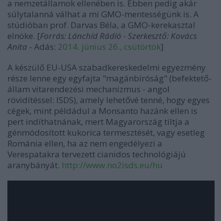
a nemzetállamok ellenében is. Ebben pedig akár
súlytalanná válhat a mi GMO-mentességünk is. A
stúdióban prof. Darvas Béla, a GMO-kerekasztal
elnöke. [
Forrás: Lánchíd Rádió - Szerkesztő: Kovács
Anita
- Adás:
2014. június 26., csütörtök
]
A készülő EU-USA szabadkereskedelmi egyezmény
része lenne egy egyfajta "magánbíróság" (befektető-
állam vitarendezési mechanizmus - angol
rövidítéssel: ISDS), amely lehetővé tenné, hogy egyes
cégek, mint példádul a Monsanto hazánk ellen is
pert indíthatnának, mert Magyarország tiltja a
génmódosított kukorica termesztését, vagy esetleg
Románia ellen, ha az nem engedélyezi a
Verespatakra tervezett cianidos technológiájú
aranybányát.
http://www.no2isds.eu/hu