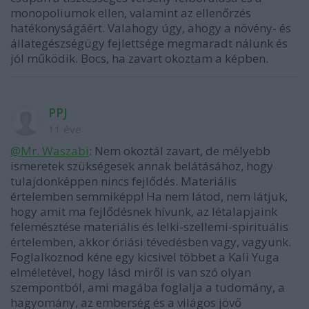
monopoliumok ellen, valamint az ellenőrzés
hatékonyságáért. Valahogy úgy, ahogy a növény- és
állategészségügy fejlettsége megmaradt nálunk és
jól működik. Bocs, ha zavart okoztam a képben.
PPJ
11 éve
@Mr. Waszabi
: Nem okoztál zavart, de mélyebb
ismeretek szükségesek annak belátásához, hogy
tulajdonképpen nincs fejlődés. Materiális
értelemben semmiképp! Ha nem látod, nem látjuk,
hogy amit ma fejlődésnek hívunk, az létalapjaink
felemésztése materiális és lelki-szellemi-spirituális
értelemben, akkor óriási tévedésben vagy, vagyunk.
Foglalkoznod kéne egy kicsivel többet a Kali Yuga
elméletével, hogy lásd miről is van szó olyan
szempontból, ami magába foglalja a tudomány, a
hagyomány, az emberség és a világos jövő