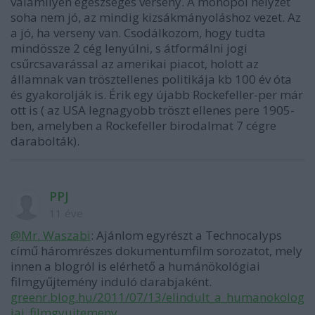
valamilyen egészséges verseny. A monopol helyzet
soha nem jó, az mindig kizsákmányoláshoz vezet. Az
a jó, ha verseny van. Csodálkozom, hogy tudta
mindössze 2 cég lenyúlni, s átformálni jogi
csűrcsavarással az amerikai piacot, holott az
államnak van trösztellenes politikája kb 100 év óta
és gyakorolják is. Érik egy újabb Rockefeller-per már
ott is ( az USA legnagyobb tröszt ellenes pere 1905-
ben, amelyben a Rockefeller birodalmat 7 cégre
darabolták).
PPJ
11 éve
@Mr. Waszabi
: Ajánlom egyrészt a Technocalyps
című háromrészes dokumentumfilm sorozatot, mely
innen a blogról is elérhető a humánökológiai
filmgyűjtemény induló darabjaként.
greenr.blog.hu/2011/07/13/elindult_a_humanokolog
iai_filmgyujtemeny