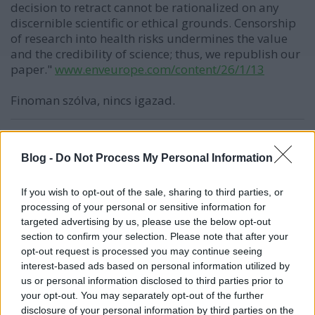
decision to retract cannot be rationalized on any
discernible scientific or ethical grounds. Censorship
of research into health risks undermines the value
and the credibility of science; thus, we republish our
paper."
www.enveurope.com/content/26/1/13
Finoman szólva, nincs igazad.
Mr. Waszabi
Blog -
Do Not Process My Personal Information
11 éve
If you wish to opt-out of the sale, sharing to third parties, or
Györgyey mondta ki a valót. Akár permetezőszerből,
processing of your personal or sensitive information for
akár GMO mag saját termelésű toxinjaitól, de
targeted advertising by us, please use the below opt-out
mindenképpen szennyeződik a fogyasztó, ezen már
section to confirm your selection. Please note that after your
nincs mit lamentálni. Viszont a Monsanto
opt-out request is processed you may continue seeing
gazdaságilag él vissza az általa fejlesztett GMO
interest-based ads based on personal information utilized by
magokkal, olyan az üzleti modellje, hogy mindenre
us or personal information disclosed to third parties prior to
rá tudja kényszeríteni a gazdálkodókat. Például a
your opt-out. You may separately opt-out of the further
vetésből visszamaradt magokat maradéktalanul
disclosure of your personal information by third parties on the