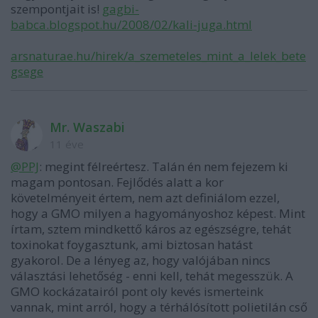
szempontjait is!
gagbi-
babca.blogspot.hu/2008/02/kali-juga.html
arsnaturae.hu/hirek/a_szemeteles_mint_a_lelek_bete
gsege
Mr. Waszabi
11 éve
@PPJ
: megint félreértesz. Talán én nem fejezem ki
magam pontosan. Fejlődés alatt a kor
követelményeit értem, nem azt definiálom ezzel,
hogy a GMO milyen a hagyományoshoz képest. Mint
írtam, sztem mindkettő káros az egészségre, tehát
toxinokat foygasztunk, ami biztosan hatást
gyakorol. De a lényeg az, hogy valójában nincs
választási lehetőség - enni kell, tehát megesszük. A
GMO kockázatairól pont oly kevés ismerteink
vannak, mint arról, hogy a térhálósított polietilán cső