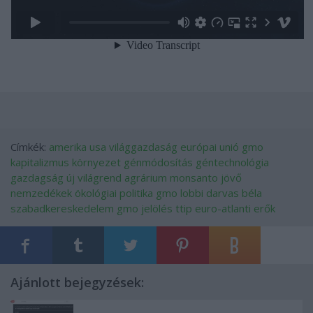
Címkék:
amerika
usa
világgazdaság
európai unió
gmo
kapitalizmus
környezet
génmódosítás
géntechnológia
gazdagság
új világrend
agrárium
monsanto
jövő
nemzedékek
ökológiai politika
gmo lobbi
darvas béla
szabadkereskedelem
gmo jelölés
ttip
euro-atlanti erők
Ajánlott bejegyzések: