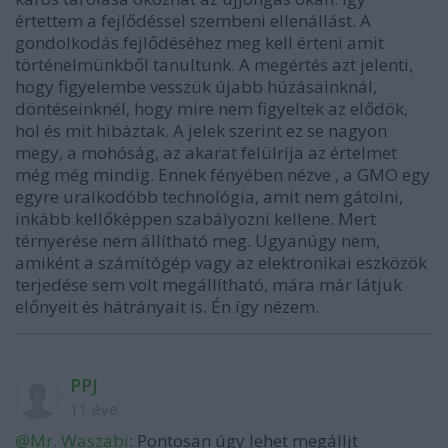
értettem a fejlődéssel szembeni ellenállást. A
gondolkodás fejlődéséhez meg kell érteni amit
történelmünkből tanultunk. A megértés azt jelenti,
hogy figyelembe vesszük újabb húzásainknál,
döntéseinknél, hogy mire nem figyeltek az elődök,
hol és mit hibáztak. A jelek szerint ez se nagyon
megy, a mohóság, az akarat felülríja az értelmet
még még mindig. Ennek fényében nézve , a GMO egy
egyre uralkodóbb technológia, amit nem gátolni,
inkább kellőképpen szabályozni kellene. Mert
térnyerése nem állítható meg. Ugyanúgy nem,
amiként a számítógép vagy az elektronikai eszközök
terjedése sem volt megállítható, mára már látjuk
előnyeit és hátrányait is. Én így nézem.
PPJ
11 éve
@Mr. Waszabi
: Pontosan úgy lehet megálljt