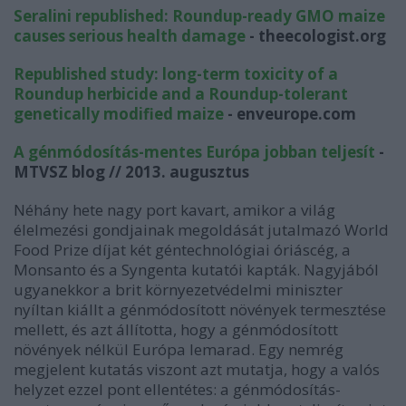
Seralini republished: Roundup-ready GMO maize
causes serious health damage
- theecologist.org
Republished study: long-term toxicity of a
Roundup herbicide and a Roundup-tolerant
genetically modified maize
- enveurope.com
A génmódosítás-mentes Európa jobban teljesít
-
MTVSZ blog // 2013. augusztus
Néhány hete nagy port kavart, amikor a világ
élelmezési gondjainak megoldását jutalmazó World
Food Prize díjat két géntechnológiai óriáscég, a
Monsanto és a Syngenta kutatói kapták. Nagyjából
ugyanekkor a brit környezetvédelmi miniszter
nyíltan kiállt a génmódosított növények termesztése
mellett, és azt állította, hogy a génmódosított
növények nélkül Európa lemarad. Egy nemrég
megjelent kutatás viszont azt mutatja, hogy a valós
helyzet ezzel pont ellentétes: a génmódosítás-