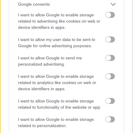
Google consents
Az oktatásra kellene helyezni a hangsúlyt, valamint a
GMO-mentes takarmányból előállított húsok és GM-
I want to allow Google to enable storage
mentes növényi élelmiszerek legyenek olcsóbbak,
related to advertising like cookies on web or
illetve a GM-termékekre kellene valami bünti.
device identifiers in apps.
Ha a magyar állam feladja a GM-mentességet
kivándorlok. Kb. az Antarktiszra, ahogyan a dolgok
I want to allow my user data to be sent to
állnak.
Google for online advertising purposes.
I want to allow Google to send me
personalized advertising.
PPJ
11 éve
I want to allow Google to enable storage
related to analytics like cookies on web or
@Mr. Waszabi
: Györgyey János is sokkal őszintébben
device identifiers in apps.
fogalmaz, ha nem egy újságban érvel, hanem
szűkebb körben nyilatkozik meg. Egy szegedi
I want to allow Google to enable storage
tudományos fórumon a Greenpeace birtokában lévő
related to functionality of the website or app.
hangfelvétel szerint ugyanis szó szerint ezt mondta:
„a génmódosított növényekről minden olyan
I want to allow Google to enable storage
marketingdumát, hogy az az éhezést oldja meg a
related to personalization.
Földön, meg hasonló, azt nyugodtan el lehet