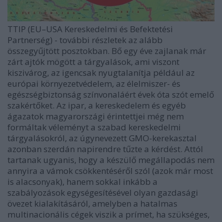
TTIP (EU–USA Kereskedelmi és Befektetési
Partnerség) - további részletek az alább
összegyűjtött posztokban. Bő egy éve zajlanak már
zárt ajtók mögött a tárgyalások, ami viszont
kiszivárog, az igencsak nyugtalanítja például az
európai környezetvédelem, az élelmiszer- és
egészségbiztonság színvonaláért évek óta szót emelő
szakértőket. Az ipar, a kereskedelem és egyéb
ágazatok magyarországi érintettjei még nem
formáltak véleményt a szabad kereskedelmi
tárgyalásokról, az úgynevezett GMO-kerekasztal
azonban szerdán napirendre tűzte a kérdést. Attól
tartanak ugyanis, hogy a készülő megállapodás nem
annyira a vámok csökkentéséről szól (azok már most
is alacsonyak), hanem sokkal inkább a
szabályozások egységesítésével olyan gazdasági
övezet kialakításáról, amelyben a hatalmas
multinacionális cégek viszik a prímet, ha szükséges,