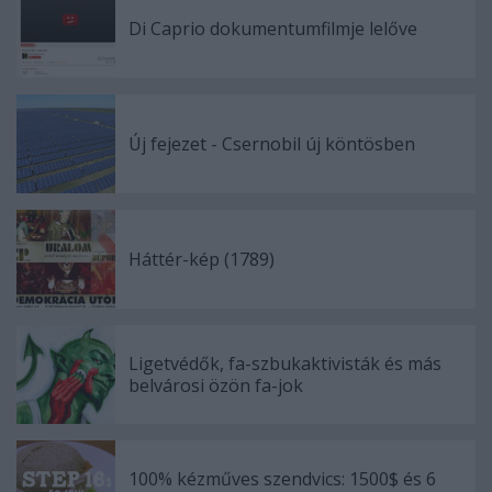
Di Caprio dokumentumfilmje lelőve
Új fejezet - Csernobil új köntösben
Háttér-kép (1789)
Ligetvédők, fa-szbukaktivisták és más
belvárosi özön fa-jok
100% kézműves szendvics: 1500$ és 6