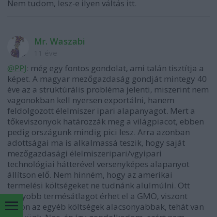
Nem tudom, lesz-e ilyen váltás itt.
Mr. Waszabi
11 éve
@PPJ
: még egy fontos gondolat, ami talán tisztítja a
képet. A magyar mezőgazdaság gondját mintegy 40
éve az a struktúrális probléma jelenti, miszerint nem
vagonokban kell nyersen exportálni, hanem
feldolgozott élelmiszer ipari alapanyagot. Mert a
tőkeviszonyok határozzák meg a világpiacot, ebben
pedig országunk mindig pici lesz. Arra azonban
adottságai ma is alkalmassá teszik, hogy saját
mezőgazdasági élelmiszeripari/vgyipari
technológiai hátterével versenyképes alapanyot
állítson elő. Nem hinném, hogy az amerikai
termelési költségeket ne tudnánk alulmúlni. Ott
nagyobb termésátlagot érhet el a GMO, viszont
itthon az egyéb költségek alacsonyabbak, tehát van