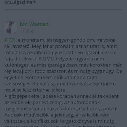
országszinten!
Mr. Waszabi
11 éve
@PPJ
: elmondtam, én hogyan gondolom, mi volna
célravezető. Meg lehet próbálni azt az utat is, amit
mondasz, azonban a gyakorlat nem igazolja ezt a
fajta törekvést. A GMO helyzete ugyanis nem
különleges, ez más iparágakban, más korokban már
rég lezajlott - több százszor, és mindig uyganúgy. De
egyetlen esetben sem működött az a fajta
szélsőséges ellenállás, amit favorizálsz. Szerintem
most se lesz értelme, sikere.
A gőzgépek elterjedése korában annak álltak ellent
az emberek, pár évtizedig. Az autómobilok
megjelenésekor annak, ésatöbbi, ésatöbbi, azóta is.
Az okok, motivációk, a jelenség, a reakciók nem
változtak, a konfliktusok forgatókönyve is mindig