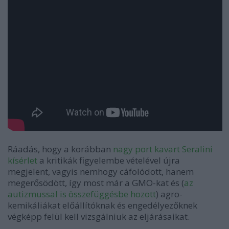
Ráadás, hogy a korábban
nagy port kavart Seralini
kísérlet
a kritikák figyelembe vételével újra
megjelent, vagyis nemhogy cáfolódott, hanem
megerősödött, így most már a GMO-kat és (
az
autizmussal is összefüggésbe hozott
) agro-
kemikáliákat előállítóknak és engedélyezőknek
végképp felül kell vizsgálniuk az eljárásaikat.