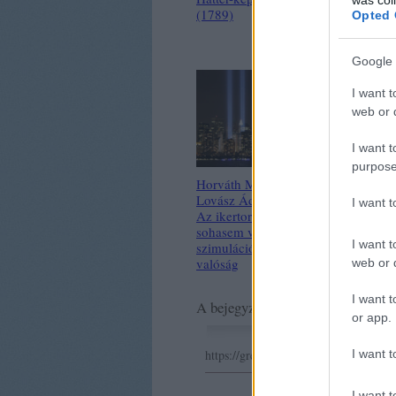
(1789)
gomba, alga -
Opted 
Melyik talajolt
hová?
Google 
I want t
web or d
I want t
purpose
Horváth Márk –
Lovász Ádám:
I want 
Az ikertornyok
sohasem voltak:
I want t
szimuláció és
valóság
web or d
I want t
A bejegyzés trackback címe:
or app.
I want t
https://greenr.blog.hu/api/trackback/
I want t