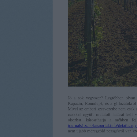
Jó a sok vegyszer? Legtöbben olyan s
Kapazin, Roundup), és a glifozátokról
Mivel az emberi szervezetbe nem csak a 
ezekkel együtt mutatott hatását kell v
okozhat, károsíthatja a méhben fej
journals1.scholarsportal.in
fo/details.xqy
nem újabb méregzöld pezsgésről van sz