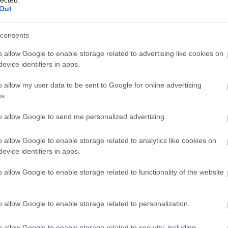
(2015) –
fenyegetik a
Out
ót
dokumentumfilm
"civil zöld"
az ártéri
szervezetek által
fokgazdálkodásról
Magyarországot?!
consents
o allow Google to enable storage related to advertising like cookies on
evice identifiers in apps.
o allow my user data to be sent to Google for online advertising
s.
to allow Google to send me personalized advertising.
o allow Google to enable storage related to analytics like cookies on
evice identifiers in apps.
o allow Google to enable storage related to functionality of the website
o allow Google to enable storage related to personalization.
id/6182411
o allow Google to enable storage related to security, including