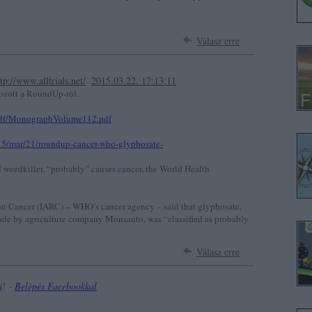
Válasz erre
tp://www.alltrials.net/
2015.03.22. 17:13:11
zott a RoundUp-ról..
/pdf/MonographVolume112.pdf
5/mar/21/roundup-cancer-who-glyphosate-
 weedkiller, “probably” causes cancer, the World Health
on Cancer (IARC) – WHO’s cancer agency – said that glyphosate,
made by agriculture company Monsanto, was “classified as probably
Válasz erre
j
! ‐
Belépés Facebookkal