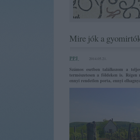
Mire jók a gyomirtók
PPJ
2014.05.21.
Számos esetben találkozom a telje
természetesen a földeken is. Régen 
ennyi rendetlen porta, ennyi elhagny