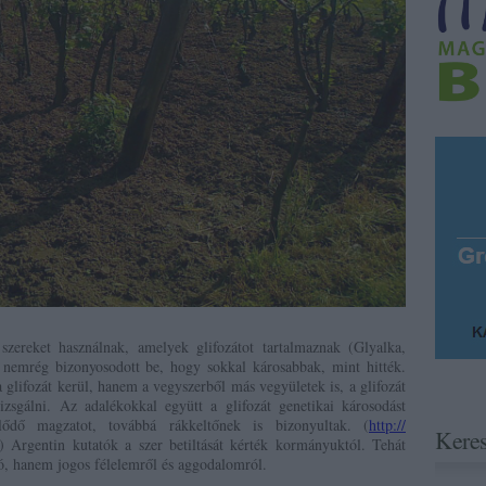
zereket használnak, amelyek glifozátot tartalmaznak (Gl
yalka,
 nemrég bizonyosodott be, hogy sokkal károsabbak, mint hitték.
glifozát kerül, hanem a vegyszerből más vegyületek is, a glifozát
izsgálni. Az adalékokkal együtt a glifozát genetikai károsodást
lődő magzatot, továbbá rákkeltőnek is bizonyultak. (
http://
Kere
) Argentin kutatók a szer betiltását kérték kormányuktól. Tehát
ó, hanem jogos félelemről és aggodalomról.