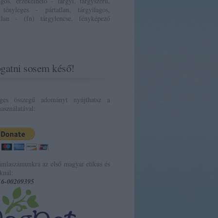
ágos, érzékelhető - tárgyi, tárgyszerű,
 tényleges - pártatlan, tárgyilagos,
atlan - (fn) tárgylencse, fényképező
gatni sosem késő!
eges összegű adományt nyújthatsz a
asználatával:
ámlaszámunkra az első magyar etikus és
knál:
16-00209395