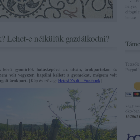
- valós
helyes,
elfogul
lencse
? Lehet-e nélkülük gazdálkodni?
Támo
Tetszől
s körű gyomirtók hatásképével az utcán, árokpartokon és
Paypal h
nem volt vegyszer, kapálni kellett a gyomokat, mégsem volt
agolt árokpart.
[
Kép és szöveg:
Hetesi Zsolt - Facebook
]
vagy sz
öko-ban
162002