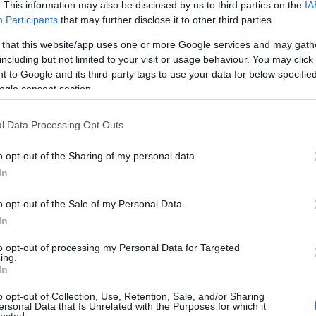
. This information may also be disclosed by us to third parties on the
IA
Participants
that may further disclose it to other third parties.
ezőgazdaság
természetvédelem
vegyszer
szőlészet
ökogazdálkodás
 that this website/app uses one or more Google services and may gath
up
ökogazda
biogazda
glyalka
kapazin
gyomszabályozás
including but not limited to your visit or usage behaviour. You may click 
 to Google and its third-party tags to use your data for below specifi
ogle consent section.
l Data Processing Opt Outs
Láss 
o opt-out of the Sharing of my personal data.
In
o opt-out of the Sale of my Personal Data.
In
to opt-out of processing my Personal Data for Targeted
ing.
In
o opt-out of Collection, Use, Retention, Sale, and/or Sharing
ersonal Data that Is Unrelated with the Purposes for which it
Az élet temploma
Milyen veszélyek
lected.