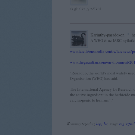
és glialka, y nélkül.
·
Karinthy-paradoxon
ht
A WHO és az IARC nyilatko
www.iarc.fr/en/media-centre/iarcnews
www.theguardian.com/environment/201
"Roundup, the world’s most widely used
Organisation (WHO) has said.
The International Agency for Research 
the active ingredient in the herbicide 
carcinogenic to humans”."
Kommentezéshez
lépj be
, vagy
regisztrál