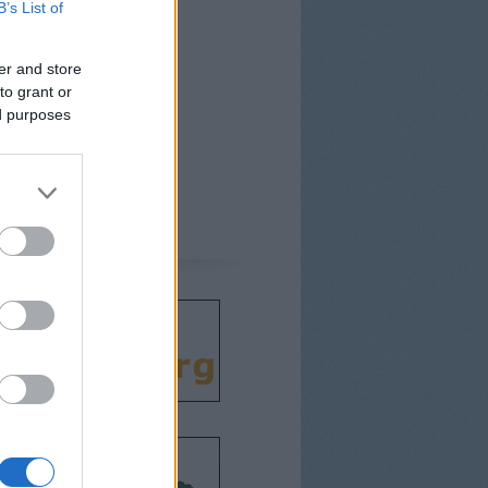
B’s List of
er and store
to grant or
ed purposes
csodát!