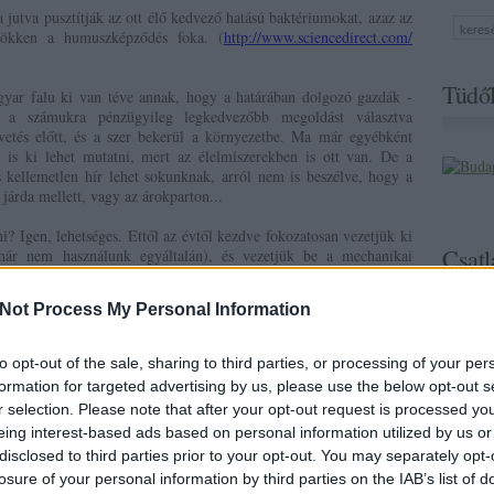
a jutva pusztítják az ott élő kedvező hatású baktériumokat, azaz az
csökken a humuszképződés foka. (
http://
www.sciencedirect.com/
)
Tüdől
ar falu ki van téve annak, hogy a határában dolgozó gazdák -
- a számukra pénzügyileg legkedvezőbb megoldást választva
vetés előtt, és a szer bekerül a környezetbe. Ma már egyébként
 is ki lehet mutatni, mert az élelmiszerekben is ott van. De a
 kellemetlen hír lehet sokunknak, arról nem is beszélve, hogy a
 járda mellett, vagy az árokparton...
? Igen, lehetséges. Ettől az évtől kezdve fokozatosan vezetjük ki
Csatl
 már nem használunk egyáltalán), és vezetjük be a mechanikai
aságunkban. Ahol eddig próbáltuk mechanikai gyomrtással kiváltani
 tavaszi kétszeri kombinátorozás) már kevesebb gyomirtót kellett
Not Process My Personal Information
éntől nem használtunk glifozátokat, és gyakorítottuk a mechanikai
to opt-out of the sale, sharing to third parties, or processing of your per
egy esős időszak után - nem tökéletes, de mégis megnyugtatóbb,
formation for targeted advertising by us, please use the below opt-out s
aggodalom. A képen a szőlő május elejei állapota látható,
r selection. Please note that after your opt-out request is processed y
ben csak mechanikai gyomirtás és némi házi praktika (ecet
eing interest-based ads based on personal information utilized by us or
.
disclosed to third parties prior to your opt-out. You may separately opt-
losure of your personal information by third parties on the IAB’s list of