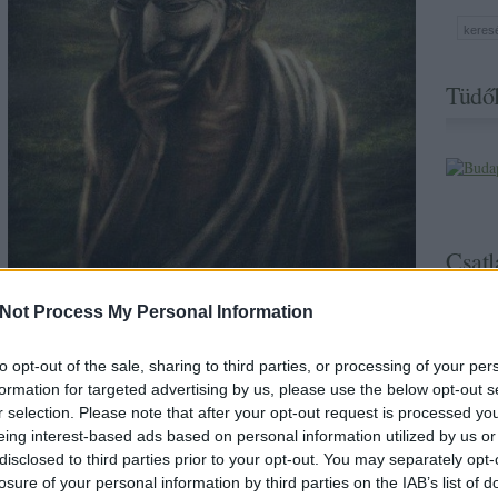
Tüdől
Csatl
Not Process My Personal Information
to opt-out of the sale, sharing to third parties, or processing of your per
 civil autonómiákon keresztül
formation for targeted advertising by us, please use the below opt-out s
r selection. Please note that after your opt-out request is processed y
ny, a politika, a gazdasági és a társadalmi viszonyok valamint az
eing interest-based ads based on personal information utilized by us or
i azonban szerinte (a korabeli India tekintetében) csak igen
disclosed to third parties prior to your opt-out. You may separately opt-
a modernizációval. Azzal, hogy a kötelességek elsőbbségét
a törekedett, hogy átalakítsa az egyéni és társadalmi közötti
losure of your personal information by third parties on the IAB’s list of