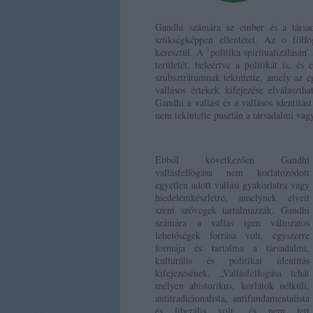
Gandhi számára az ember és a társada
szükségképpen ellentétet. Az o fölfog
keresztül. A ’politika spiritualizálásán’
területét, beleértve a politikát is, és
szubsztrátumnak tekintette, amely az eg
vallásos értékek kifejezése elválasztha
Gandhi a vallást és a vallásos identitá
nem tekintette pusztán a társadalmi vag
Ebből következően Gandhi
vallásfelfogása nem korlátozódott
egyetlen adott vallási gyakorlatra vagy
hiedelemkészletre, amelynek elveit
szent szövegek tartalmazzák. Gandhi
számára a vallás igen változatos
lehetőségek forrása volt, egyszerre
formája és tartalma a társadalmi,
kulturális és politikai identitás
kifejezésének. „Vallásfelfogása tehát
mélyen ahistorikus, korlátok nélküli,
antitradicionalista, antifundamentalista
és liberális volt, és nem tett