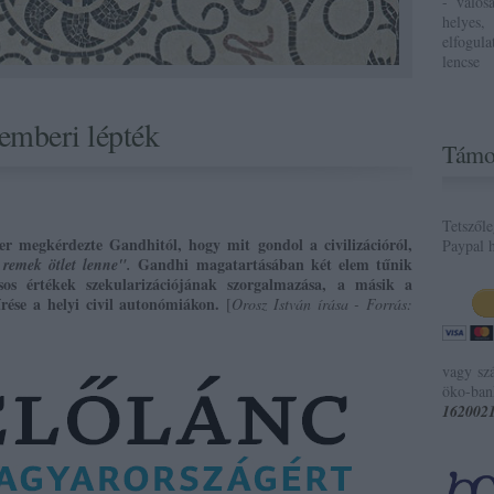
- valós
helyes,
elfogul
lencse
 emberi lépték
Támo
Tetszől
r megkérdezte Gandhitól, hogy mit gondol a civilizációról,
Paypal h
Gandhi magatartásában két elem tűnik
 remek ötlet lenne".
os értékek szekularizációjának szorgalmazása, a másik a
űrése a helyi civil autonómiákon.
[
Orosz István írása - Forrás:
vagy sz
öko-ban
162002