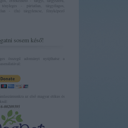
ágos, érzékelhető - tárgyi, tárgyszerű,
 tényleges - pártatlan, tárgyilagos,
atlan - (fn) tárgylencse, fényképező
gatni sosem késő!
eges összegű adományt nyújthatsz a
asználatával:
ámlaszámunkra az első magyar etikus és
knál:
16-00209395