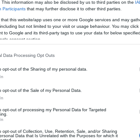
zációt azért bírálta, mert az megszüntette „az emberek egymás
. This information may also be disclosed by us to third parties on the
IA
társadalmat szorgalmazott, ahol „az emberek közösségei ismerik
Participants
that may further disclose it to other third parties.
gyes közösségek tagjai fölismerik, hogy mennyi mindennel adósai
 that this website/app uses one or more Google services and may gath
including but not limited to your visit or usage behaviour. You may click 
szféra modern elválasztását is, ahol az erkölcs a magánszférához
 to Google and its third-party tags to use your data for below specifi
 politikai szabadság a közszférához. Számára „a modernitás ígérete,
cionális gyakorlatoktól, mindössze annyit jelentett, hogy ezen túl
ogle consent section.
smeretlen cselekvők hatásainak lesznek kitéve”. Megkérdőjelezte a
a valódiságát, s ragaszkodott hozzá, hogy a modernizáció erkölcsi
l Data Processing Opt Outs
 az általa esetlegesen biztosított újfajta autonómia költségeibe.
, hogy
„a gazdaság nem csupán az emberek gazdasági szükségleteire
Láss 
éb nem-gazdasági szükségletre is”
.
[Abdullahi An-Na’im: Religion and
o opt-out of the Sharing of my personal data.
Civil Society 2002, Oxford University Press, 2002. pp. 55-77.)]
In
o opt-out of the Sale of my Personal Data.
lméhez nem kell más, csak hogy a jó emberek ne tegyenek semmit."
In
- Edmund Burke
 az élet minden szegletében az emberi léptéket kereste, mert az
to opt-out of processing my Personal Data for Targeted
ing.
 ami arányos hozzá, ahogy azt József Attila is szerette volna: „egy
In
an-e annál nagyobb baj világunkkal, hogy nem arányos, hogy nem
o opt-out of Collection, Use, Retention, Sale, and/or Sharing
ersonal Data that Is Unrelated with the Purposes for which it
k-e, hogy mértéktelenül elrugaszkodott megnyilvánulások reagálnak
lected.