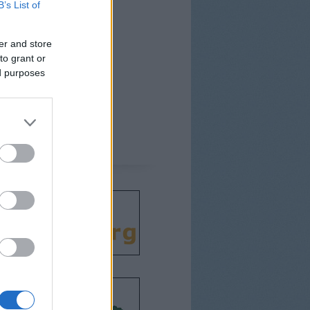
B’s List of
er and store
to grant or
ed purposes
csodát!