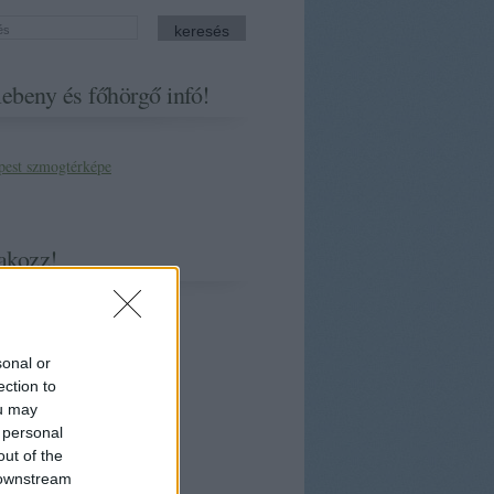
ebeny és főhörgő infó!
akozz!
sonal or
ection to
ou may
 personal
out of the
 downstream