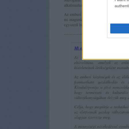
alkalmazkodni, kitérni, visszavonulni, b
authenti
Az emberi lépték első feltétele az aláz
mi magunk vagyunk, mi magunk lehetün
egyszerű hiten múlik. Ami választás kér
---------------------------------------------
Mi az ökológiai politika?
- Élől
Az ökológiai politika azokna
eltávolítása, amelyek az erős
kísérleteinek örökségeként maradt
Az emberi közösségek és az élőlé
fenntartható gazdálkodás és a
Kiindulópontja a jövő nemzedékek
hogy természeti és kulturál
változékonyságában őrizzük meg 
Célja, hogy megtörje a technikai
az életformák gazdag változatoss
alapján szervezze meg.
A mennyiségi növekedéssel szembe