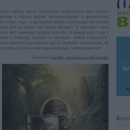
lom vallásos illetve szekularizált megközelítése nem jelentett
ásában a vallásos értékek szekularizálhatóak a spiritualitáson
 azt értette, hogy „a spiritualitás áthatja a mindennapi élet minden
 ennek kell az emberi élet alapját alkotnia”. A spirituálist olyan
yéni élet valamennyi területét irányítja, és hangsúlyozta, hogy a
tatlan a kulturális, politikai és társadalmi értékek kifejezésétől.
st nem tekintette kizárólagosan egyéni, inpiduális tartománynak, de
y politikai cselekvés kizárólagos alapjának, ösztönzőjének sem.
Képünkön:
Gandhi, Anonymous és ökopolitika
Kere