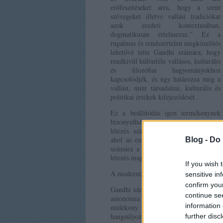
erőfeszítéseket arra, hogy a szent
szövegeket illetve vallási tradíciókat
azok eredeti kontextusában,
dogmatikusan értelmezze.” Ez a
rugalmas és rendszertelen megközelítés
lehetővé tette Gandhi számára, hogy
rendkívül különféle vallásos, kulturális
és filozófiai hagyományokhoz
kapcsolódjék, és úgy határozza meg a
vallást, mint társadalmi, kulturális és
politikai értékek kifejeződését.
Ez a beállítódás igen termékenynek
bizonyulhat a civil cselekvés és a civil
létezés számára egy olyan világban,
ahol az emberiség túlnyomó többsége
Blog -
Do 
számára a vallásos értékek az emberi
létezés magját jelentik.
If you wish 
A modernizáció hatásainak megszűrése a
sensitive in
confirm you
Gandhi ideális társadalmában a hagyomá
continue se
autonómia szorosan összefüggnek, am
information 
múlékony módon állhat harmóniában 
hangsúlyozta a jogokkal szemben, arr
further disc