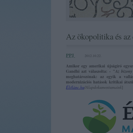
Az ökopolitika és az
PPJ
2012.10.22.
Amikor egy amerikai újságíró egysze
Gandhi azt válaszolta: - "
Az bizony
meghatározónak: az egyik a vallás
modernizációs hatások kritikai átsz
Élőlánc.hu
/Alapdokumentumaink
]