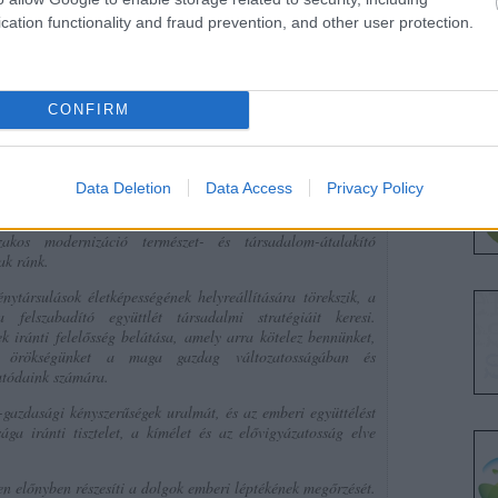
elátni, bocsánatot kérni. Alázat nélküli világ.
cation functionality and fraud prevention, and other user protection.
at. Gandhi tudta ezt. De tudjuk-e mi is? Tudjuk-e, hogy a változás
k? Tudunk-e hinni benne? Jövőnk és gyermekeink jövője ezen az
dése. Tudjuk-e az emberi léptéket választani?
CONFIRM
-----------------------------------
ánc.hu
Data Deletion
Data Access
Privacy Policy
k az akadályoknak és életidegen kényszerűségeknek az
zakos modernizáció természet- és társadalom-átalakító
ak ránk.
nytársulások életképességének helyreállítására törekszik, a
 felszabadító együttlét társadalmi stratégiáit keresi.
 iránti felelősség belátása, amely arra kötelez bennünket,
is örökségünket a maga gazdag változatosságában és
utódaink számára.
-gazdasági kényszerűségek uralmát, és az emberi együttélést
ága iránti tisztelet, a kímélet és az elővigyázatosság elve
n előnyben részesíti a dolgok emberi léptékének megőrzését.