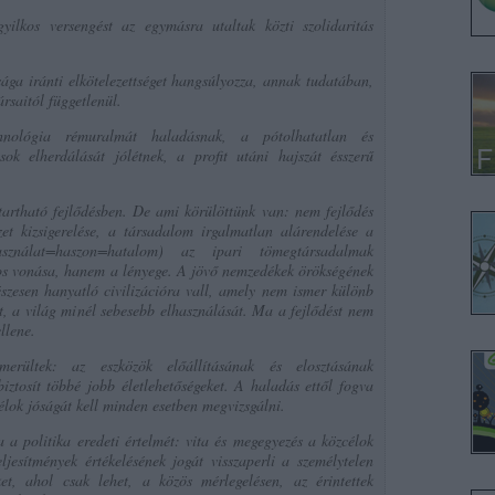
yilkos versengést az egymásra utaltak közti szolidaritás
a iránti elkötelezettséget hangsúlyozza, annak tudatában,
rsaitól függetlenül.
nológia rémuralmát haladásnak, a pótolhatatlan és
ások elherdálását jólétnek, a profit utáni hajszát ésszerű
ntartható fejlődésben. De ami körülöttünk van: nem fejlődés
et kizsigerelése, a társadalom irgalmatlan alárendelése a
asználat=haszon=hatalom) az ipari tömegtársadalmak
s vonása, hanem a lényege. A jövő nemzedékek örökségének
szesen hanyatló civilizációra vall, amely nem ismer különb
át, a világ minél sebesebb elhasználását. Ma a fejlődést nem
llene.
merültek: az eszközök előállításának és elosztásának
tosít többé jobb életlehetőségeket. A haladás ettől fogva
élok jóságát kell minden esetben megvizsgálni.
ja a politika eredeti értelmét: vita és megegyezés a közcélok
ljesítmények értékelésének jogát visszaperli a személytelen
et, ahol csak lehet, a közös mérlegelésen, az érintettek