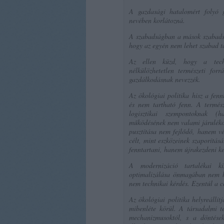
A gazdasági hatalomért folyó g
nevében korlátozná.
A szabadságban a mások szabadság
hogy az egyén nem lehet szabad tá
Az ellen küzd, hogy a tech
nélkülözhetetlen természeti forr
gazdálkodásnak nevezzék.
Az ökológiai politika hisz a fen
és nem tartható fenn. A termész
logisztikai szempontoknak (h
működésének nem valami járuléko
pusztítása nem fejlődő, hanem vé
célt, mint eszközeinek szaporítás
fenntartani, hanem újrakezdeni ke
A modernizáció tartalékai ki
optimalizálása önmagában nem biz
nem technikai kérdés. Ezentúl a c
Az ökológiai politika helyreállít
mibenléte körül. A társadalmi te
mechanizmusoktól, s a döntések