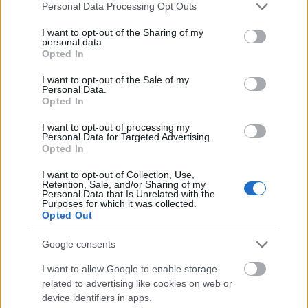
Please note that this website/app uses one or more Google
Personal Data Processing Opt Outs
services and may gather and store information including but
not limited to your visit or usage behaviour. You may click to
I want to opt-out of the Sharing of my
personal data.
grant or deny consent to Google and its third-party tags to
Opted In
use your data for below specified purposes in below Google
consent section.
I want to opt-out of the Sale of my
Personal Data.
Opted In
I want to opt-out of processing my
Personal Data for Targeted Advertising.
Opted In
I want to opt-out of Collection, Use,
Retention, Sale, and/or Sharing of my
Personal Data that Is Unrelated with the
Purposes for which it was collected.
Opted Out
Címkék:
videó
világ
válság
olajválság
fenntartható fejlődés
fenntarthatóság
olajcsúcs
hetesi
Google consents
I want to allow Google to enable storage
related to advertising like cookies on web or
device identifiers in apps.