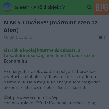
Greenr - A zöld objektív
NINCS TOVÁBB!!! (mármint ezen az
úton)
PPJ
•
2012. április 11.
2
Elértük a kőolaj kitermelés csúcsát, a
társadalmat sokáig nem lehet finanszírozni
-
Econom.hu
Az energiaforrások apadása polgárháborúkhoz
vezethet, a globális szállítási rendszer rövidesen
összeomlik. Ha a megújuló energia sem megoldás,
akkor mi? Interjú dr. Hetesi Zsolt fizikussal.