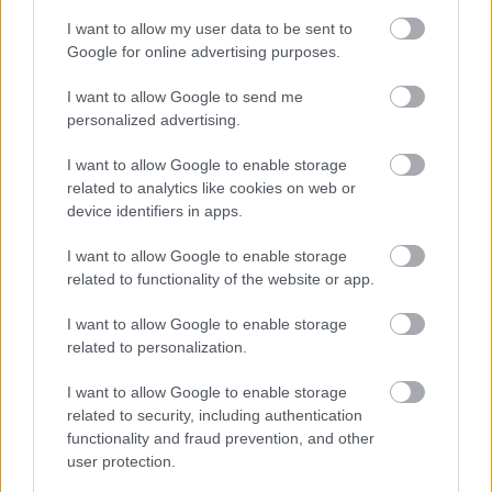
Ajánlott bejegyzések:
I want to allow my user data to be sent to
Google for online advertising purposes.
Valódi vagy bálvány - Ön mit imád
I want to allow Google to send me
Karácsonykor?
personalized advertising.
I want to allow Google to enable storage
related to analytics like cookies on web or
Szlovénia az alkotmányába írta az
device identifiers in apps.
ivóvízhez való jogot
I want to allow Google to enable storage
related to functionality of the website or app.
A világ első napenergiával működő
I want to allow Google to enable storage
repülőtere
related to personalization.
I want to allow Google to enable storage
related to security, including authentication
Cukorfalat nagyszemű állatkák eszik
functionality and fraud prevention, and other
egymást
user protection.