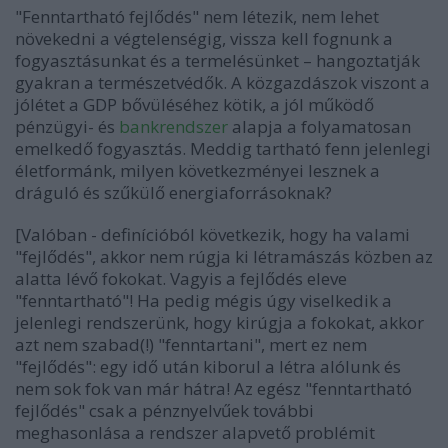
"Fenntartható fejlődés" nem létezik, nem lehet
növekedni a végtelenségig, vissza kell fognunk a
fogyasztásunkat és a termelésünket – hangoztatják
gyakran a természetvédők. A közgazdászok viszont a
jólétet a GDP bővüléséhez kötik, a jól működő
pénzügyi- és
bankrendszer
alapja a folyamatosan
emelkedő fogyasztás. Meddig tartható fenn jelenlegi
életformánk, milyen következményei lesznek a
dráguló és szűkülő energiaforrásoknak?
[Valóban - definícióból következik, hogy ha valami
"fejlődés", akkor nem rúgja ki létramászás közben az
alatta lévő fokokat. Vagyis a fejlődés eleve
"fenntartható"! Ha pedig mégis úgy viselkedik a
jelenlegi rendszerünk, hogy kirúgja a fokokat, akkor
azt nem szabad(!) "fenntartani", mert ez nem
"fejlődés": egy idő után kiborul a létra alólunk és
nem sok fok van már hátra! Az egész "fenntartható
fejlődés" csak a pénznyelvűek további
meghasonlása a rendszer alapvető problémit