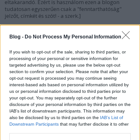
eltakarandó. Ezért is használom ezen a blogon
tudatosan egyszerűen csak a "fenntarthatóság"
jelzőt, címkét és szót! - a szerk.]
There's No Tomorrow
Blog -
Do Not Process My Personal Information
Mindent, amit a fent kivonatolt cikkben Hetesi mond,
alátámasztja a friss animációs videó alkotás, mely
If you wish to opt-out of the sale, sharing to third parties, or
összefoglalva beszél a társadalmi, pénzügyi,
processing of your personal or sensitive information for
természeti és fenntarthatósági problémákról. Egy
targeted advertising by us, please use the below opt-out
igazi humánökológiai csemege! Végkövetkeztetés?
section to confirm your selection. Please note that after your
Majd meglátjátok! (Már aki tud angolul - és kérem,
opt-out request is processed you may continue seeing
hogy aki tud,
az segítsen be a fordításban
!!! Mivel az
interest-based ads based on personal information utilized by
alábbi videó feliratát
21 nyelvre lefordították már
,
us or personal information disclosed to third parties prior to
kivéve a magyart...)
your opt-out. You may separately opt-out of the further
disclosure of your personal information by third parties on the
IAB’s list of downstream participants. This information may
also be disclosed by us to third parties on the
IAB’s List of
Downstream Participants
that may further disclose it to other
third parties.