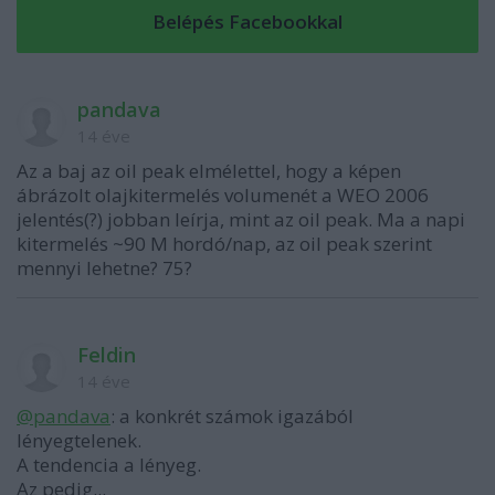
pandava
14 éve
Az a baj az oil peak elmélettel, hogy a képen
ábrázolt olajkitermelés volumenét a WEO 2006
jelentés(?) jobban leírja, mint az oil peak. Ma a napi
kitermelés ~90 M hordó/nap, az oil peak szerint
mennyi lehetne? 75?
Feldin
14 éve
@pandava
: a konkrét számok igazából
lényegtelenek.
A tendencia a lényeg.
Az pedig...