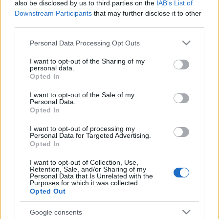
Kérlek gyertek, és hívjatok másokat is!
also be disclosed by us to third parties on the
IAB’s List of
Köszönöm.
Downstream Participants
that may further disclose it to other
third parties.
Péter
Please note that this website/app uses one or more Google
Personal Data Processing Opt Outs
services and may gather and store information including but
not limited to your visit or usage behaviour. You may click to
I want to opt-out of the Sharing of my
personal data.
grant or deny consent to Google and its third-party tags to
Opted In
use your data for below specified purposes in below Google
Címkék:
ajánló
mezőgazdaság
vidék
közgazdaság
ökopolitika
consent section.
I want to opt-out of the Sale of my
helyi gazdaság
fenntarthatóság
kutatók éjszakája
alternatív
Personal Data.
közgazdaságtan
Opted In
I want to opt-out of processing my
Personal Data for Targeted Advertising.
Opted In
Ajánlott bejegyzések:
I want to opt-out of Collection, Use,
Retention, Sale, and/or Sharing of my
Personal Data that Is Unrelated with the
Purposes for which it was collected.
Ligetvédők, fa-szbukaktivisták és más
Opted Out
belvárosi özön fa-jok
Google consents