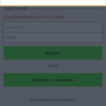
related to security, including authentication
functionality and fraud prevention, and other
Szólj hozzá!
user protection.
A hozzászóláshoz be kell lépned!
VAGY
Nincsenek hozzászólások