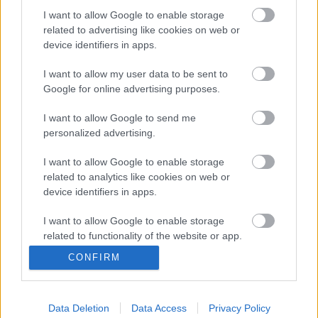
I want to allow Google to enable storage
related to advertising like cookies on web or
A világ első napenergiával működő
device identifiers in apps.
repülőtere
I want to allow my user data to be sent to
Google for online advertising purposes.
Milyen veszélyek fenyegetik a "civil zöld"
I want to allow Google to send me
szervezetek által Magyarországot?!
personalized advertising.
I want to allow Google to enable storage
related to analytics like cookies on web or
Cukorfalat nagyszemű állatkák eszik
device identifiers in apps.
egymást
I want to allow Google to enable storage
related to functionality of the website or app.
Megszűnhet a természetvédelmi mérnök
CONFIRM
I want to allow Google to enable storage
képzés
related to personalization.
Data Deletion
Data Access
Privacy Policy
I want to allow Google to enable storage