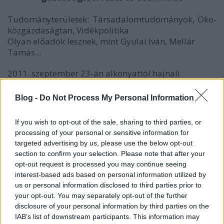
Tudományterületek: Társadalomtudományok, Öko-
közgazdaságtan, Vidékpolitika
Olyan előadók lesznek, mint Gyulai Iván, Mellár
Tamás...
2011. szeptember 23-án alkonyattól hajnali
derengésig tartó eseményfolyamban tekintjük végig
közgazdaságtudományunk és a pénzpiacok uralta
Blog -
Do Not Process My Personal Information
közgondolkodásunk válságának, alkonyának okait
és a rendezvény központi gondolata a helyi léptékű
If you wish to opt-out of the sale, sharing to third parties, or
és fókuszú gazdaságszervezés:
processing of your personal or sensitive information for
targeted advertising by us, please use the below opt-out
http://www.kutatokejszakaja.
section to confirm your selection. Please note that after your
hu/2011/esemenynaptar/esemeny.
php?
opt-out request is processed you may continue seeing
id=477&menu_id=4
interest-based ads based on personal information utilized by
us or personal information disclosed to third parties prior to
A fenti honlap folyamatosan töltődik fel, ezért
your opt-out. You may separately opt-out of the further
kísérjék figyelemmel többször is!
disclosure of your personal information by third parties on the
IAB’s list of downstream participants. This information may