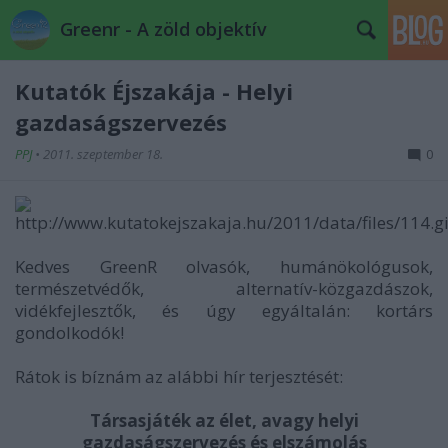
Greenr - A zöld objektív
Kutatók Éjszakája - Helyi
gazdaságszervezés
PPJ
•
2011. szeptember 18.
0
Kedves GreenR olvasók, humánökológusok,
természetvédők, alternatív-közgazdászok,
vidékfejlesztők, és úgy egyáltalán: kortárs
gondolkodók!
Rátok is bíznám az alábbi hír terjesztését:
Társasjáték az élet, avagy helyi
gazdaságszervezés és elszámolás