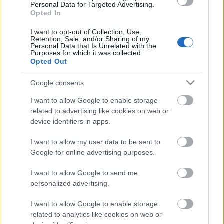
meg. … Hú! … Értem, rendben, minden jót és
Personal Data for Targeted Advertising.
üdvözlöm a kedves családot is! Visszhall!
Opted In
- Na, mit mondott a főnök, titkár úr? Pakoljunk?
I want to opt-out of Collection, Use,
- Fenéket, ne az adófizetők pénzén henyéljenek itt
Retention, Sale, and/or Sharing of my
egész nap, ahelyett, hogy a kedves tulajdonosoknak
Personal Data that Is Unrelated with the
Purposes for which it was collected.
növelnék a profitot! Ha lazsálnak tovább, a büdös
Opted Out
életben nem termelik ki ezt a ragadós szart!
Munkára fiúk!
Google consents
I want to allow Google to enable storage
related to advertising like cookies on web or
device identifiers in apps.
Címkék:
botrány
bojkott
auchan
dunakeszi
parkoló
beépítés
I want to allow my user data to be sent to
láp
kötevife
tőzegtavak
oktvf
Google for online advertising purposes.
I want to allow Google to send me
personalized advertising.
Ajánlott bejegyzések:
I want to allow Google to enable storage
related to analytics like cookies on web or