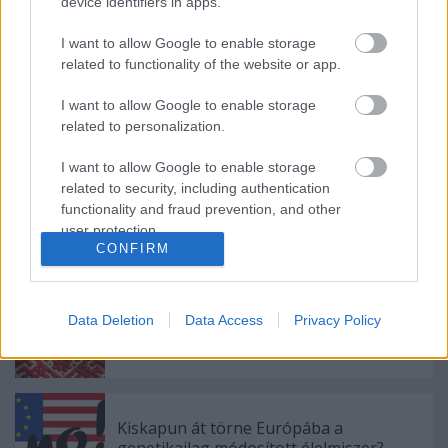
device identifiers in apps.
Új fejezet - Csernobil új köntösben
I want to allow Google to enable storage
related to functionality of the website or app.
I want to allow Google to enable storage
Háttér-kép (1789)
related to personalization.
I want to allow Google to enable storage
related to security, including authentication
functionality and fraud prevention, and other
Ligetvédők, fa-szbukaktivisták és más
user protection.
belvárosi özön fa-jok
CONFIRM
Data Deletion
Data Access
Privacy Policy
Az ökológiai szemléletű ember eo ipso
jobboldali
Kiskapun át törne Európába a