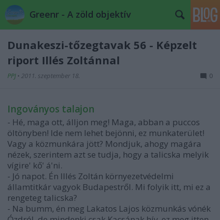
Greenr - A zöld objektív
Dunakeszi-tőzegtavak 56 - Képzelt
riport Illés Zoltánnal
PPJ
•
2011. szeptember 18.
0
Ingoványos talajon
- Hé, maga ott, álljon meg! Maga, abban a puccos
öltönyben! Ide nem lehet bejönni, ez munkaterület!
Vagy a közmunkára jött? Mondjuk, ahogy magára
nézek, szerintem azt se tudja, hogy a talicska melyik
vígire' kő' á'ni.
- Jó napot. Én Illés Zoltán környezetvédelmi
államtitkár vagyok Budapestről. Mi folyik itt, mi ez a
rengeteg talicska?
- Na bumm, én meg Lakatos Lajos közmunkás vónék
Ózdról, de mindenki csak Kacsának hív, ez meg itten