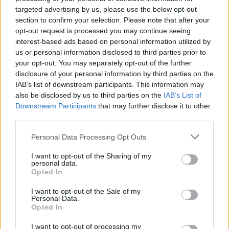
- Hát, ahogy a szemével is tetszik látni, termeljük
targeted advertising by us, please use the below opt-out
kifele a lápot.
section to confirm your selection. Please note that after your
- Kitermelik? Ember, tudja mit csinálnak maguk?
opt-out request is processed you may continue seeing
Tudja maga, hogy milyen páratlan és
interest-based ads based on personal information utilized by
felbecsülhetetlen értékű ökoszisztéma egy tőzegláp?
us or personal information disclosed to third parties prior to
Magyarországon ma minden láp törvényi védelem
your opt-out. You may separately opt-out of the further
alatt áll!
disclosure of your personal information by third parties on the
- Nekünk kérem, engedélyünk van a kitermelésre!
IAB’s list of downstream participants. This information may
- Azonnali hatállyal visszavonom! Mindenki hagyja
also be disclosed by us to third parties on the
IAB’s List of
abba a munkát!
Downstream Participants
that may further disclose it to other
third parties.
- Várjon, Illés úr...
- Államtitkár!
Please note that this website/app uses one or more Google
Personal Data Processing Opt Outs
- Persze, államizé úr, felhívom az elöljárómat, vagyis
services and may gather and store information including but
a főnököt, na. ... Kovács III. István jelentkezem. ... Igen
not limited to your visit or usage behaviour. You may click to
I want to opt-out of the Sharing of my
van egy kicsi, valami Illés Zoltán titkár úr van itt és le
personal data.
grant or deny consent to Google and its third-party tags to
Opted In
akarja állíttatni a munkát. ... Rendben, adom. ...
use your data for below specified purposes in below Google
Magával akar beszélni.
consent section.
I want to opt-out of the Sale of my
- Halló, Illés Zoltán környezetvédelmi államtitkár
Personal Data.
vagyok, minden engedélyt azonnal visszavonok! …
Opted In
Maga nekem olyat nem tud mondani, de próbálja
I want to opt-out of processing my