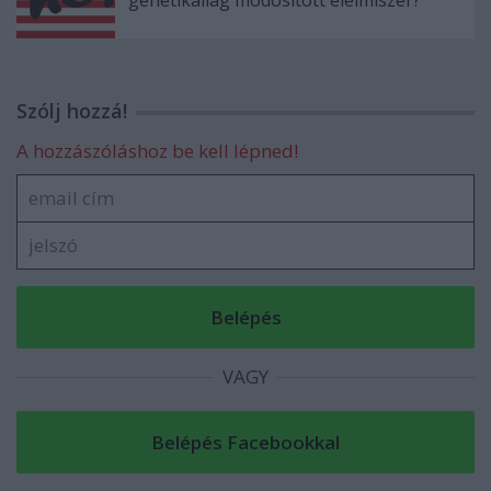
genetikailag módosított élelmiszer?
Szólj hozzá!
A hozzászóláshoz be kell lépned!
VAGY