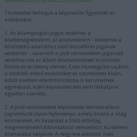
Tisztelettel felhívjuk a képviselők figyelmét az
alábbiakra:
1. Az állampolgári jogok védelme, a
kisebbségvédelem, az adatvédelem - beleértve a
közérdekű adatokhoz való hozzáférés jogának
védelmét -, valamint a jövő nemzedékek jogainak
védelme ma az állam feladatkörének különösen
fontos és érzékeny elemei. Ezek mindegyike sajátos,
a többitől eltérő eszközöket és szemléletet kíván,
adott esetben ellentmondásba is kerülhetnek
egymással, ezért képviseletüket nem láthatja el
egyetlen személy.
2. A jövő nemzedékek képviselete demokratikus
jogrendünk olyan fejleménye, amely kivívta a világ
elismerését, és hazánkat a földi élővilág
megmentéséért kibontakozó nemzetközi küzdelem
élvonalába helyezte. A négy éve alkotott, más