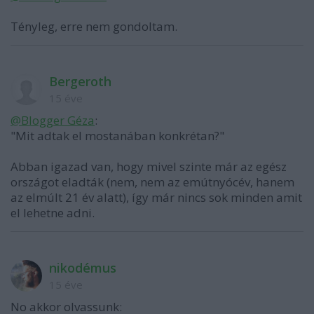
Tényleg, erre nem gondoltam.
Bergeroth
15 éve
@Blogger Géza
:
"Mit adtak el mostanában konkrétan?"
Abban igazad van, hogy mivel szinte már az egész
országot eladták (nem, nem az emútnyócév, hanem
az elmúlt 21 év alatt), így már nincs sok minden amit
el lehetne adni.
nikodémus
15 éve
No akkor olvassunk: