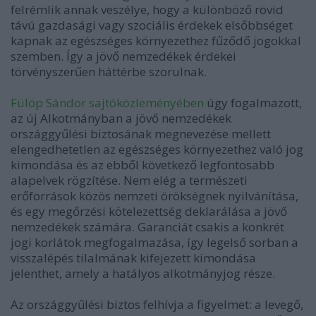
felrémlik annak veszélye, hogy a különböző rövid
távú gazdasági vagy szociális érdekek elsőbbséget
kapnak az egészséges környezethez fűződő jogokkal
szemben. Így a jövő nemzedékek érdekei
törvényszerűen háttérbe szorulnak.
Fülöp Sándor sajtóközleményében
úgy fogalmazott,
az új Alkotmányban a jövő nemzedékek
országgyűlési biztosának megnevezése mellett
elengedhetetlen az egészséges környezethez való jog
kimondása és az ebből következő legfontosabb
alapelvek rögzítése. Nem elég a természeti
erőforrások közös nemzeti örökségnek nyilvánítása,
és egy megőrzési kötelezettség deklarálása a jövő
nemzedékek számára. Garanciát csakis a konkrét
jogi korlátok megfogalmazása, így legelső sorban a
visszalépés tilalmának kifejezett kimondása
jelenthet, amely a hatályos alkotmányjog része.
Az országgyűlési biztos felhívja a figyelmet: a levegő,