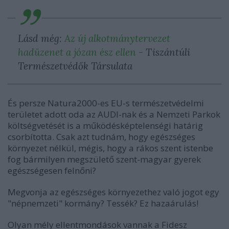
Lásd még:
Az új alkotmánytervezet
hadüzenet a józan ész ellen
- Tiszántúli
Természetvédők Társulata
És persze Natura2000-es EU-s természetvédelmi
területet adott oda az AUDI-nak és a Nemzeti Parkok
költségvetését is a működésképtelenségi határig
csorbította. Csak azt tudnám, hogy egészséges
környezet nélkül, mégis, hogy a rákos szent istenbe
fog bármilyen megszülető szent-magyar gyerek
egészségesen felnőni?
Megvonja az egészséges környezethez való jogot egy
"népnemzeti" kormány? Tessék? Ez hazaárulás!
Olyan mély ellentmondások vannak a Fidesz