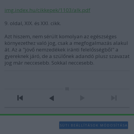
img.index.hu/cikkepek/1103/alk.pdf
9. oldal, XIX. és XXI. cikk.
Azt hiszem, nem sérült komolyan az egészséges
környezethez való jog, csak a megfogalmazás alakul
át. Az a "jövő nemzedékek iránti felelősségből" a
gyereknek járó, de a szülőnek adandó plusz szavazat
jog már neccesebb. Sokkal neccesebb.
SÜTI BEÁLLÍTÁSOK MÓDOSÍTÁSA