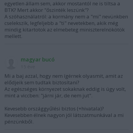
egyetlen állam sem, akkor mostantól ne is tiltsa a
BTK? Mert akkor "őszinték leszünk"?
A szóhasználatról: a kormány nem a "mi" nevünkben
cselekszik, legfeljebb a "ti" nevetekben, akik még
mindig kitartotok az elmebeteg miniszterelnökötök
mellett.
magyar bucó
15 éve
Mi a baj azzal, hogy nem ígérnek olyasmit, amit az
elődjeik sem tudtak biztosítani?
Az egészséges környezet sokaknak eddig is úgy volt,
mint a viccben: "járni jár, de nem jut".
Kevesebb országgyűlési biztos (+hivatala)?
Kevesebben élnek nagyon jól látszatmunkával a mi
pénzünkből.