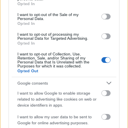
EMU
grant or deny consent to Google and its third-party tags to
Opted In
use your data for below specified purposes in below Google
15 éve
consent section.
I want to opt-out of the Sale of my
"Ha megvonja az egészséges környezethez való jogot
Personal Data.
egy "népnemzeti" kormány, az hazaárulás?" - 5 évvel
Opted In
megakasztani egy országot, népszavazással
elutasíttatni azokat a megszorításokat, amelyeknél
I want to opt-out of processing my
Personal Data for Targeted Advertising.
aztán durvábbakat vagyunk kénytelenek csupán
Opted In
már az idő múlása miatt is bevezetni, az nem
hazaárulás, meg a végsőkig a legnagyobb gőgben
I want to opt-out of Collection, Use,
Retention, Sale, and/or Sharing of my
autoriter törekvéseink mellett kardoskodni, ezzel
Personal Data that Is Unrelated with the
lejáratni az országot a világ olyan országai előtt,
Purposes for which it was collected.
Opted Out
akiknek nem falusi vályogházban volt
gyerekszobája, és a polgári létet nem a koleszban
Google consents
tették magukévá, ez sem hazaárulás, tudod mi a
hazaárulás? A benzin adóját nem csökkenteni akkor
I want to allow Google to enable storage
és annyival, amennyivel mi mondjuk, na az a
related to advertising like cookies on web or
hazaárulás. Még durvább benzinárnál hozzá sem
device identifiers in apps.
nyúlni, mert már mi vagyunk hatalmon, az nem
hazaárulás. Játszani a szavakkal és tömegével
I want to allow my user data to be sent to
hülyének nézni a saját népedet, az nem hazaárulás.
Google for online advertising purposes.