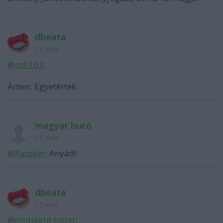
dbeata
15 éve
@roli101
:
Ámen. Egyetértek.
magyar bucó
15 éve
@Pacsker
: Anyád!
dbeata
15 éve
@midnight coder
: