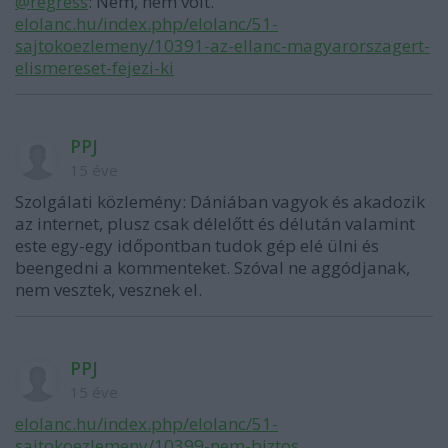
@regress
: Nem, nem volt.
elolanc.hu/index.php/elolanc/51-
sajtokoezlemeny/10391-az-ellanc-magyarorszagert-
elismereset-fejezi-ki
PPJ
15 éve
Szolgálati közlemény: Dániában vagyok és akadozik
az internet, plusz csak délelőtt és délután valamint
este egy-egy időpontban tudok gép elé ülni és
beengedni a kommenteket. Szóval ne aggódjanak,
nem vesztek, vesznek el.
PPJ
15 éve
elolanc.hu/index.php/elolanc/51-
sajtokoezlemeny/10399-nem-biztos