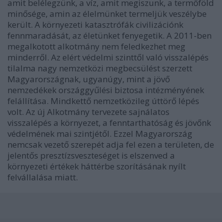
amit belélegzünk, a víz, amit megiszunk, a termőföld
minősége, amin az élelmünket termeljük veszélybe
került. A környezeti katasztrófák civilizációnk
fennmaradását, az életünket fenyegetik. A 2011-ben
megalkotott alkotmány nem feledkezhet meg
minderről. Az elért védelmi szinttől való visszalépés
tilalma nagy nemzetközi megbecsülést szerzett
Magyarországnak, ugyanúgy, mint a jövő
nemzedékek országgyűlési biztosa intézményének
felállítása. Mindkettő nemzetközileg úttörő lépés
volt. Az új Alkotmány tervezete sajnálatos
visszalépés a környezet, a fenntarthatóság és jövőnk
védelmének mai szintjétől. Ezzel Magyarország
nemcsak vezető szerepét adja fel ezen a területen, de
jelentős presztízsveszteséget is elszenved a
környezeti értékek háttérbe szorításának nyílt
felvállalása miatt.