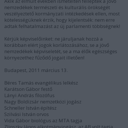
Akik az elmúlt években ismételten felléptek a jövő
nemzedékek természeti és kulturális örökségét
veszélyeztető kormányzati intézkedések ellen, most
kötelességüknek érzik, hogy kijelentsék: nem erre
adtak felhatalmazást az új parlamenti többségnek!
Kérjük képviselőinket: ne járuljanak hozzá a
korábban elért jogok korlátozásához, se a jövő
nemzedékek képviseletét, se a ma élők egészséges
környezethez fűződő jogait illetően!
Budapest, 2011 március 13.
Béres Tamás evangélikus lelkész
Karátson Gábor festő
Lányi András filozófus
Nagy Boldizsár nemzetközi jogász
Schneller István építész
Szilvási István orvos
Vida Gábor biológus az MTA tagja
Zlinszky János alkotmányjogász, az AB volt tagja.