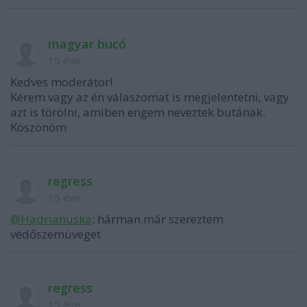
magyar bucó
15 éve
Kedves moderátor!
Kérem vagy az én válaszomat is megjelentetni, vagy
azt is törölni, amiben engem neveztek butának.
Köszönöm
regress
15 éve
@Hadrianuska
: hárman.már szereztem
védőszemüveget
regress
15 éve