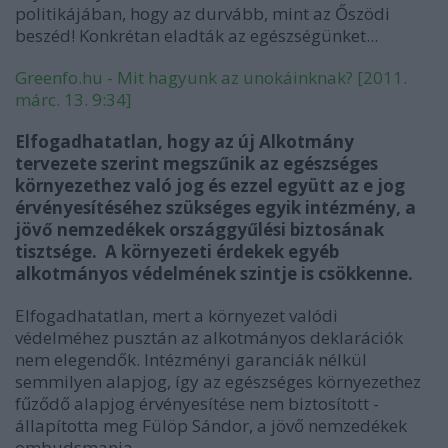
politikájában, hogy az durvább, mint az Őszödi
beszéd! Konkrétan eladták az egészségünket...
Greenfo.hu - Mit hagyunk az unokáinknak? [2011.
márc. 13. 9:34]
Elfogadhatatlan, hogy az új Alkotmány
tervezete szerint megszűnik az egészséges
környezethez való jog és ezzel együtt az e jog
érvényesítéséhez szükséges egyik intézmény, a
jövő nemzedékek országgyűlési biztosának
tisztsége. A környezeti érdekek egyéb
alkotmányos védelmének szintje is csökkenne.
Elfogadhatatlan, mert a környezet valódi
védelméhez pusztán az alkotmányos deklarációk
nem elegendők. Intézményi garanciák nélkül
semmilyen alapjog, így az egészséges környezethez
fűződő alapjog érvényesítése nem biztosított -
állapította meg Fülöp Sándor, a jövő nemzedékek
ombudsmanja.