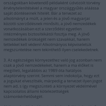
országokban követendő példaként üdvözölt törvény
érvénytelenítésével a magyar országgyűlés aláássa
saját döntéseinek hitelét. Bár a tervezet az
alkotmányt a múlt, a jelen és a jövő magyarjai
közötti szerződésnek minősíti, a jövő nemzedékek
vonatkozásában ezt a szerződést egyetlen
intézményes biztosítékától fosztja meg. A jövő
nemzedékek örökségét nem szavakkal, hanem
tettekkel kell védeni! Alkotmányos képviseletük
megszüntetése nem tekinthető ilyen cselekedetnek.
3. Az egészséges környezethez való jog azonban nem
csak a jövő nemzedékeket, hanem a ma élőket is
megilleti, legalábbis az 1989 óta hatályos
alaptörvény szerint. Semmi sem indokolja, hogy ezt
a jogukat elveszítsék, márpedig a tervezet ilyen jogot
nem ad, s így megszünteti a környezet védelmével
kapcsolatos állami kötelezettségek
számonkérhetőségét.