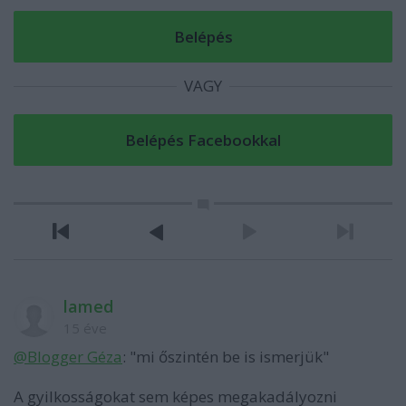
VAGY
lamed
15 éve
@Blogger Géza
: "mi őszintén be is ismerjük"
A gyilkosságokat sem képes megakadályozni