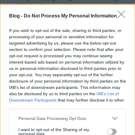
elmehet a francba...
Blog -
Do Not Process My Personal Information
sprenczl
If you wish to opt-out of the sale, sharing to third parties, or
15 éve
processing of your personal or sensitive information for
targeted advertising by us, please use the below opt-out
Jujjjjjjj fiacskáááám, ülj vissza a padba! Ez nagyon
section to confirm your selection. Please note that after your
gyenge volt. Elégtelen.
opt-out request is processed you may continue seeing
interest-based ads based on personal information utilized by
us or personal information disclosed to third parties prior to
Ezt elkúrtad Gonosz Törpe
your opt-out. You may separately opt-out of the further
disclosure of your personal information by third parties on the
15 éve
IAB’s list of downstream participants. This information may
Ha az örmények is meg tudják csinálni, hogy
also be disclosed by us to third parties on the
IAB’s List of
kikövetelik a kormányváltást , akkor Mi miért nem
Downstream Participants
that may further disclose it to other
tudunk 15 ezren kimenni a Kossuth térre és elzavarni
third parties.
ezt a Nemzeti Szar Bandát?????
Please note that this website/app uses one or more Google
Personal Data Processing Opt Outs
services and may gather and store information including but
not limited to your visit or usage behaviour. You may click to
I want to opt-out of the Sharing of my
personal data.