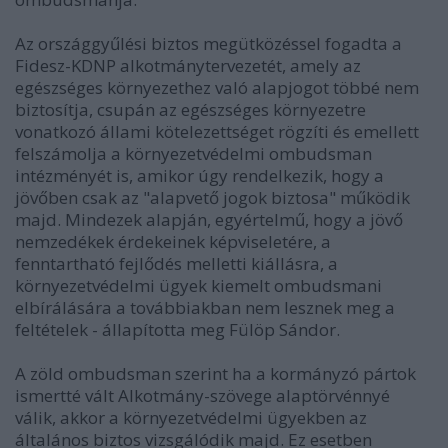
Az országgyűlési biztos megütközéssel fogadta a
Fidesz-KDNP alkotmánytervezetét, amely az
egészséges környezethez való alapjogot többé nem
biztosítja, csupán az egészséges környezetre
vonatkozó állami kötelezettséget rögzíti és emellett
felszámolja a környezetvédelmi ombudsman
intézményét is, amikor úgy rendelkezik, hogy a
jövőben csak az "alapvető jogok biztosa" működik
majd. Mindezek alapján, egyértelmű, hogy a jövő
nemzedékek érdekeinek képviseletére, a
fenntartható fejlődés melletti kiállásra, a
környezetvédelmi ügyek kiemelt ombudsmani
elbírálására a továbbiakban nem lesznek meg a
feltételek - állapította meg Fülöp Sándor.
A zöld ombudsman szerint ha a kormányzó pártok
ismertté vált Alkotmány-szövege alaptörvénnyé
válik, akkor a környezetvédelmi ügyekben az
általános biztos vizsgálódik majd. Ez esetben