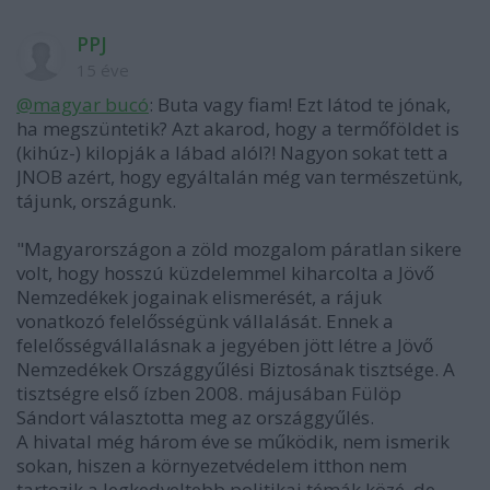
PPJ
15 éve
@magyar bucó
: Buta vagy fiam! Ezt látod te jónak,
ha megszüntetik? Azt akarod, hogy a termőföldet is
(kihúz-) kilopják a lábad alól?! Nagyon sokat tett a
JNOB azért, hogy egyáltalán még van természetünk,
tájunk, országunk.
"Magyarországon a zöld mozgalom páratlan sikere
volt, hogy hosszú küzdelemmel kiharcolta a Jövő
Nemzedékek jogainak elismerését, a rájuk
vonatkozó felelősségünk vállalását. Ennek a
felelősségvállalásnak a jegyében jött létre a Jövő
Nemzedékek Országgyűlési Biztosának tisztsége. A
tisztségre első ízben 2008. májusában Fülöp
Sándort választotta meg az országgyűlés.
A hivatal még három éve se működik, nem ismerik
sokan, hiszen a környezetvédelem itthon nem
tartozik a legkedveltebb politikai témák közé, de