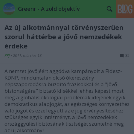
Greenr - A zöld objektív
Az új alkotmánnyal törvényszerűen
szorul háttérbe a jövő nemzedékek
érdeke
PPJ
•
2011. március 13.
35
A nemzet jövőjéért aggódva kampányolt a Fidesz-
KDNP, minduntalan olcsó ókeresztény
népszaporodásra buzdító frázisokkal és a "jövő
biztonságára" biztató klisékkel, ehhez képest most
meg a globális ökológiai problémák idejének egyik
demokratikus alapjogát, az egészséges környezethez
való jogot és ezzel együtt az e jog érvényesítéséhez
szükséges egyik intézményt, a jövő nemzedékek
országgyűlési biztosának tisztségét szüntetné meg
az új alkotmány!