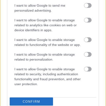
Szavazati jogot adni olyanoknak, akik csak
I want to allow Google to send me
nyerészkedésből feketézni járnak ide, meg
personalized advertising.
egyáltalán egy fillérrel nem szállnak be az ország
működtetésébe, sőt most már azok gyereke után is
I want to allow Google to enable storage
szavazati jogot adni az anyának, mert ugye kétféle
related to analytics like cookies on web or
magyar állampolgár nincsen, na az nem hazaárulás.
device identifiers in apps.
Fidesznek és fideszesnek lenni nem hazaárulás,
minden másnak hazaárulás. Hülye debilis
I want to allow Google to enable storage
fideszszavazónak lenni nem hazaárulás,
related to functionality of the website or app.
gondolkodni hazaárulás.
I want to allow Google to enable storage
related to personalization.
midnight coder
I want to allow Google to enable storage
15 éve
related to security, including authentication
@Ezt elkúrtad Gonosz Törpe
functionality and fraud prevention, and other
: Talán mert nincs
user protection.
rajtad kívül még 15 ezer olyan hülye aki azt hiszi
hogy a szocik vagy a jobbik vagy az LMP, esetleg az
MDF jobban csinálná.
CONFIRM