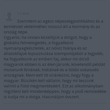
15 éve
Szerintem az egész népességpolitikához és a
természet védelméhez rosszul áll a kormány és az
ország népe.
Ugyanis, ha onnan közelítjük a dolgot, hogy a
globális felmelegedés, a fogyatkozó
nyersanyagkészletek, az ivóvíz hiánya és az
állatokfajok kipusztulása szempontjából a legjobb,
ha fogyatkozik az emberi faj, akkor mi dicső
magyarok ebben is az élen járunk, követendő példát
mutatunk Kínának, Indiának és a többi sokasodó
országnak. Nem kell itt siránkozni, hogy fogy a
magyar. Büszkén kell vállalni, hogy mi teszünk
valmit a Föld megmentéséért. Ezt az alkotmányban
rögzíteni kell mindenképpen, hogy a jövő nemzedéke
is tudja mi a dolga. Használjon óvszert.