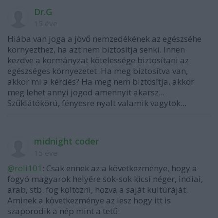
Dr.G
15 éve
Hiába van joga a jövő nemzedékének az egészséhe
környezthez, ha azt nem biztosítja senki. Innen
kezdve a kormányzat kötelessége biztosítani az
egészséges környezetet. Ha meg biztosítva van,
akkor mi a kérdés? Ha meg nem biztosítja, akkor
meg lehet annyi jogod amennyit akarsz...
Szűklátókörú, fényesre nyalt valamik vagytok...
midnight coder
15 éve
@roli101
: Csak ennek az a következménye, hogy a
fogyó magyarok helyére sok-sok kicsi néger, indiai,
arab, stb. fog költözni, hozva a saját kultúráját.
Aminek a következménye az lesz hogy itt is
szaporodik a nép mint a tetű.