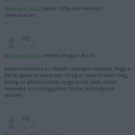
@magyar bucó
: akkor 2006-ban nem volt
demokrácia?
PPJ
15 éve
@magyar bucó
: Kedves Magyar Bucó!
Kérem elismerni az idézett szövegem alapján, hogy a
JNOB igenis és sokat tett. Amíg ez nem történik meg,
addig az általánosítást, hogy annál jobb, minél
kevesebb az országgyűlési biztos, butaságnak
veszem.
PPJ
15 éve