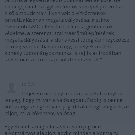
néhány jelentős ügyben fontos szerepet játszott az
első ombudsman, ilyen volt a vízközművek
privatizálásának megakadályozása, a szinte
évenkénti GMO elleni küzdelem, a génbankok
védelme, a szerencsi szalmaerőmű építésének
megakadályozása, a dunakeszi tőzegláp megvédése
és még számos hasonló úgy, amelyek mellett
komoly tudományos munka is zajlik az irodában
széles nemzetközi kapcsolatrendszerrel."
15 éve
Teljesen mindegy, mi van az alkotmányban, a
lényeg, hogy mi van a valóságban. Eddig is benne
volt az egészséghez való jog, de aki megbetegszik, az
rájön, mi a kőkemény valóság.
Egyébként, amíg a lakáshoz való jog nem
alkotmányos alapjog, addig minden alkotmány