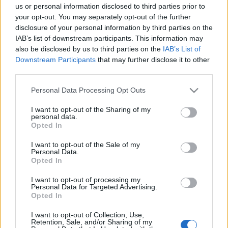
us or personal information disclosed to third parties prior to
Na Kasza Gábor például együtt tud ezzel élni. Volt
your opt-out. You may separately opt-out of the further
szerencsém a Jövő Nemzedékek Országgyűlési
disclosure of your personal information by third parties on the
Biztosának Hivatalában tartott előadását
IAB’s list of downstream participants. This information may
meghallgatni és látni.
"Photos expressing the feelings
also be disclosed by us to third parties on the
IAB’s List of
of indivuduals in the urbanism and in consumerism.
Downstream Participants
that may further disclose it to other
Crises of theindividuals and communities expressed in
third parties.
art photography."
Stage photography a javából
Please note that this website/app uses one or more Google
Gregory Crewdson
iskoláját követve. Olyan
Personal Data Processing Opt Outs
services and may gather and store information including but
vörösisazpos képet én még életemben nem láttam!
not limited to your visit or usage behaviour. You may click to
I want to opt-out of the Sharing of my
Remélem
ki lesz állítva
, mert eszméletlen, hogy
mit
personal data.
grant or deny consent to Google and its third-party tags to
mond el
az a néhány képe! Nála a természet és
Opted In
use your data for below specified purposes in below Google
(sajnos legtöbbször rossz értelemben vett) alakítója,
consent section.
I want to opt-out of the Sale of my
az ember, nem választható el.
Personal Data.
Opted In
I want to opt-out of processing my
Personal Data for Targeted Advertising.
Opted In
I want to opt-out of Collection, Use,
Retention, Sale, and/or Sharing of my