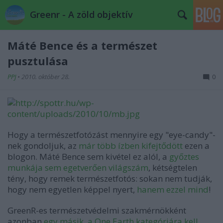
Greenr - A zöld objektív
Máté Bence és a természet
pusztulása
PPJ
•
2010. október 28.
0
Hogy a természetfotózást mennyire egy "eye-candy"-
nek gondoljuk, az
már
több
ízben
kifejtődött
ezen a
blogon. Máté Bence sem kivétel ez alól, a
győztes
munkája sem egetverően világszám
, kétségtelen
tény, hogy remek természetfotós: sokan nem tudják,
hogy nem egyetlen képpel nyert,
hanem ezzel mind
!
GreenR-es természetvédelmi szakmérnökként
azonban
egy másik, a One Earth kategóriára kell