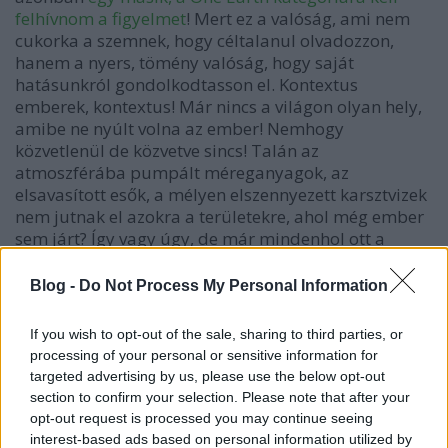
felhívnom a figyelmet
! Mert ez a valóság, ami nem
cukorka a szemnek, hogy céltalanul olvadozzon,
hanem a nyers, tömény valóság, hogy saját
hatásunkról gondolkodtasson el. Kontextus
emberek, kontextus! Már nincs a világon olyan hely,
amibe ne nyúlt volna az ember! Nemhogy
közvetlenül de közvetve sincs! Talán az
atmoszférába pumpált méreganyagok, az
elsavasított esők, a mélyen elszennyezett karsztvizek
nem jutnak el azokra a területekre, ahol még ember
sem járt? Így vagy úgy, de már mindenhol ott a
hatásunk.
Blog -
Do Not Process My Personal Information
If you wish to opt-out of the sale, sharing to third parties, or
processing of your personal or sensitive information for
targeted advertising by us, please use the below opt-out
Tehát ki kell mondanunk, hogy olyan, hogy
section to confirm your selection. Please note that after your
természetfotózás
, olyan már nincs! Deal with it. Élj
opt-out request is processed you may continue seeing
ezzel együtt.
interest-based ads based on personal information utilized by