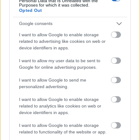
Personal Data that Is Unrelated with the
Címkék:
ajánló
fotók
eye candy
máté bence
kasza gábor
Purposes for which it was collected.
természetfotózás
Opted Out
Google consents
I want to allow Google to enable storage
related to advertising like cookies on web or
Ajánlott bejegyzések:
device identifiers in apps.
I want to allow my user data to be sent to
Valódi vagy bálvány - Ön mit imád
Google for online advertising purposes.
Karácsonykor?
I want to allow Google to send me
personalized advertising.
Szlovénia az alkotmányába írta az
I want to allow Google to enable storage
ivóvízhez való jogot
related to analytics like cookies on web or
device identifiers in apps.
Özönvíz előtt - Di Caprio
I want to allow Google to enable storage
dokumentumfilje kapcsán beszélgettünk
related to functionality of the website or app.
élőben a Petőfi TV-n