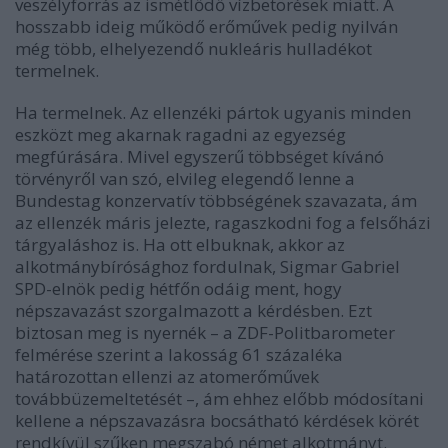
veszélyforrás az ismétlődő vízbetörések miatt. A
hosszabb ideig működő erőművek pedig nyilván
még több, elhelyezendő nukleáris hulladékot
termelnek.
Ha termelnek. Az ellenzéki pártok ugyanis minden
eszközt meg akarnak ragadni az egyezség
megfúrására. Mivel egyszerű többséget kívánó
törvényről van szó, elvileg elegendő lenne a
Bundestag konzervatív többségének szavazata, ám
az ellenzék máris jelezte, ragaszkodni fog a felsőházi
tárgyaláshoz is. Ha ott elbuknak, akkor az
alkotmánybírósághoz fordulnak, Sigmar Gabriel
SPD-elnök pedig hétfőn odáig ment, hogy
népszavazást szorgalmazott a kérdésben. Ezt
biztosan meg is nyernék – a ZDF-Politbarometer
felmérése szerint a lakosság 61 százaléka
határozottan ellenzi az atomerőművek
továbbüzemeltetését –, ám ehhez előbb módosítani
kellene a népszavazásra bocsátható kérdések körét
rendkívül szűken megszabó német alkotmányt.