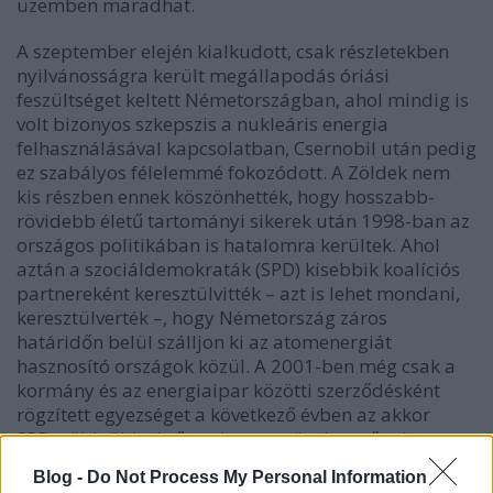
üzemben maradhat.
A szeptember elején kialkudott, csak részletekben
nyilvánosságra került megállapodás óriási
feszültséget keltett Németországban, ahol mindig is
volt bizonyos szkepszis a nukleáris energia
felhasználásával kapcsolatban, Csernobil után pedig
ez szabályos félelemmé fokozódott. A Zöldek nem
kis részben ennek köszönhették, hogy hosszabb-
rövidebb életű tartományi sikerek után 1998-ban az
országos politikában is hatalomra kerültek. Ahol
aztán a szociáldemokraták (SPD) kisebbik koalíciós
partnereként keresztülvitték – azt is lehet mondani,
keresztülverték –, hogy Németország záros
határidőn belül szálljon ki az atomenergiát
hasznosító országok közül. A 2001-ben még csak a
kormány és az energiaipar közötti szerződésként
rögzített egyezséget a következő évben az akkor
SPD–zöld többségű parlament törvényerőre is
emelte.
Blog -
Do Not Process My Personal Information