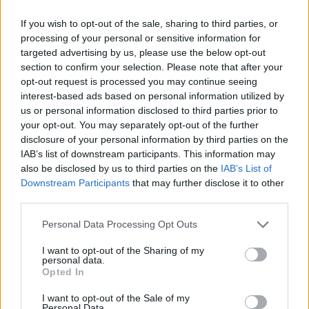
Atomerőmű Frankfurt mellett
If you wish to opt-out of the sale, sharing to third parties, or
Fotó:
AP/ Michael Probst
processing of your personal or sensitive information for
targeted advertising by us, please use the below opt-out
Ezt a törvényt kívánja most újraírni Angela Merkel
section to confirm your selection. Please note that after your
(CDU) kancellár és Guido Westerwelle (FDP)
opt-out request is processed you may continue seeing
interest-based ads based on personal information utilized by
alkancellár-külügyminiszter keresztény–liberális
us or personal information disclosed to third parties prior to
kormánya. Túl nagy meglepetés mindazonáltal
your opt-out. You may separately opt-out of the further
senkit nem érhetett: már a tavalyi választási
disclosure of your personal information by third parties on the
kampányban kiderült, majd a koalíciós
IAB’s list of downstream participants. This information may
szerződésben meg is ígérték: felülvizsgálják az
also be disclosed by us to third parties on the
IAB’s List of
atomerőművek leállításának projektjét, amit Merkel
Downstream Participants
that may further disclose it to other
2005 és 2009 közötti kancellársága idején csak azért
third parties.
nem tehetett meg, mert a vele akkor
nagykoalícióban kormányzó SPD úgy védte az
Please note that this website/app uses one or more Google
Personal Data Processing Opt Outs
eredetileg a Zöldektől származó ötletet, mint a saját
services and may gather and store information including but
gyermekét. Most azonban, hogy szabad lett a pálya,
not limited to your visit or usage behaviour. You may click to
I want to opt-out of the Sharing of my
personal data.
a jelek szerint a szükséges önkontrollt is félretette a
grant or deny consent to Google and its third-party tags to
Opted In
kancellár, és sok megfigyelő szerint politikai
use your data for below specified purposes in below Google
pályafutása legsúlyosabb hibáját követte el.
consent section.
I want to opt-out of the Sale of my
Personal Data.