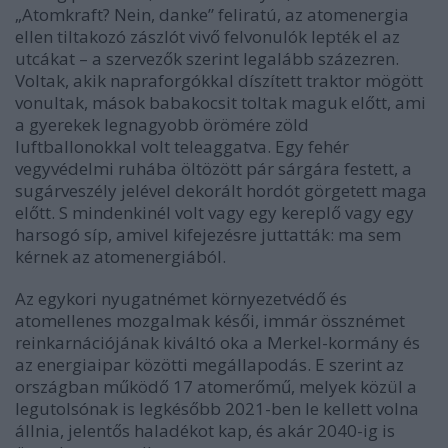
„Atomkraft? Nein, danke” feliratú, az atomenergia
ellen tiltakozó zászlót vivő felvonulók lepték el az
utcákat – a szervezők szerint legalább százezren.
Voltak, akik napraforgókkal díszített traktor mögött
vonultak, mások babakocsit toltak maguk előtt, ami
a gyerekek legnagyobb örömére zöld
luftballonokkal volt teleaggatva. Egy fehér
vegyvédelmi ruhába öltözött pár sárgára festett, a
sugárveszély jelével dekorált hordót görgetett maga
előtt. S mindenkinél volt vagy egy kereplő vagy egy
harsogó síp, amivel kifejezésre juttatták: ma sem
kérnek az atomenergiából.
Az egykori nyugatnémet környezetvédő és
atomellenes mozgalmak késői, immár össznémet
reinkarnációjának kiváltó oka a Merkel-kormány és
az energiaipar közötti megállapodás. E szerint az
országban működő 17 atomerőmű, melyek közül a
legutolsónak is legkésőbb 2021-ben le kellett volna
állnia, jelentős haladékot kap, és akár 2040-ig is