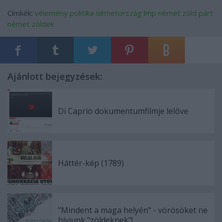
Címkék:
vélemény
politika
németország
lmp
német zöld párt
német zöldek
Ajánlott bejegyzések:
Di Caprio dokumentumfilmje lelőve
Háttér-kép (1789)
"Mindent a maga helyén" - vörösöket ne
hívjunk "zöldeknek"!