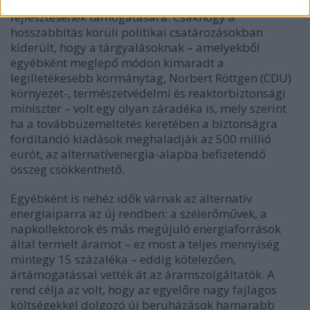
meg a négyek az alternatív energiaforrások
fejlesztésének támogatására. Csakhogy a
hosszabbítás körüli politikai csatározásokban
kiderült, hogy a tárgyalásoknak – amelyekből
egyébként meglepő módon kimaradt a
legilletékesebb kormánytag, Norbert Röttgen (CDU)
környezet-, természetvédelmi és reaktorbiztonsági
miniszter – volt egy olyan záradéka is, mely szerint
ha a továbbüzemeltetés keretében a biztonságra
fordítandó kiadások meghaladják az 500 millió
eurót, az alternatívenergia-alapba befizetendő
összeg csökkenthető.
Egyébként is nehéz idők várnak az alternatív
energiaiparra az új rendben: a szélerőművek, a
napkollektorok és más megújuló energiaforrások
által termelt áramot – ez most a teljes mennyiség
mintegy 15 százaléka – eddig kötelezően,
ártámogatással vették át az áramszolgáltatók. A
rend célja az volt, hogy az egyelőre nagy fajlagos
költségekkel dolgozó új beruházások hamarabb