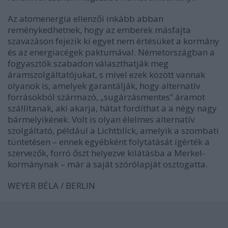
Az atomenergia ellenzői inkább abban
reménykedhetnek, hogy az emberek másfajta
szavazáson fejezik ki egyet nem értésüket a kormány
és az energiacégek paktumával. Németországban a
fogyasztók szabadon választhatják meg
áramszolgáltatójukat, s mivel ezek között vannak
olyanok is, amelyek garantálják, hogy alternatív
forrásokból származó, „sugárzásmentes” áramot
szállítanak, aki akarja, hátat fordíthat a a négy nagy
bármelyikének. Volt is olyan élelmes alternatív
szolgáltató, például a Lichtblick, amelyik a szombati
tüntetésen – ennek egyébként folytatását ígérték a
szervezők, forró őszt helyezve kilátásba a Merkel-
kormánynak – már a saját szórólapját osztogatta.
WEYER BÉLA / BERLIN