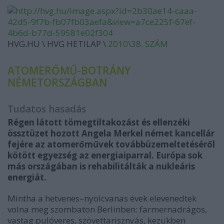
HVG.HU \ HVG HETILAP \
2010\38. SZÁM
ATOMERŐMŰ-BOTRÁNY
NÉMETORSZÁGBAN
Tudatos hasadás
Régen látott tömegtiltakozást és ellenzéki
össztüzet hozott Angela Merkel német kancellár
fejére az atomerőművek továbbüzemeltetéséről
kötött egyezség az energiaiparral. Európa sok
más országában is rehabilitálták a nukleáris
energiát.
Mintha a hetvenes–nyolcvanas évek elevenedtek
volna meg szombaton Berlinben: farmernadrágos,
vastag pulóveres, szövettarisznyás, kezükben