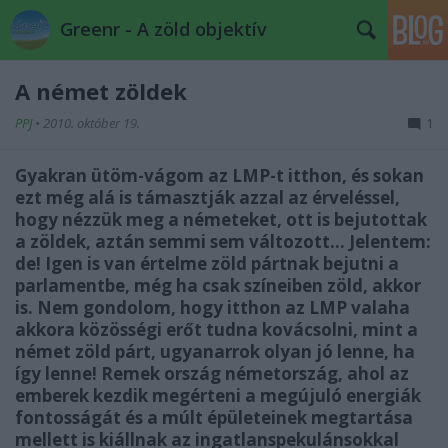
Greenr - A zöld objektív
A német zöldek
PPJ
•
2010. október 19.
1
Gyakran ütöm-vágom az LMP-t itthon, és sokan
ezt még alá is támasztják azzal az érveléssel,
hogy nézzük meg a németeket, ott is bejutottak
a zöldek, aztán semmi sem változott... Jelentem:
de! Igen is van értelme zöld pártnak bejutni a
parlamentbe, még ha csak színeiben zöld, akkor
is. Nem gondolom, hogy itthon az LMP valaha
akkora közösségi erőt tudna kovácsolni, mint a
német zöld párt, ugyanarrok olyan jó lenne, ha
így lenne! Remek ország németország, ahol az
emberek kezdik megérteni a megújuló energiák
fontosságát és a múlt épületeinek megtartása
mellett is kiállnak az ingatlanspekulánsokkal