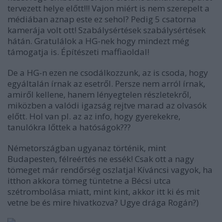
tervezett helye előtt!!! Vajon miért is nem szerepelt a
médiában aznap este ez sehol? Pedig 5 csatorna
kamerája volt ott! Szabálysértések szabálysértések
hátán. Gratulálok a HG-nek hogy mindezt még
támogatja is. Építészeti maffiaoldal!
De a HG-n ezen ne csodálkozzunk, az is csoda, hogy
egyáltalán írnak az esetről. Persze nem arról írnak,
amiről kellene, hanem lényegtelen részletekről,
miközben a valódi igazság rejtve marad az olvasók
előtt. Hol van pl. az az info, hogy gyerekekre,
tanulókra lőttek a hatóságok???
Németországban ugyanaz történik, mint
Budapesten, félreértés ne essék! Csak ott a nagy
tömeget már rendőrség oszlatja! Kíváncsi vagyok, ha
itthon akkora tömeg tüntetne a Bécsi utca
szétrombolása miatt, mint kint, akkor itt ki és mit
vetne be és mire hivatkozva? Ugye drága Rogán?)