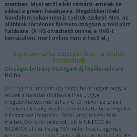
szemben. Most erről a két témáról emelek be
cikket a greenr hasábjaira. Megdöbbentőek!
Gondolom sokan nem is tudtok ezekről. Nos, az
alábbiak történnek Németországban a zöld párt
hatására. (A HG olvasható online, a HVG-t
bemásolom, mert online nem érhető el.)
Ingatlanmaffia Stuttgartban - a zöldek
tiltakoznak
Országos botrány Stuttgart új főpályaudvara
-
HG.hu
(És a hg már megint úgy állítja be az ügyet, hogy a
zöldek a haladás útjában állnak... Ugye
megszokhattuk már ezt a HG-től mikor az izraeli
érdekeket kiszolgálva ferdítve mutatta be a tényeket
a Foster ház (zeppelin - Bécsi utca) megépítése
mellett. Ott is tüntetés volt, ott is UNESCO és
ISCOMOS állt ki. Pedig 180 méter hossú, egymás
kezét fogó emberekből álló élőlánc alakult az épület