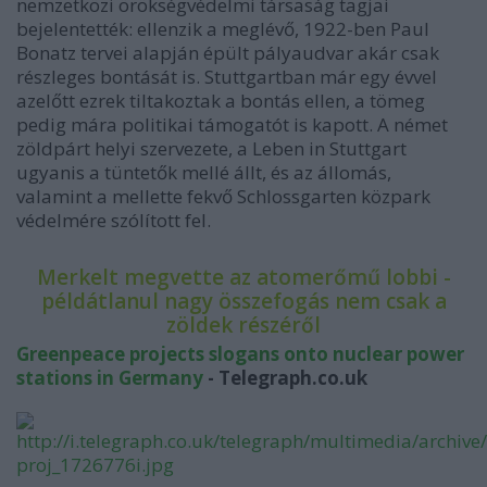
nemzetközi örökségvédelmi társaság tagjai
bejelentették: ellenzik a meglévő, 1922-ben Paul
Bonatz tervei alapján épült pályaudvar akár csak
részleges bontását is. Stuttgartban már egy évvel
azelőtt ezrek tiltakoztak a bontás ellen, a tömeg
pedig mára politikai támogatót is kapott. A német
zöldpárt helyi szervezete, a Leben in Stuttgart
ugyanis a tüntetők mellé állt, és az állomás,
valamint a mellette fekvő Schlossgarten közpark
védelmére szólított fel.
Merkelt megvette az atomerőmű lobbi -
példátlanul nagy összefogás nem csak a
zöldek részéről
Greenpeace projects slogans onto nuclear power
stations in Germany
- Telegraph.co.uk