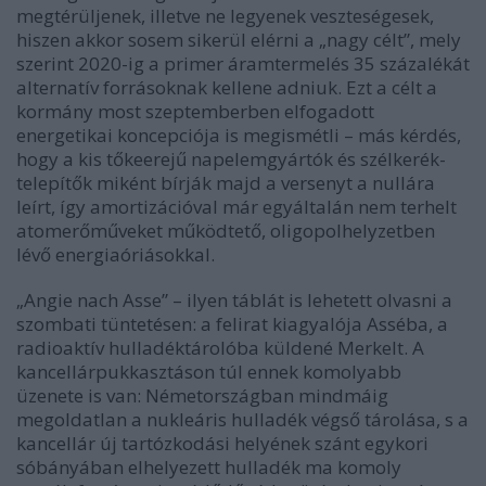
megtérüljenek, illetve ne legyenek veszteségesek,
hiszen akkor sosem sikerül elérni a „nagy célt”, mely
szerint 2020-ig a primer áramtermelés 35 százalékát
alternatív forrásoknak kellene adniuk. Ezt a célt a
kormány most szeptemberben elfogadott
energetikai koncepciója is megismétli – más kérdés,
hogy a kis tőkeerejű napelemgyártók és szélkerék-
telepítők miként bírják majd a versenyt a nullára
leírt, így amortizációval már egyáltalán nem terhelt
atomerőműveket működtető, oligopolhelyzetben
lévő energiaóriásokkal.
„Angie nach Asse” – ilyen táblát is lehetett olvasni a
szombati tüntetésen: a felirat kiagyalója Asséba, a
radioaktív hulladéktárolóba küldené Merkelt. A
kancellárpukkasztáson túl ennek komolyabb
üzenete is van: Németországban mindmáig
megoldatlan a nukleáris hulladék végső tárolása, s a
kancellár új tartózkodási helyének szánt egykori
sóbányában elhelyezett hulladék ma komoly