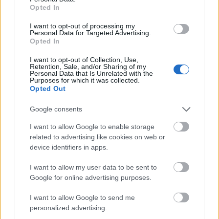
Opted In
Mégpedig azzal, hogy az esetleges „néhány évvel”
való továbbüzemeltetés helyett akár húsz évre is
I want to opt-out of processing my
felsrófolható többletidőt adott az
Personal Data for Targeted Advertising.
Opted In
atomerőműveknek, ami az átlagember számára
megfoghatatlan távolságba helyezi az
I want to opt-out of Collection, Use,
atomenergiától való megszabadulást. Másrészt
Retention, Sale, and/or Sharing of my
Personal Data that Is Unrelated with the
pedig olyan előnyös feltételeket kínált az
Purposes for which it was collected.
energiaiparnak, hogy a parlament alsóháza, a
Opted Out
Bundestag múlt heti plenáris ülésén ellenzéki
politikusok a „konszernek kancellárjának” titulálták
Google consents
Merkelt. Arra utalva ezzel, hogy a négy nagy
I want to allow Google to enable storage
energetikai konszern – az E.On, az RWE, az EnBW és a
related to advertising like cookies on web or
Vattenfall – oly mértékű extraprofitra tesz szert a
device identifiers in apps.
megállapodásból, és ebből oly keveset juttat vissza
a közjó céljaira, mintha kizárólag az ő érdekeiket
I want to allow my user data to be sent to
vette volna figyelembe a kormány az egyezség
Google for online advertising purposes.
kidolgozásakor. Gregor Gysi, a Baloldal
frakcióvezetője egyenesen hivatali esküjének
I want to allow Google to send me
megszegésével vádolta Merkelt, merthogy az eskü
personalized advertising.
szerint a német nép javát gyarapítani, a károktól