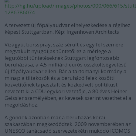
A tervezett új főpályaudvar elhelyezkedése a régihez
képest Stuttgartban. Kép: Ingenhoven Architects
Vízágyú, borsspray, száz sérült és egy fél szemére
megvakult nyugdíjas tüntető: ez a mérlege a
legutóbbi tüntetéseknek Stuttgart legfontosabb
beruházása, a 4,5 milliárd eurós összköltségvetésű
új főpályaudvar ellen. Bár a tartományi kormány a
minap a tiltakozók és a beruházó felek közötti
közvetítőnek tapasztalt és közkedvelt politikust
nevezett ki a CDU egykori vezetője, a 80 éves Heiner
Geissler személyében, ez kevesek szerint vezethet el a
megoldáshoz.
A gondok azonban már a beruházás korai
szakaszában megkezdődtek. 2009 novemberében az
UNESCO tanácsadó szervezetekétn működő ICOMOS