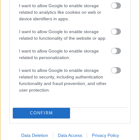
megvédeni lenne kötelessége, és szerinte most
I want to allow Google to enable storage
éppen az ellenkezőjét teszi.
related to analytics like cookies on web or
device identifiers in apps.
A legszerényebb számítások szerint is legalább 62
milliárd euró többletnyereségre tenne szert a „nagy
I want to allow Google to enable storage
négyes” a futamidő-meghosszabbításból akkor is,
related to functionality of the website or app.
ha 2040-ig egyetlen centtel sem emelnék az energia
I want to allow Google to enable storage
fogyasztói árát. De rendszeresen emelik, így az Öko-
related to personalization.
institut nevű környzetgazdasági kutatóintézet
számításai szerint 126 milliárd lesz a plusznyereség.
I want to allow Google to enable storage
Ebből persze könnyedén kifizetik azt az évenkénti 2,3
related to security, including authentication
milliárdos fűtőelemadót, amit a kormány kialkudott
functionality and fraud prevention, and other
ellenszolgáltatásként. Különös tekintettel arra, hogy
user protection.
csak 2016-ig kell fizetniük – ráadásul leírhatják a
kommunális adóból, nehéz anyagi helyzetbe hozva
ezzel az atomerőműveknek helyet adó, eddig a helyi
adót beszedő településeket.
CONFIRM
De szemfényvesztés-színezete van a másik, 15
milliárd eurós ellenszolgáltatásnak is: ennyit ígértek
Data Deletion
Data Access
Privacy Policy