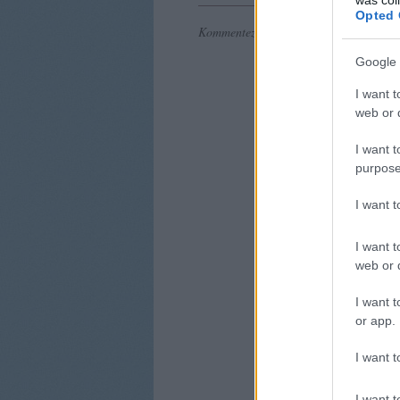
Opted 
Kommentezéshez
lépj be
, vagy
regisztrál
Google 
I want t
web or d
I want t
purpose
I want 
I want t
web or d
I want t
or app.
I want t
I want t