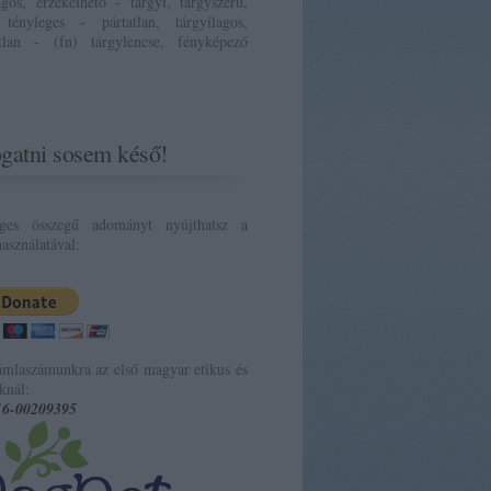
ágos, érzékelhető - tárgyi, tárgyszerű,
 tényleges - pártatlan, tárgyilagos,
atlan - (fn) tárgylencse, fényképező
gatni sosem késő!
eges összegű adományt nyújthatsz a
asználatával:
ámlaszámunkra az első magyar etikus és
knál:
16-00209395