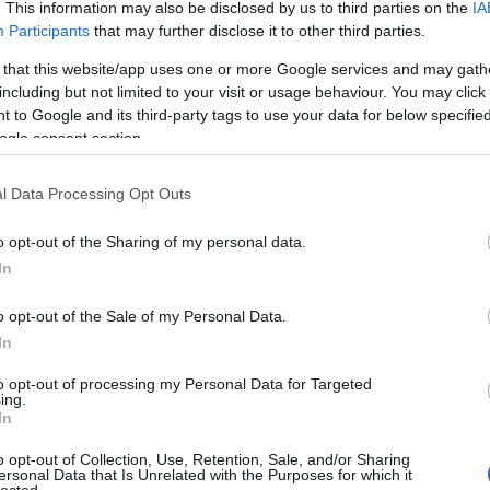
fiatal gazdák és
feltöltött víz?!
. This information may also be disclosed by us to third parties on the
IA
az ökológiai
Participants
that may further disclose it to other third parties.
önellátás
szolgálatában
 that this website/app uses one or more Google services and may gath
including but not limited to your visit or usage behaviour. You may click 
 to Google and its third-party tags to use your data for below specifi
ogle consent section.
100% kézműves
szendvics: 1500$
és 6 hónap
l Data Processing Opt Outs
munkája
Láss 
o opt-out of the Sharing of my personal data.
In
o opt-out of the Sale of my Personal Data.
id/2380475
In
to opt-out of processing my Personal Data for Targeted
ing.
i tartalomnak minősülnek, értük a
szolgáltatás technikai
üzemeltetője semmilyen felelősséget nem vállal, azokat
szletek a
Felhasználási feltételekben
és az
adatvédelmi tájékoztatóban
.
In
o opt-out of Collection, Use, Retention, Sale, and/or Sharing
ersonal Data that Is Unrelated with the Purposes for which it
lected.