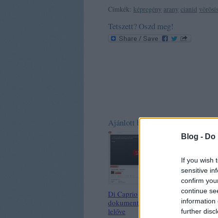
Címkék:
képregény
arany
cianid
vörösi
Tetszett? Oszd meg!
Ajánlott bejegyzések:
Blog -
Do 
If you wish 
sensitive in
confirm you
continue se
Di Caprio
Új fejezet -
information 
dokumentumfilmje
Csernobil új
lelőve
köntösben
further disc