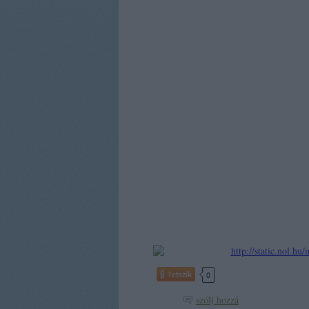
Tetszik
0
szólj hozzá