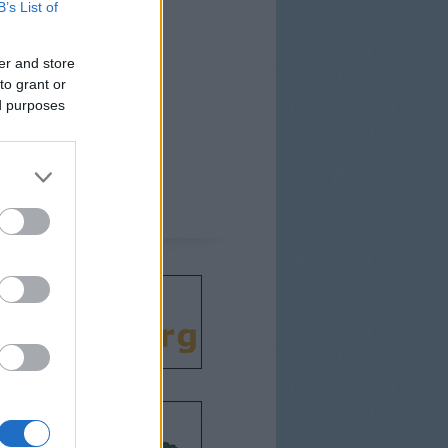
B’s List of
er and store
to grant or
ed purposes
csodát!