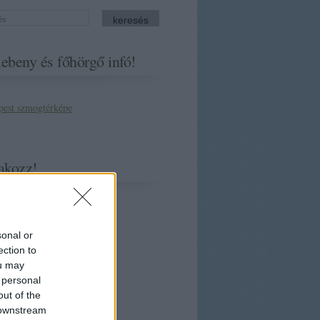
ebeny és főhörgő infó!
akozz!
sonal or
ection to
ou may
 personal
out of the
 downstream