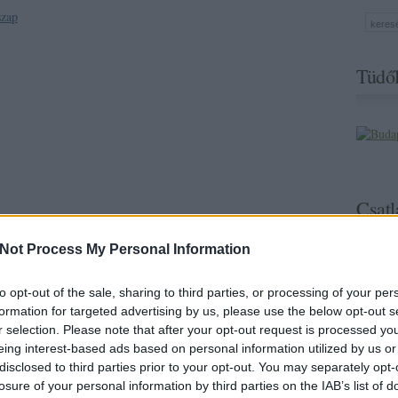
szap
Tüdől
Csatl
Not Process My Personal Information
to opt-out of the sale, sharing to third parties, or processing of your per
formation for targeted advertising by us, please use the below opt-out s
r selection. Please note that after your opt-out request is processed y
eing interest-based ads based on personal information utilized by us or
Normafelmutatás:
Vízzel feltöltött
disclosed to third parties prior to your opt-out. You may separately opt-
megújuló
táj vagy
települések a
tájhasználattal
losure of your personal information by third parties on the IAB’s list of