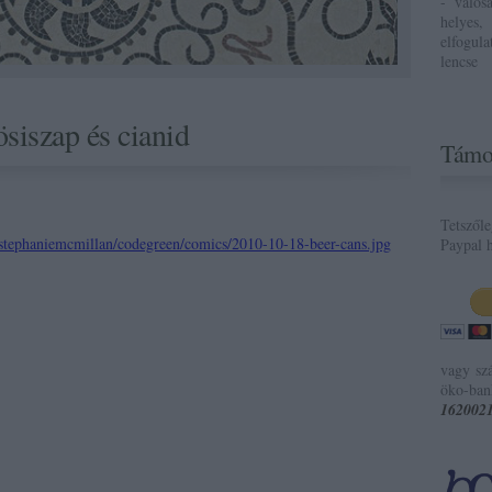
- valós
helyes,
elfogul
lencse
siszap és cianid
Támo
Tetszől
Paypal h
vagy sz
öko-ban
162002