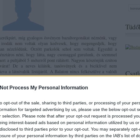
Tüdől
 kerékpárt, míg gyalogos ösvényen bazaltorgonákat néznénk, vagy
 irodák nem voltak olyan kedvesek, hogy megengedjék, hogy
osan nézelődünk. Őrzött parkolók sehol sem voltak. Egyedül a
pénztáros néni, hogy látta, nagy csomaggal gurulunk, és szemmel
 mert a pultjából 5 méterről pont rálátott. Nagyon köszönjük ezúton
árat! De a neves kilátók, tanösvények és a biciklivel nem
zva a látnivalók listájáról. A Balaton nincs felkészülve a valódi
Csatl
leihen, nincs egy szál csomag se, bankkártya a zsebben" féle puritán
Not Process My Personal Information
l meg
 Balaton Körút nevű út, akkor az kiépített, ápolt, karbantartott,
to opt-out of the sale, sharing to third parties, or processing of your per
emberchenek miatt is.
A
formation for targeted advertising by us, please use the below opt-out s
áltozó volt. Volt ahol
r selection. Please note that after your opt-out request is processed y
Airbus A380 vagyok és
eing interest-based ads based on personal information utilized by us or
mál kerékpárút minőség,
disclosed to third parties prior to your opt-out. You may separately opt-
onallal. Aztán volt ennek
Volt még az egysávos "ha
losure of your personal information by third parties on the IAB’s list of