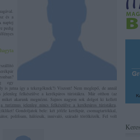
agával.
ész és a
A naptej
re pedig
őfényes
 hagyta
zállító
erékpár
zonban?
ég egy
ely is jutna így a tekergőknek?) Viszont! Nem meglepő, de annál
 jelenleg felkészülve a kerékpáros túristákra. Már otthon (az
gy miket akarunk megnézni. Sajnos nagyon sok dolgot ki kellett
t
a turizmus jelenleg nincs felkészülve a kerékpáros túristákra
.
ikliket! Gondoljatok bele: két jóféle kerékpár, csomagtartókkal,
sátor, polifoam, hálózsák, innivaló, száradó törölközők. Fel volt
Kere