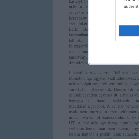
kastélyt (ismételten a kerékpárokra "se
authenti
után a védett gesztenyefasor ad k
árnyékos menetszelet, majd Fenékpusz
kerékpárutat jelző tábla alatt kis
szemünket a felirat, hogy "400 éves 
Berki Betérő" és tényleg, a 40
kocsmában korhű belsőre és olcsó
leltünk. Balatonberénynél a Csi
félszigetről hiába írták az internet
csodás madárvilága van, ott nemhogy k
tanösvény, de még csak egy keskeny s
dzsindzsás út sem volt, hogy megtekint
Innentől kezdve viszont "délipart" va
Monoton táj, egybeolvadt üdülőövezet
már a polgármesterek sem tudják, hog
városhatár hol kezdődik. Hosszú kilom
át csak egyetlen egyenes út, a hajtás vé
legnagyobb, hátul legkisebb tán
Meditáció a javából. A két kar bemere
nyak nem mozog, a szem előremere
nincs hova és mit bámészkodniuk. Ez 
ÚT. A térd már úgy forog, mintha eg
szellemé lenne, már nem érzem, hog
testem hajtaná a pedált, csak suhanok