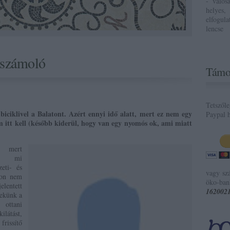
- valós
helyes,
elfogul
lencse
eszámoló
Támo
Tetszől
biciklivel a Balatont. Azért ennyi idő alatt, mert ez nem egy
Paypal h
m itt kell (később kiderül, hogy van egy nyomós ok, ami miatt
, mert
nt, mi
zeti- és
vagy sz
ton nem
öko-ban
elentett
162002
nekünk a
 ottani
ilátást,
frissítő