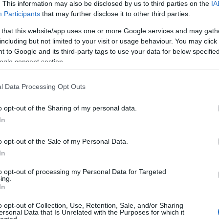
közés" című móka. De
. This information may also be disclosed by us to third parties on the
IA
 cifrázva volt spontán
Participants
that may further disclose it to other third parties.
errel. Előre az ilyesmit
 első kerék a nyakánál
 that this website/app uses one or more Google services and may gath
ül a 1,5 L kis műanyag
including but not limited to your visit or usage behaviour. You may click 
ály, akkor néz vissza,
 to Google and its third-party tags to use your data for below specifi
oglár. Valamiért ott a
ogle consent section.
fa dolog a fák gyökere
ngaútnak hívni és mivel a
k könnyen elveszteni ezért a so called "bringaút" melletti útra
l Data Processing Opt Outs
táblát" is tettek végig. Gondolom az irodájuk rálátással bír a
val amire már az elején ki akartam térni a Balatonkörbebicaj
Láss 
tban az az, hogy egy országúti kerékpár kereke 30-40 km/h-s
o opt-out of the Sharing of my personal data.
 a körtúráról.
In
o opt-out of the Sale of my Personal Data.
 óta gyűjtöttük minden fém kétszázasunkat egy malacperselybe.
In
hez már csak egy kicsit kellett hozzáadni, hogy kényelmesen
eljesen értelmetlen kempingpénzt (nyáron amúgy sem nagy cucc
to opt-out of processing my Personal Data for Targeted
ad az erdőben zuhanyzásképp) inkább értelmes gasztronómiai
ing.
dog-hamburger-sültkrumpli volt az élelem, hanem pl. badacsonyi
In
 a csárdák kínálata. Apropó csárdák. A Zsindelyes csárdába
zabják" a fejeteket. "Egészen véletlenül" a 3e ft-os Csülök tál
o opt-out of Collection, Use, Retention, Sale, and/or Sharing
 és még a pincérnő elkezdte bizonygatni, hogy én rendeltem rosszul
ersonal Data that Is Unrelated with the Purposes for which it
ndeltem... De ezt a fajta vendéglátást
ugye itthon már meg is
lected.