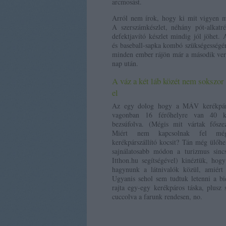
arcmosást.
Arról nem írok, hogy ki mit vigyen m
A szerszámkészlet, néhány pót-alkatr
defektjavító készlet mindig jól jöhet. 
és baseball-sapka kombó szükségességé
minden ember rájön már a második ver
nap után.
A váz a két láb közét nem sokszor
el
Az egy dolog hogy a MÁV kerékpárs
vagonban 16 férőhelyre van 40 k
bezsúfolva. (Mégis mit vártak fősze
Miért nem kapcsolnak fel m
kerékpárszállító kocsit? Tán még ülőh
sajnálatosabb módon a turizmus sincs
Itthon.hu segítségével) kinéztük, ho
hagynunk a látnivalók közül, amiér
Ugyanis sehol sem tudtuk letenni a bic
rajta egy-egy kerékpáros táska, plusz 
cuccolva a farunk rendesen, no.