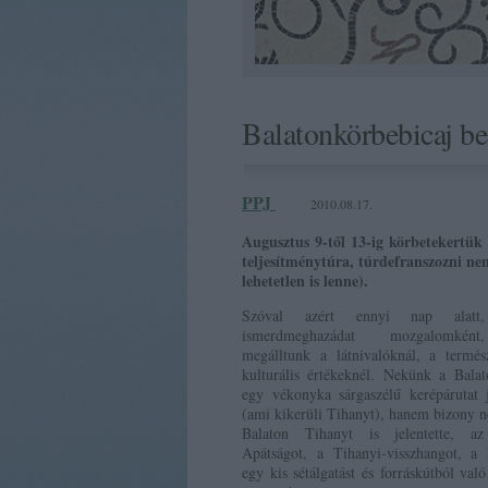
Balatonkörbebicaj b
PPJ
2010.08.17.
Augusztus 9-től 13-ig körbetekertük 
teljesítménytúra, túrdefranszozni ne
lehetetlen is lenne).
Szóval azért ennyi nap alatt
ismerdmeghazádat mozgalomké
megálltunk a látnivalóknál, a termés
kulturális értékeknél. Nekünk a Bala
egy vékonyka sárgaszélű kerépárutat j
(ami kikerüli Tihanyt), hanem bizony 
Balaton Tihanyt is jelentette, az
Apátságot, a Tihanyi-visszhangot, a k
egy kis sétálgatást és forráskútból való 