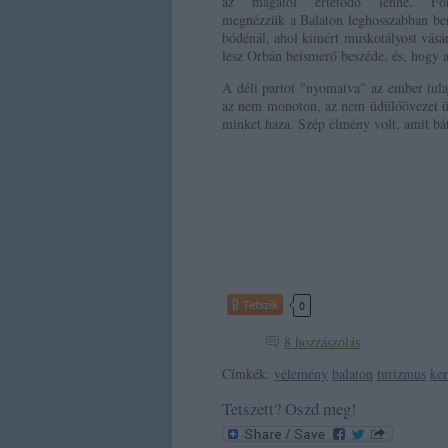
az magától értetődő lenne. Fon
megnézzük a Balaton leghosszabban be
bódénál, ahol kimért muskotályost vásá
lesz Orbán beismerő beszéde, és, hogy a
A déli partot "nyomatva" az ember tulaj
az nem monoton, az nem üdülőövezet üdü
minket haza. Szép élmény volt, amit bá
Tetszik
0
8
hozzászólás
Címkék:
vélemény
balaton
turizmus
ke
Tetszett? Oszd meg!