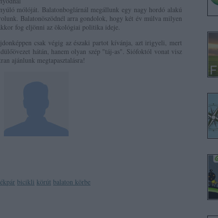
yódnál
nyúló mólóját. Balatonboglárnál megállunk egy nagy hordó alakú
rolunk. Balatonöszödnél arra gondolok, hogy két év múlva milyen
kkor fog eljönni az ökológiai politika ideje.
donképpen csak végig az északi partot kívánja, azt irigyeli, mert
lőövezet hátán, hanem olyan szép "táj-as". Siófoktól vonat visz
tran ajánlunk megtapasztalásra!
rékpár
bicikli
körút
balaton körbe