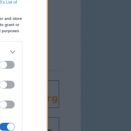
B’s List of
er and store
to grant or
ed purposes
csodát!