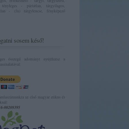
ágos, érzékelhető - tárgyi, tárgyszerű,
 tényleges - pártatlan, tárgyilagos,
atlan - (fn) tárgylencse, fényképező
gatni sosem késő!
eges összegű adományt nyújthatsz a
asználatával:
ámlaszámunkra az első magyar etikus és
knál:
16-00209395