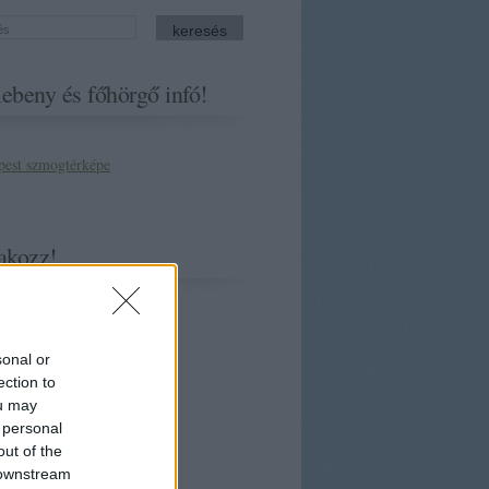
ebeny és főhörgő infó!
akozz!
sonal or
ection to
ou may
 personal
out of the
 downstream