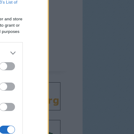
B’s List of
er and store
to grant or
ed purposes
csodát!