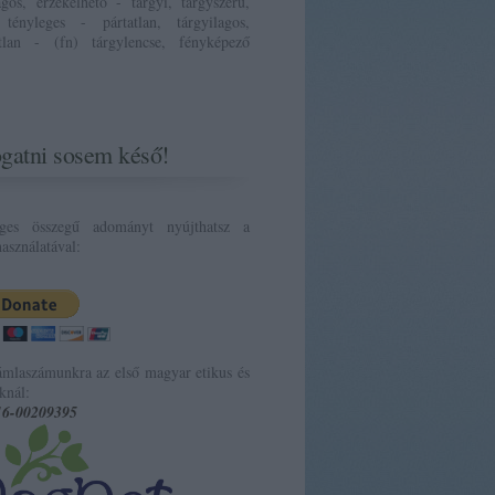
ágos, érzékelhető - tárgyi, tárgyszerű,
 tényleges - pártatlan, tárgyilagos,
atlan - (fn) tárgylencse, fényképező
gatni sosem késő!
eges összegű adományt nyújthatsz a
asználatával:
ámlaszámunkra az első magyar etikus és
knál:
16-00209395