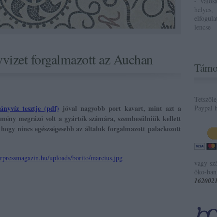
- valós
helyes,
elfogul
lencse
vizet forgalmazott az Auchan
Támo
Tetszől
ányvíz tesztje (pdf)
jóval nagyobb port kavart, mint azt a
Paypal h
dmény megrázó volt a gyártók számára, szembesülniük kellett
, hogy nincs egészségesebb az általuk forgalmazott palackozott
vagy sz
öko-ban
162002