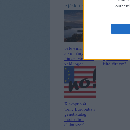
Ajánlott bejegyzések:
authenti
Szlovénia az
Vízzel feltöltöt
alkotmányába
táj vagy
írta az ivóvízhez
tájhasználattal
való jogot
feltöltött víz?!
Kiskapun át
törne Európába a
genetikailag
módosított
élelmiszer?