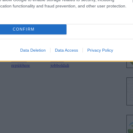
cation functionality and fraud prevention, and other user protection.
CONFIRM
t
A világ első
Az ökológiai
Data Deletion
Data Access
Privacy Policy
napenergiával
szemléletű ember
működő
eo ipso
repülőtere
jobboldali