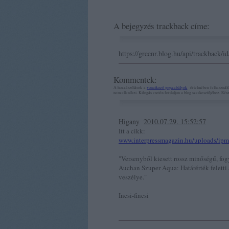
A bejegyzés trackback címe:
https://greenr.blog.hu/api/trackback/
Kommentek:
A hozzászólások a
vonatkozó jogszabályok
értelmében felhasználó
nem ellenőrzi. Kifogás esetén forduljon a blog szerkesztőjéhez. Ré
Higany
2010.07.29. 15:52:57
Itt a cikk:
www.interpressmagazin.hu/uploads/ipmt
"Versenyből kiesett rossz minőségű, fog
Auchan Szuper Aqua: Határérték feletti 
veszélye."
Incsi-fincsi