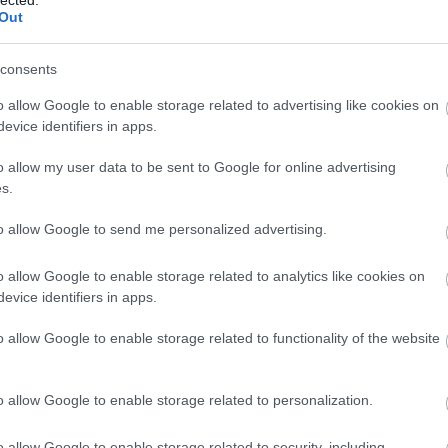
Out
rési eredmények:
consents
DF dokumentum)
o allow Google to enable storage related to advertising like cookies on
ivatal, Élelmiszer- és Takarmánybiztonsági Igazgatóság
evice identifiers in apps.
 Laboratórium jegyzőkönyve
- (PDF dokumentum)
o allow my user data to be sent to Google for online advertising
s.
to allow Google to send me personalized advertising.
han
környezet
víz
ipm
ökotoxikológia
interpress magazin
o allow Google to enable storage related to analytics like cookies on
evice identifiers in apps.
o allow Google to enable storage related to functionality of the website
o allow Google to enable storage related to personalization.
o allow Google to enable storage related to security, including