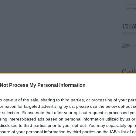
Tüdől
Csatl
Not Process My Personal Information
etben sem tudták cáfolni, így ezen perek kimenetele előre
to opt-out of the sale, sharing to third parties, or processing of your per
ebruár végén nyilvánosságra kerültek, mégis ennek tudatában
formation for targeted advertising by us, please use the below opt-out s
rgező termék forgalmazását.
r selection. Please note that after your opt-out request is processed y
z objektív mérések több cég esetében is ártalmas, gyermekekre
eing interest-based ads based on personal information utilized by us or
ták. A viszonylag liberális magyar szabályozásnak sem tudnak
disclosed to third parties prior to your opt-out. You may separately opt-
s óriási extraprofittal folyik.
losure of your personal information by third parties on the IAB’s list of