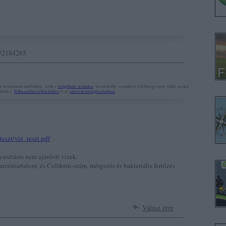
id/2184265
i tartalomnak minősülnek, értük a
szolgáltatás technikai
üzemeltetője semmilyen felelősséget nem vállal, azokat
szletek a
Felhasználási feltételekben
és az
adatvédelmi tájékoztatóban
.
eszt/viz_teszt.pdf
yasztásra nem ajánlott vizek:
arzéntartalom, és Coliform-szám, mérgezés és bakteriális fertőzés
Válasz erre