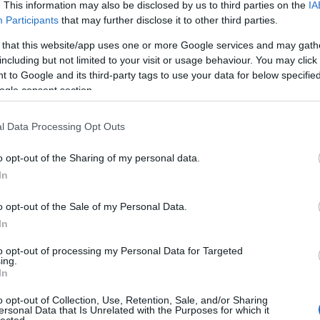
. This information may also be disclosed by us to third parties on the
IA
Participants
that may further disclose it to other third parties.
elynek termékei tesztünkben ártalmasnak bizonyultak, beperelték
iselkedésük valójában érthetetlen, hiszen jóval nagyobb baj is
 that this website/app uses one or more Google services and may gath
etegséget kap ezektől a vizektől. Mérési eredményeinket egyik
including but not limited to your visit or usage behaviour. You may click 
erek kimenetele előre megjósolható.
A legfelháborítóbb az
Auchan
 to Google and its third-party tags to use your data for below specifi
ek palackozott vizeiben igen nagy mennyiségű arzént találtunk
,
ogle consent section.
.
Ez a cég több pert is indított ellenünk mindent tagadva (ó, csak
keszi tőzegláp ügyében? :D - a szerk.)
, miközben májusban szép
 ásványvizeinek forgalmazását. De gondoltak-e arra, hogy addig
l Data Processing Opt Outs
sztünk eredményei február végén nyilvánosságra kerültek, mégis
 folytatták a mérgező termék forgalmazását.
Láss 
o opt-out of the Sharing of my personal data.
In
isegrádi ásványvizet érinti. Tesztünkből kiderült, hogy túl magas a
s fogyasztásra alkalmatlan, nem mindenki ihatja rendszeresen. A
o opt-out of the Sale of my Personal Data.
 precíznek találta, de pontosította következtetéseinket. Eszerint a
In
mára mérgező, csak a hét éven aluli gyermekek és a csecsemők
zínüleg kevesen tudták, aminek egyszerű oka az, hogy a cimkén a
to opt-out of processing my Personal Data for Targeted
 hogy ez a víz a fenti korosztály számára nem ajánlott. Ezt a gyártó
ing.
t szegve ezzel büntetlenül. Ismét a pénz győz az egészség felett?
In
entős részében található gyermek a veszélyeztetett korosztályból,
zet? Bízunk benne, hogy a hatóságok kötelezik majd a céget a
o opt-out of Collection, Use, Retention, Sale, and/or Sharing
ersonal Data that Is Unrelated with the Purposes for which it
lected.