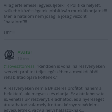
Világ értelemesei egyesüljetek! :-) Politika helyett,
szűkebb közösségetek jobbításán munkálkodjatok!!!
Mer' a hatalom nem jóság, a jóság viszont
"hatalom"!!!
UFF!!!
Avatar
16 éve
@sovesztomesz
: "Rendben is vóna, ha részvényeken
szerzett profitot teljes egészében a mexikói öböl
rehabilitációjára költenék."
A részvényeken nem a BP szerez profitot, hanem a
befektető, aki megveszi és eladja. Ez akár lehetsz te
is, vehetsz BP részvényt, eladhatod, és a nyereséget
átutalhatod valamelyik ottani környezetvédelmi
egyesületnek, vagy a helyi halászoknak...