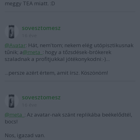
meggy TEA miatt. :D
sovesztomesz
16 éve
@Avatar
: Hát, nem'tom; nekem elég utópisztikusnak
tűnik; a
@meta_
: hogy a tőzsdések-brókerek
szaladnak a profitjukkal jótékonykodni:-)...
...persze azért értem, amit írsz. Köszönöm!
sovesztomesz
16 éve
@meta_
: Az avatar-nak szánt replikába beékelődtél,
bocs!
Nos, igazad van.