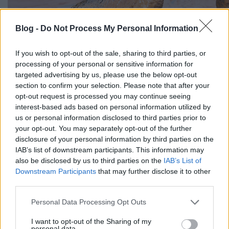
Blog -
Do Not Process My Personal Information
If you wish to opt-out of the sale, sharing to third parties, or
processing of your personal or sensitive information for
targeted advertising by us, please use the below opt-out
section to confirm your selection. Please note that after your
opt-out request is processed you may continue seeing
interest-based ads based on personal information utilized by
us or personal information disclosed to third parties prior to
your opt-out. You may separately opt-out of the further
disclosure of your personal information by third parties on the
IAB’s list of downstream participants. This information may
also be disclosed by us to third parties on the
IAB’s List of
Downstream Participants
that may further disclose it to other
third parties.
Please note that this website/app uses one or more Google
Personal Data Processing Opt Outs
services and may gather and store information including but
Címkék:
bp
természet
olaj
környezet
némó nyomában
not limited to your visit or usage behaviour. You may click to
I want to opt-out of the Sharing of my
mexikói öböl
olajkatasztrófa
personal data.