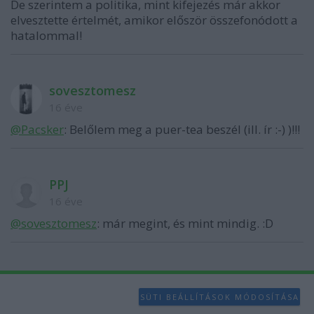
De szerintem a politika, mint kifejezés már akkor
elvesztette értelmét, amikor először összefonódott a
hatalommal!
sovesztomesz
16 éve
@Pacsker
: Belőlem meg a puer-tea beszél (ill. ír :-) )!!!
PPJ
16 éve
@sovesztomesz
: már megint, és mint mindig. :D
SÜTI BEÁLLÍTÁSOK MÓDOSÍTÁSA