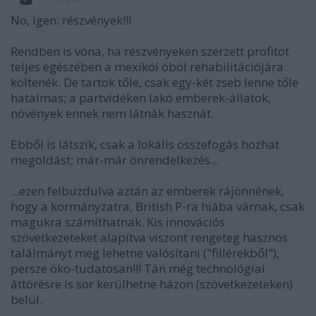
No, igen: részvények!!!
Rendben is vóna, ha részvényeken szerzett profitot
teljes egészében a mexikói öböl rehabilitációjára
költenék. De tartok tőle, csak egy-két zseb lenne tőle
hatalmas; a partvidéken lakó emberek-állatok,
növények ennek nem látnák hasznát.
Ebből is látszik, csak a lokális összefogás hozhat
megoldást; már-már önrendelkezés...
...ezen felbuzdulva aztán az emberek rájönnének,
hogy a kormányzatra, British P-ra hiába várnak, csak
magukra számíthatnak. Kis innovációs
szövetkezeteket alapítva viszont rengeteg hasznos
találmányt meg lehetne valósítani ("fillérekből"),
persze öko-tudatosan!!! Tán még technológiai
áttörésre is sor kerülhetne házon (szövetkezeteken)
belül.