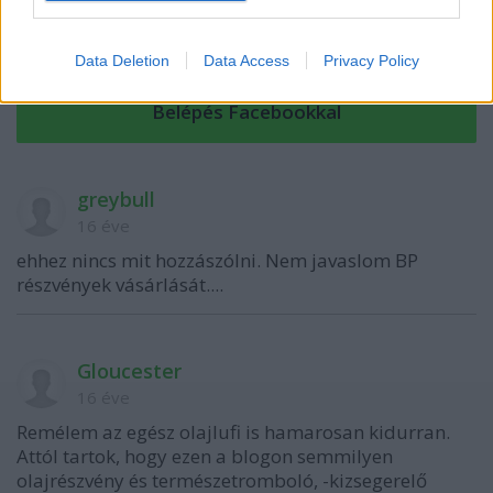
VAGY
Data Deletion
Data Access
Privacy Policy
greybull
16 éve
ehhez nincs mit hozzászólni. Nem javaslom BP
részvények vásárlását....
Gloucester
16 éve
Remélem az egész olajlufi is hamarosan kidurran.
Attól tartok, hogy ezen a blogon semmilyen
olajrészvény és természetromboló, -kizsegerelő