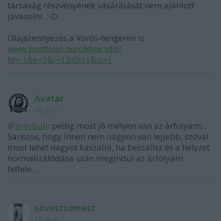
társaság részvényének vásárálását nem ajánlott
javasolni. :-D
Olajszennyezés a Vörös-tengeren is
www.portfolio.hu/cikkek.tdp?
hn=1&k=3&i=134901&is=1
Avatar
16 éve
@greybull
: pedig most jó mélyen van az árfolyam...
Sanszos, hogy innen nem nagyon van lejjebb, szóval
most lehet nagyot kaszálni, ha beszállsz és a helyzet
normalizálódása után megindul az árfolyam
felfelé...
sovesztomesz
16 éve