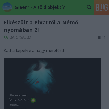
Greenr - A zöld objektív
Elkészült a Pixartól a Némó
nyomában 2!
PPJ
•
2010. június 23.
11
Katt a képekre a nagy méretért!