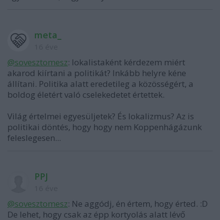
meta_
16 éve
@sovesztomesz
: lokalistaként kérdezem miért
akarod kiírtani a politikát? Inkább helyre kéne
állítani. Politika alatt eredetileg a közösségért, a
boldog életért való cselekedetet értettek.
Világ értelmei egyesüljetek? És lokalizmus? Az is
politikai döntés, hogy hogy nem Koppenhágázunk
feleslegesen...
PPJ
16 éve
@sovesztomesz
: Ne aggódj, én értem, hogy érted. :D
De lehet, hogy csak az épp kortyolás alatt lévő