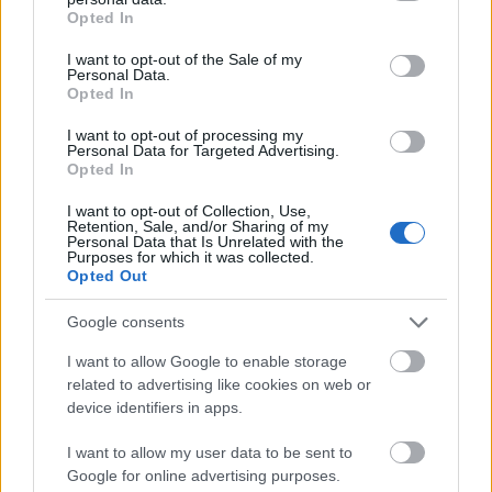
grant or deny consent to Google and its third-party tags to
Opted In
use your data for below specified purposes in below Google
consent section.
I want to opt-out of the Sale of my
Personal Data.
Opted In
Ajánlott bejegyzések:
I want to opt-out of processing my
Personal Data for Targeted Advertising.
Szlovénia az alkotmányába írta az
Opted In
ivóvízhez való jogot
I want to opt-out of Collection, Use,
Retention, Sale, and/or Sharing of my
Personal Data that Is Unrelated with the
Purposes for which it was collected.
Opted Out
Új fejezet - Csernobil új köntösben
Google consents
I want to allow Google to enable storage
related to advertising like cookies on web or
"Mindent a maga helyén" - vörösöket ne
device identifiers in apps.
hívjunk "zöldeknek"!
I want to allow my user data to be sent to
Google for online advertising purposes.