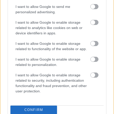
A világ első napenergiával működő
I want to allow Google to send me
repülőtere
personalized advertising.
I want to allow Google to enable storage
related to analytics like cookies on web or
Cukorfalat nagyszemű állatkák eszik
device identifiers in apps.
egymást
I want to allow Google to enable storage
related to functionality of the website or app.
I want to allow Google to enable storage
Szólj hozzá!
related to personalization.
A hozzászóláshoz be kell lépned!
I want to allow Google to enable storage
related to security, including authentication
functionality and fraud prevention, and other
user protection.
CONFIRM