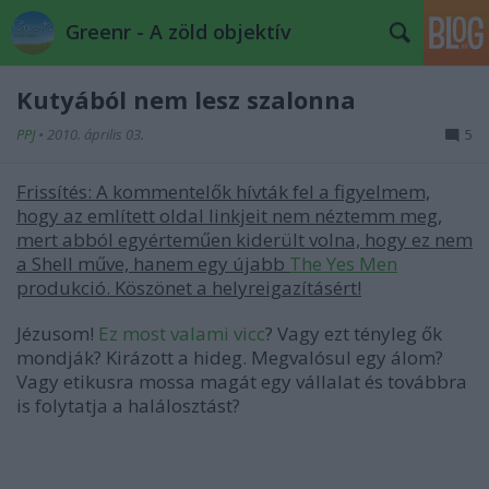
Greenr - A zöld objektív
Kutyából nem lesz szalonna
PPJ
•
2010. április 03.
5
Frissítés: A kommentelők hívták fel a figyelmem,
hogy az említett oldal linkjeit nem néztemm meg,
mert abból egyérteműen kiderült volna, hogy ez nem
a Shell műve, hanem egy újabb
The Yes Men
produkció. Köszönet a helyreigazításért!
Jézusom!
Ez most valami vicc
? Vagy ezt tényleg ők
mondják? Kirázott a hideg. Megvalósul egy álom?
Vagy etikusra mossa magát egy vállalat és továbbra
is folytatja a halálosztást?