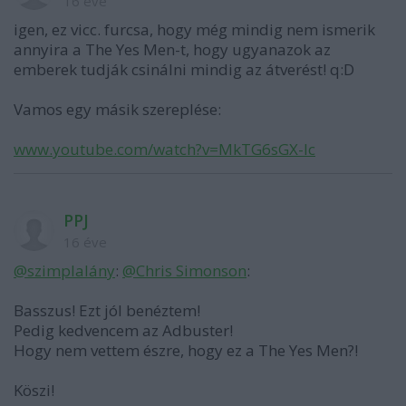
16 éve
igen, ez vicc. furcsa, hogy még mindig nem ismerik
annyira a The Yes Men-t, hogy ugyanazok az
emberek tudják csinálni mindig az átverést! q:D
Vamos egy másik szereplése:
www.youtube.com/watch?v=MkTG6sGX-Ic
PPJ
16 éve
@szimplalány
:
@Chris Simonson
:
Basszus! Ezt jól benéztem!
Pedig kedvencem az Adbuster!
Hogy nem vettem észre, hogy ez a The Yes Men?!
Köszi!