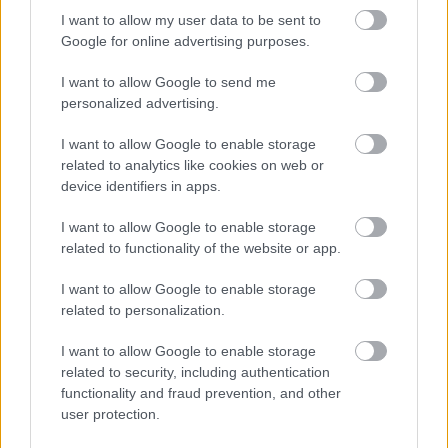
I want to allow my user data to be sent to
Google for online advertising purposes.
I want to allow Google to send me
VAGY
personalized advertising.
I want to allow Google to enable storage
related to analytics like cookies on web or
device identifiers in apps.
Gloucester
I want to allow Google to enable storage
related to functionality of the website or app.
16 éve
Valami tartalmi összefoglalót is tehettél volna mellé
I want to allow Google to enable storage
(alá-fölé), ha már nem is a teljes tükörfordítást. :-)
related to personalization.
I want to allow Google to enable storage
related to security, including authentication
PPJ
functionality and fraud prevention, and other
16 éve
user protection.
@Gloucester
: