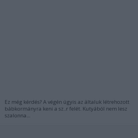
Ez még kérdés? A végén úgyis az általuk létrehozott
bábkormányra keni a sz..r felét. Kutyából nem lesz
szalonna...