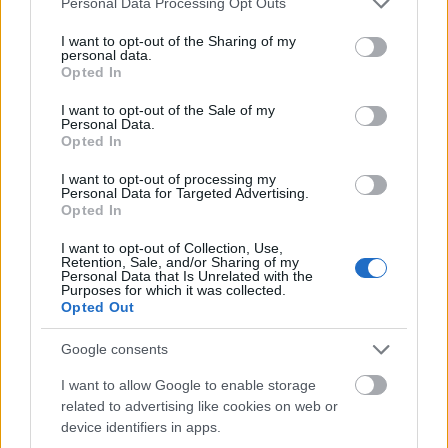
Personal Data Processing Opt Outs
services and may gather and store information including but
not limited to your visit or usage behaviour. You may click to
I want to opt-out of the Sharing of my
personal data.
grant or deny consent to Google and its third-party tags to
Kiskapun át törne Európába a
Opted In
use your data for below specified purposes in below Google
genetikailag módosított élelmiszer?
consent section.
I want to opt-out of the Sale of my
Personal Data.
Opted In
Horváth Márk – Lovász Ádám: Az
I want to opt-out of processing my
ikertornyok sohasem voltak: szimuláció
Personal Data for Targeted Advertising.
és valóság
Opted In
I want to opt-out of Collection, Use,
Retention, Sale, and/or Sharing of my
Personal Data that Is Unrelated with the
Purposes for which it was collected.
Szólj hozzá!
Opted Out
A hozzászóláshoz be kell lépned!
Google consents
I want to allow Google to enable storage
related to advertising like cookies on web or
device identifiers in apps.