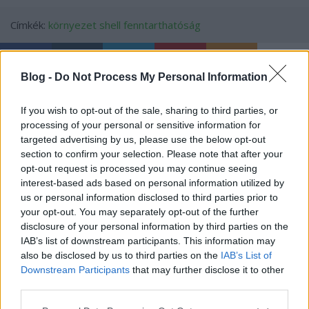
Címkék:
környezet
shell
fenntarthatóság
Blog -
Do Not Process My Personal Information
Ajánlott bejegyzések:
If you wish to opt-out of the sale, sharing to third parties, or
processing of your personal or sensitive information for
targeted advertising by us, please use the below opt-out
Új fejezet - Csernobil új köntösben
section to confirm your selection. Please note that after your
opt-out request is processed you may continue seeing
interest-based ads based on personal information utilized by
us or personal information disclosed to third parties prior to
Vízzel feltöltött táj vagy tájhasználattal
your opt-out. You may separately opt-out of the further
feltöltött víz?!
disclosure of your personal information by third parties on the
IAB’s list of downstream participants. This information may
also be disclosed by us to third parties on the
IAB’s List of
Downstream Participants
that may further disclose it to other
Technokalipszis ébresztő videók a
third parties.
jövőből (18+)
Please note that this website/app uses one or more Google