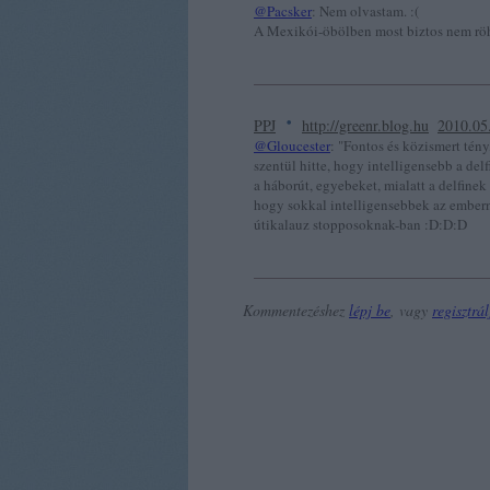
@Pacsker
: Nem olvastam. :(
A Mexikói-öbölben most biztos nem röhö
·
PPJ
http://greenr.blog.hu
2010.05
@Gloucester
: "Fontos és közismert tény
szentül hitte, hogy intelligensebb a delf
a háborút, egyebeket, mialatt a delfinek
hogy sokkal intelligensebbek az emberné
útikalauz stopposoknak-ban :D:D:D
Kommentezéshez
lépj be
, vagy
regisztrál