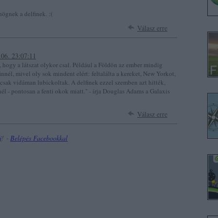
gnek a delfinek. :(
Válasz erre
.06. 23:07:11
, hogy a látszat olykor csal. Például a Földön az ember mindig
innél, mivel oly sok mindent elért: feltalálta a kereket, New Yorkot,
 csak vidáman lubickoltak. A delfinek ezzel szemben azt hitték,
l - pontosan a fenti okok miatt." - írja Douglas Adams a Galaxis
Válasz erre
j
! ‐
Belépés Facebookkal