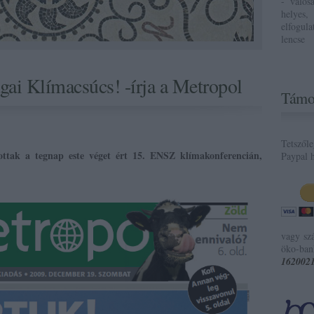
- valós
helyes,
elfogul
lencse
ai Klímacsúcs! -írja a Metropol
Támo
Tetszől
lottak a tegnap este véget ért 15. ENSZ klímakonferencián,
Paypal h
vagy sz
öko-ban
162002