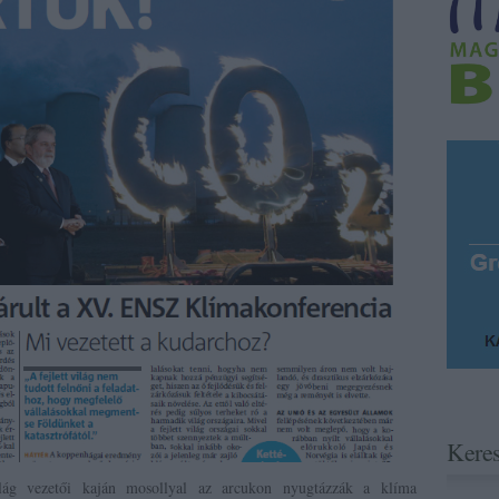
Kere
ág vezetői kaján mosollyal az arcukon nyugtázzák a klíma