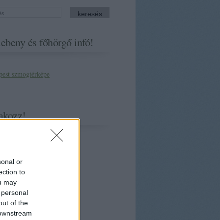
ebeny és főhörgő infó!
akozz!
sonal or
ection to
ou may
 personal
out of the
 downstream