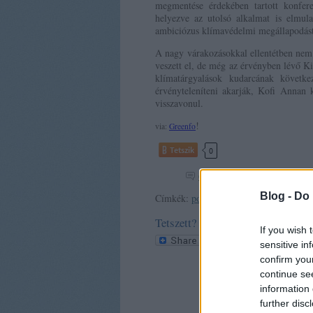
megmentése érdekében tartott konfer
helyezve az utolsó alkalmat is elmul
ambiciózus klímavédelmi megállapodást
A nagy várakozásokkal ellentétben nem
veszett el, de még az érvényben lévő K
klímatárgyalások kudarcának követ
érvényteleníteni akarják, Kofi Annan 
visszavonul.
!
via:
Greenfo
Tetszik
0
6
hozzászólás
Blog -
Do 
Címkék:
politika
világ
klíma
ökológia
Tetszett? Oszd meg!
If you wish 
sensitive in
confirm you
continue se
information 
further disc