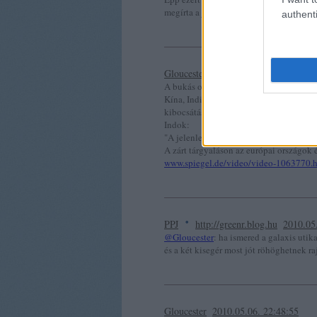
megírta a jövőt!
authenti
Gloucester
2010.05.06. 20:42:55
A bukás oka:
Kína, India, Brazília és Dél Afrika ti
kibocsátást.
Indok:
"A jelenlegi CO2 80 százalékát a nyuga
A zárt tárgyaláson az európai országok
www.spiegel.de/video/video-1063770.
·
PPJ
http://greenr.blog.hu
2010.05
@Gloucester
: ha ismered a galaxis uti
és a két kisegér most jót röhöghetnek 
Gloucester
2010.05.06. 22:48:55