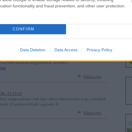
cation functionality and fraud prevention, and other user protection.
Válasz erre
CONFIRM
tokban összeült és megegyeztek abban, hogy nem csökkentik a CO2
Data Deletion
Data Access
Privacy Policy
ti országok küldték a levegőbe."
 és az USA mindent megpróbáltak, de hiába:
html
Válasz erre
.06. 22:13:13
kalauz stopposoknak című írást, akkor elmondanám, hogy a delfinek
rajtunk :D amilyen hülyék vagyunk :D
Válasz erre