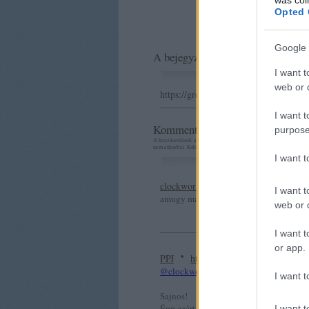
Opted 
Google 
A bejegyzés trackback címe:
I want t
web or d
https://greenr.blog.hu/api/trackback/
I want t
Kommentek:
purpose
A hozzászólások a
vonatkozó jogszabályok
értelmében felhasználó
nem ellenőrzi. Kifogás esetén forduljon a blog szerkesztőjéhez. Ré
I want 
clockworkorange
2009.11.27. 11:14:
I want t
amugy mar azon sem kell meglepodnunk 
web or d
I want t
·
or app.
PPJ
http://greenr.blog.hu
2009.11
@clockworkorange
:
I want t
Sajnos!
Épp ezért hagytam el minden olyat a hír
I want t