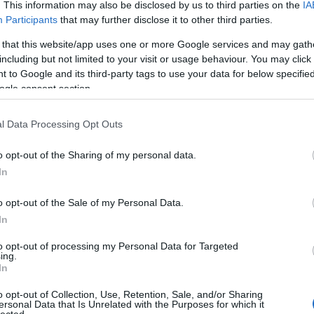
. This information may also be disclosed by us to third parties on the
IA
Participants
that may further disclose it to other third parties.
 that this website/app uses one or more Google services and may gath
including but not limited to your visit or usage behaviour. You may click 
 to Google and its third-party tags to use your data for below specifi
ogle consent section.
l Data Processing Opt Outs
Láss 
Normafelmutatás:
Ligetvédők, fa-
o opt-out of the Sharing of my personal data.
megújuló
szbukaktivisták
In
ót
települések a
és más belvárosi
fiatal gazdák és
özön fa-jok
az ökológiai
o opt-out of the Sale of my Personal Data.
önellátás
In
szolgálatában
to opt-out of processing my Personal Data for Targeted
ing.
In
Cukorfalat
o opt-out of Collection, Use, Retention, Sale, and/or Sharing
nagyszemű
ersonal Data that Is Unrelated with the Purposes for which it
állatkák eszik
lected.