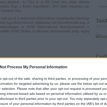
encia kudarcát. Az USA és az EU rövid távú céljait előtérbe
asztotta, hogy a Kiotói Jegyzőkönyv 2012 utáni szakaszára egy
 hozzanak létre.
 csak egy új és ambiciózus klímavédelmi megállapodás lehetősége
Tüdől
iotói Jegyzőkönyvben tett vállalásokat sem hosszabbították meg. A
kezményeképpen az ENSZ Klímaváltozási Keretegyezményét is
korábbi ENSZ főtitkár és elhívatott környezetvédő pedig végleg
Csatl
Not Process My Personal Information
to opt-out of the sale, sharing to third parties, or processing of your per
formation for targeted advertising by us, please use the below opt-out s
r selection. Please note that after your opt-out request is processed y
eing interest-based ads based on personal information utilized by us or
disclosed to third parties prior to your opt-out. You may separately opt-
losure of your personal information by third parties on the IAB’s list of