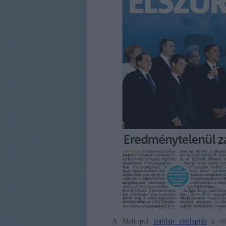
A Metropol
napilap címlapján
a vil