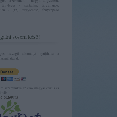
ágos, érzékelhető - tárgyi, tárgyszerű,
 tényleges - pártatlan, tárgyilagos,
atlan - (fn) tárgylencse, fényképező
gatni sosem késő!
eges összegű adományt nyújthatsz a
asználatával:
ámlaszámunkra az első magyar etikus és
knál:
16-00209395