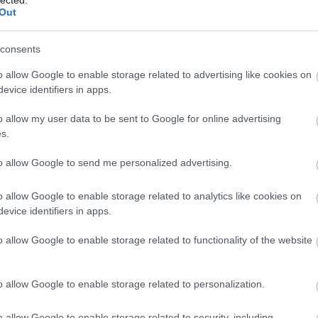
egymást
Out
consents
o allow Google to enable storage related to advertising like cookies on
evice identifiers in apps.
id/1555486
o allow my user data to be sent to Google for online advertising
s.
i tartalomnak minősülnek, értük a
szolgáltatás technikai
üzemeltetője semmilyen felelősséget nem vállal, azokat
szletek a
Felhasználási feltételekben
és az
adatvédelmi tájékoztatóban
.
to allow Google to send me personalized advertising.
56
o allow Google to enable storage related to analytics like cookies on
ha bevalna ez a joslat.
evice identifiers in apps.
Válasz erre
o allow Google to enable storage related to functionality of the website
.27. 12:43:42
o allow Google to enable storage related to personalization.
ből, hogy ez egy álhír. Szerintem a Greenpeace és a Metropol
o allow Google to enable storage related to security, including