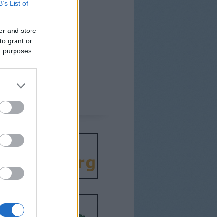
B’s List of
er and store
to grant or
ed purposes
csodát!