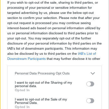
If you wish to opt-out of the sale, sharing to third parties, or
processing of your personal or sensitive information for
targeted advertising by us, please use the below opt-out
section to confirm your selection. Please note that after your
opt-out request is processed you may continue seeing
interest-based ads based on personal information utilized by
5.
Élelem: Annyi patriotizmus lehet bennünk, hogy
us or personal information disclosed to third parties prior to
a pékség- és gyorsétkezde franchise-ok támogatása
your opt-out. You may separately opt-out of the further
disclosure of your personal information by third parties on the
helyett, a szabolcsi almatermelőkön segítünk. Egy-
IAB’s list of downstream participants. This information may
két alma mindig jól jön éhségűzőnek, legalább nem
also be disclosed by us to third parties on the
IAB’s List of
2-3 forintért kell leadniuk a gazdáknak lé-almának.
Downstream Participants
that may further disclose it to other
6.
Mielőtt közeledik a baj, vegyél nagy levegőt! Mit
third parties.
tartok bajok forrásának? Olyan járművet, amiről
messziről látszik, hogy kenőpénzzel kapott
Please note that this website/app uses one or more Google
Personal Data Processing Opt Outs
zöldkártyát. A BKV régi buszait. Mielőtt leszállnál:
services and may gather and store information including but
nagy levegő, és ha elhagytad a buszt messzebbre,
not limited to your visit or usage behaviour. You may click to
I want to opt-out of the Sharing of my
personal data.
akkor kifúj, majd beszív. Ha normálisan veszel
grant or deny consent to Google and its third-party tags to
Opted In
levegőt, akkor tele megy a tüdőd mérgező gázokkal,
use your data for below specified purposes in below Google
amik felfelé áramlanak a függőleges busztest
consent section.
I want to opt-out of the Sale of my
oldalán.
Personal Data.
Opted In
7.
Jó, ha van nálad filc és festékspray: a plakátok