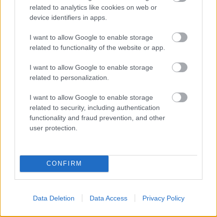
related to analytics like cookies on web or
kollázsa, hanem a köz tulajdona.
device identifiers in apps.
8.
Találj ki saját matricát. Legyen egy saját figurád,
I want to allow Google to enable storage
jótevő mondatod, saját környezetvédelmi honlapod
related to functionality of the website or app.
címének matricája: Ragassz! Inkább, mint még egy
sor szemhéjpúder reklám.
I want to allow Google to enable storage
9.
A kesztyű viszont nem lényeges: hogy tud
related to personalization.
edződni az immunrendszer, ha nem kerül
kapcsolatba egy csomó kórokozóval? Viszont
I want to allow Google to enable storage
megfontolandó az, hogy a kezünket - az utca
related to security, including authentication
piszkától - inkább a természet hívószava előtt
functionality and fraud prevention, and other
mossuk meg, mintsem ahogy szoktuk: utána.
user protection.
10.
Nem ostobaság kapaszkodni a járműveken:
tényleg.
CONFIRM
Data Deletion
Data Access
Privacy Policy
Címkék:
praktika
város
túlélés