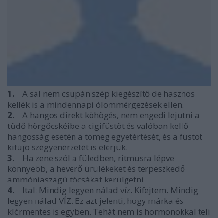
1.
A sál nem csupán szép kiegészítő de hasznos
kellék is a mindennapi ólommérgezések ellen.
2.
A hangos direkt köhögés, nem engedi lejutni a
tüdő hörgőcskéibe a cigifüstöt és valóban kellő
hangosság esetén a tömeg egyetértését, és a füstöt
kifújó szégyenérzetét is elérjük.
3.
Ha zene szól a füledben, ritmusra lépve
könnyebb, a heverő ürülékeket és terpeszkedő
ammóniaszagú tócsákat kerülgetni.
4.
Ital: Mindig legyen nálad víz. Kifejtem. Mindig
legyen nálad VÍZ. Ez azt jelenti, hogy márka és
klórmentes is egyben. Tehát nem is hormonokkal teli