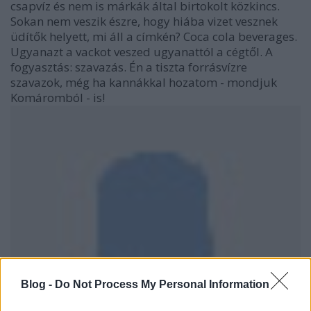
csapvíz és nem is márkák által birtokolt közkincs.
Sokan nem veszik észre, hogy hiába vizet vesznek
üdítők helyett, mi áll a címkén? Coca cola beverages.
Ugyanazt a vackot veszed ugyanattól a cégtől. A
fogyasztás: szavazás. Én a tiszta forrásvízre
szavazok, még ha kannákkal hozatom - mondjuk
Komáromból - is!
Blog -
Do Not Process My Personal Information