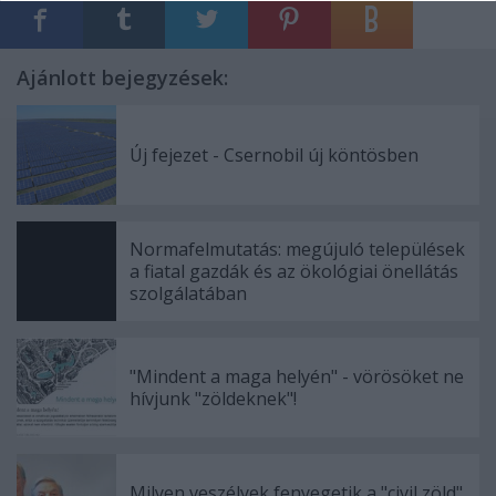
Ajánlott bejegyzések:
Új fejezet - Csernobil új köntösben
Normafelmutatás: megújuló települések
a fiatal gazdák és az ökológiai önellátás
szolgálatában
"Mindent a maga helyén" - vörösöket ne
hívjunk "zöldeknek"!
Milyen veszélyek fenyegetik a "civil zöld"