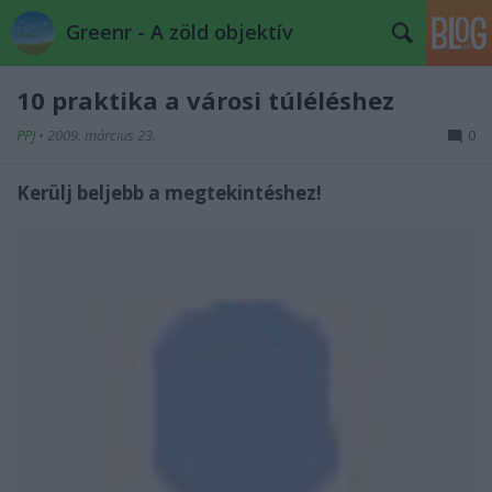
Greenr - A zöld objektív
10 praktika a városi túléléshez
PPJ
•
2009. március 23.
0
Kerülj beljebb a megtekintéshez!