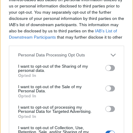
us or personal information disclosed to third parties prior to
your opt-out. You may separately opt-out of the further
disclosure of your personal information by third parties on the
Címkék:
videó
zöld
hír tv
bogár
válság
természet
környezet
IAB’s list of downstream participants. This information may
ökológia
láng
fenntarthatóság
hetesi
also be disclosed by us to third parties on the
IAB’s List of
Downstream Participants
that may further disclose it to other
third parties.
Please note that this website/app uses one or more Google
Personal Data Processing Opt Outs
Ajánlott bejegyzések:
services and may gather and store information including but
not limited to your visit or usage behaviour. You may click to
I want to opt-out of the Sharing of my
personal data.
grant or deny consent to Google and its third-party tags to
Opted In
Di Caprio dokumentumfilmje lelőve
use your data for below specified purposes in below Google
consent section.
I want to opt-out of the Sale of my
Personal Data.
Opted In
I want to opt-out of processing my
Háttér-kép (1789)
Personal Data for Targeted Advertising.
Opted In
I want to opt-out of Collection, Use,
Retention, Sale, and/or Sharing of my