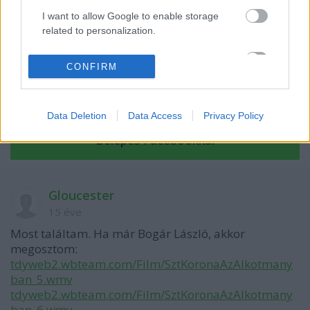
I want to allow Google to enable storage
related to personalization.
I want to allow Google to enable storage
CONFIRM
related to security, including authentication
functionality and fraud prevention, and other
VAGY
user protection.
Data Deletion
Data Access
Privacy Policy
Gloucester
15 éve
Most találtam. Ha már Bogár László, akkor
megosztom:
tdyweb2.wbteam.com/Film/SztKoronaAzAlkotmany
ban_5.wmv
tdyweb2.wbteam.com/Film/SztKoronaAzAlkotmany
ban_6.wmv