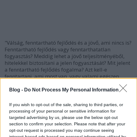
"Válság, fenntartható fejlődés és a jövő, ami nincs is?
Fenntartható fejlődés vagy fenntarthatatlan
fogyasztás? Meddig lehet a jövő teljesítményéből,
hitelekkel biztosítani a jelen fogyasztását? Mit jelent
a fenntartható fejlődés fogalma? Azt kell-e
fenntartani, ami most van, vagy valami egészen
mást? Meddig élhetünk vissza a környezettel, és
mikor mondhatjuk ki, hogy feléltük a jövőnket? Igaz-
Blog -
Do Not Process My Personal Information
e, hogy a gazdasági válság valójában az előszele egy
ökológiai válságnak? Igaz-e, hogy a kiút egy drámai
If you wish to opt-out of the sale, sharing to third parties, or
és gyökeres életmódváltás lesz? A stúdióban: Láng
processing of your personal or sensitive information for
István akadémikus, Zágoni Miklós klímakutató,
targeted advertising by us, please use the below opt-out
Hetesi Zsolt fizikus és Bogár László közgazdász.
section to confirm your selection. Please note that after your
"
opt-out request is processed you may continue seeing
interest-based ads based on personal information utilized by