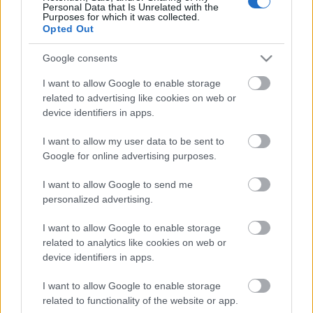
Az élet temploma (2015) –
Personal Data that Is Unrelated with the
Purposes for which it was collected.
dokumentumfilm az ártéri
Opted Out
fokgazdálkodásról
Google consents
I want to allow Google to enable storage
Technokalipszis ébresztő videók a
jövőből (18+)
related to advertising like cookies on web or
device identifiers in apps.
I want to allow my user data to be sent to
Google for online advertising purposes.
Mindennapi betevőnk - az ökodesign
nyertes variálható kertmodulsor
I want to allow Google to send me
personalized advertising.
I want to allow Google to enable storage
Szólj hozzá!
related to analytics like cookies on web or
device identifiers in apps.
A hozzászóláshoz be kell lépned!
I want to allow Google to enable storage
related to functionality of the website or app.