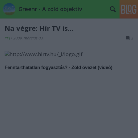
Greenr - A zöld objektív
Na végre: Hír TV is...
PPJ
•
2009. március 03.
2
Fenntarthatatlan fogyasztás? - Zöld övezet (videó)