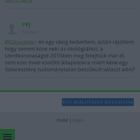
PPJ
15 éve
@Gloucester
: én egy ideig kedveltem, aztán rájöttem
hogy semmi köze neki az ökológiához, a
szentkoronaságot 2010ben meg felejtsük már el,
nem ezer évvel ezelőtti állapotokra miért kéne egy
őskeresztény tudománytalan beszűkült választ adni?
SÜTI BEÁLLÍTÁSOK MÓDOSÍTÁSA
mobil
|
teljes